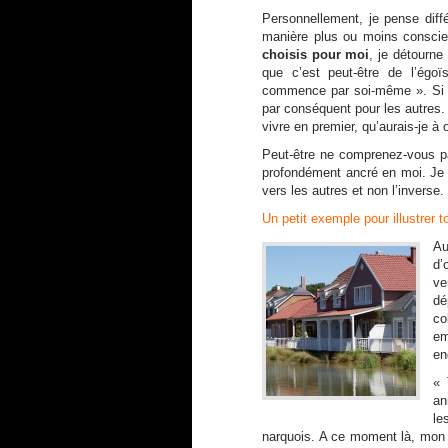
Personnellement, je pense dif
manière plus ou moins conscie
choisis pour moi
, je détourn
que c’est peut-être de l’égo
commence par soi-même ». Si je
par conséquent pour les autres
vivre en premier, qu’aurais-je à o
Peut-être ne comprenez-vous pa
profondément ancré en moi. Je 
vers les autres et non l’inverse.
Un petit exemple pour illustrer t
Au
d’
ve
dé
co
em
en
« 
an
le
narquois. A ce moment là, mon in