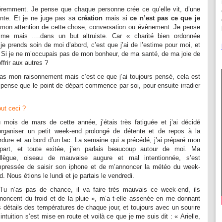
féremment. Je pense que chaque personne crée ce qu’elle vit, d’une
nte. Et je ne juge pas sa
création
mais si
ce n’est pas ce que je
e mon attention de cette chose, conversation ou évènement. Je pense
ïsme mais ….dans un but altruiste. Car « charité bien ordonnée
 prends soin de moi d’abord, c’est que j’ai de l’estime pour moi, et
. Si je ne m’occupais pas de mon bonheur, de ma santé, de ma joie de
ffrir aux autres ?
s mon raisonnement mais c’est ce que j’ai toujours pensé, cela est
pense que le point de départ commence par soi, pour ensuite irradier
out ceci ?
 mois de mars de cette année, j’étais très fatiguée et j’ai décidé
organiser un petit week-end prolongé de détente et de repos à la
rdure et au bord d’un lac. La semaine qui a précédé, j’ai préparé mon
part, et toute exitée, j’en parlais beaucoup autour de moi. Ma
llègue, oiseau de mauvaise augure et mal intentionnée, s’est
pressée de saisir son iphone et de m’annoncer la météo du week-
d. Nous étions le lundi et je partais le vendredi.
Tu n’as pas de chance, il va faire très mauvais ce week-end, ils
noncent du froid et de la pluie », m’a t-elle assenée en me donnant
s détails des températures de chaque jour, et toujours avec un sourire
tuition s’est mise en route et voilà ce que je me suis dit : « Arielle,