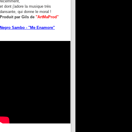
récemment,
et dont j'adore la musique très
dansante, qui donne le moral !
Produit par Gils de
"ArtMaProd"
Negro Sambo - "Me Enamore"