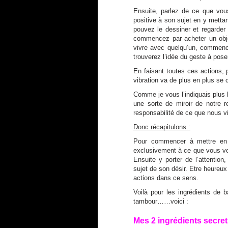
Ensuite, parlez de ce que vou
positive à son sujet en y metta
pouvez le dessiner et regarder 
commencez par acheter un obje
vivre avec quelqu’un, commence
trouverez l’idée du geste à pose
En faisant toutes ces actions,
vibration va de plus en plus se
Comme je vous l’indiquais plus ha
une sorte de miroir de notre 
responsabilité de ce que nous v
Donc récapitulons :
Pour commencer à mettre en
exclusivement à ce que vous vo
Ensuite y porter de l’attention,
sujet de son désir. Etre heureux
actions dans ce sens.
Voilà pour les ingrédients de b
tambour……voici :
Mes 2 ingrédients secret