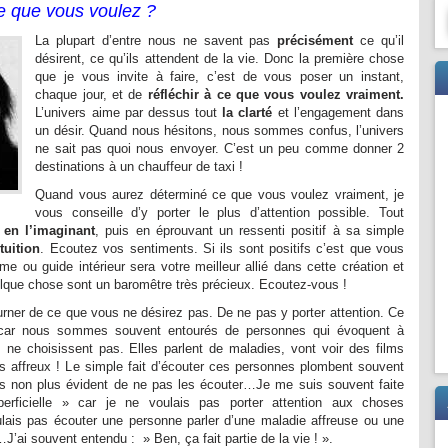
e que vous voulez ?
La plupart d’entre nous ne savent pas
précisément
ce qu’il
désirent, ce qu’ils attendent de la vie. Donc la première chose
que je vous invite à faire, c’est de vous poser un instant,
chaque jour, et de
réfléchir à ce que vous voulez vraiment.
L’univers aime par dessus tout
la clarté
et l’engagement dans
un désir. Quand nous hésitons, nous sommes confus, l’univers
ne sait pas quoi nous envoyer. C’est un peu comme donner 2
destinations à un chauffeur de taxi !
Quand vous aurez déterminé ce que vous voulez vraiment, je
vous conseille d’y porter le plus d’attention possible. Tout
,
en l’imaginant
, puis en éprouvant un ressenti positif à sa simple
tuition
. Ecoutez vos sentiments. Si ils sont positifs c’est que vous
me ou guide intérieur sera votre meilleur allié dans cette création et
lque chose sont un baromêtre très précieux. Ecoutez-vous !
rner de ce que vous ne désirez pas. De ne pas y porter attention. Ce
le car nous sommes souvent entourés de personnes qui évoquent à
s ne choisissent pas. Elles parlent de maladies, vont voir des films
es affreux ! Le simple fait d’écouter ces personnes plombent souvent
as non plus évident de ne pas les écouter…Je me suis souvent faite
perficielle » car je ne voulais pas porter attention aux choses
lais pas écouter une personne parler d’une maladie affreuse ou une
’ai souvent entendu : » Ben, ça fait partie de la vie ! ».