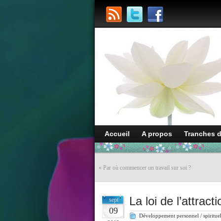
Accueil
A propos
Tranches 
«
Par où commencer un travail sur soi ?
La loi de l’attrac
sept
09
Développement personnel / spiritue