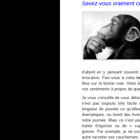
Savez-vous vraiment c
d’abord en y pensant souvent
évocation. Fiez-vous à votre
in
êtes sur la bonne voie. Votre â
vos sentiments à propos de que
Je vous conseille de vous détou
n’est pas toujours très faci
longueur de journée ce qu’elle
dramatiques, ou lisent des livr
notre journée. Mais ce n’est p
traîter d’égoïste ou de « su
graves. Par exemple, je ne vou
autre raconter ses cauchemars…J