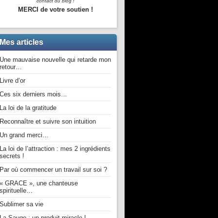
contact du blog !
MERCI de votre soutien !
Mes articles
Une mauvaise nouvelle qui retarde mon
retour…
Livre d’or
Ces six derniers mois…
La loi de la gratitude
Reconnaître et suivre son intuition
Un grand merci…
La loi de l’attraction : mes 2 ingrédients
secrets !
Par où commencer un travail sur soi ?
« GRACE », une chanteuse
spirituelle…
Sublimer sa vie
La Sauge : un produit miracle !