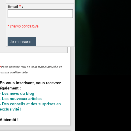
Email
*
:
* champ obligatoire.
*
Votre adresse mail ne sera jamais diffusée et
restera confidentielle.
En vous inscrivant, vous recevrez
également :
- Les news du blog
- Les nouveaux articles
- Des conseils et des surprises en
exclusivité !
A bientôt !