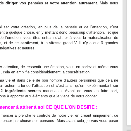
, de
diriger vos pensées et votre attention autrement.
Mais nous
iser votre création, en plus de la pensée et de l’attention, c’est
ent à quelque chose, en y mettant donc beaucoup d’attention, et que
 l’émotion, vous êtes entrain d’attirer à vous la matérialisation de
on, et de ce
sentiment
, à la vitesse grand V. Il n’y a que 3 grandes
 négatives et neutres.
ter attention, de ressentir une émotion, vous en parlez et même vous
 cela en amplifie considérablement la concrétisation.
 ma vie et dans celle de bon nombre d’autres personnes que cela ne
n action la loi de l’attraction et c’est ainsi qu’en l’expérimentant sur
s
2 ingrédients secrets
manquants. Avant de vous en faire part,
ions à apporter aux éléments que je viens de vous donner.
encer à attirer à soi CE QUE L’ON DESIRE :
mencer à prendre le contrôle de notre vie, en créant uniquement ce
ommencer par
choisir ses pensées
. Mais avant cela, je vais vous poser