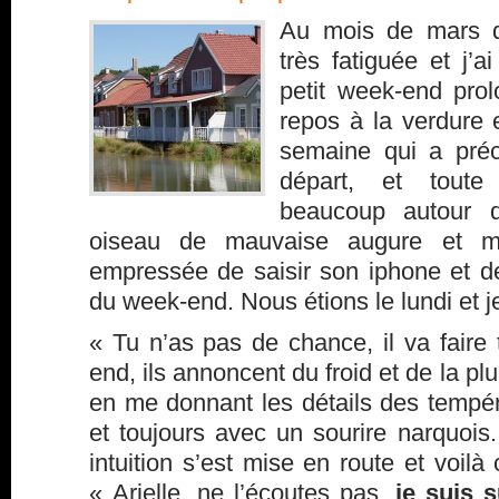
Au mois de mars de
très fatiguée et j’a
petit week-end pro
repos à la verdure 
semaine qui a préc
départ, et toute 
beaucoup autour 
oiseau de mauvaise augure et mal
empressée de saisir son iphone et 
du week-end. Nous étions le lundi et je
« Tu n’as pas de chance, il va faire
end, ils annoncent du froid et de la pl
en me donnant les détails des tempér
et toujours avec un sourire narquoi
intuition s’est mise en route et voilà
« Arielle, ne l’écoutes pas,
je suis s