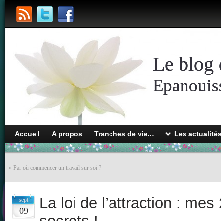
Le blog 
Epanouiss
Accueil
A propos
Tranches de vie…
Les actualité
«
Par où commencer un travail sur soi ?
La loi de l’attraction : mes
sept
09
secrets !