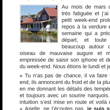
Au mois de mars de
très fatiguée et j’a
petit week-end pro
repos à la verdure 
semaine qui a préc
départ, et toute 
beaucoup autour 
oiseau de mauvaise augure et mal
empressée de saisir son iphone et 
du week-end. Nous étions le lundi et je
« Tu n’as pas de chance, il va faire
end, ils annoncent du froid et de la pl
en me donnant les détails des tempér
et toujours avec un sourire narquoi
intuition s’est mise en route et voilà
« Arielle, ne l’écoutes pas,
je suis s