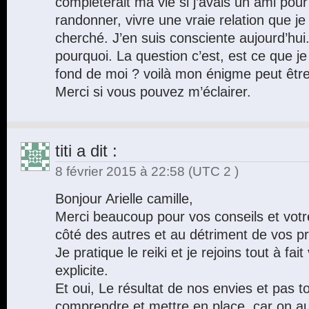
complèterait ma vie si j’avais un ami po
randonner, vivre une vraie relation que je
cherché. J’en suis consciente aujourd’hui.
pourquoi. La question c’est, est ce que je
fond de moi ? voilà mon énigme peut être
Merci si vous pouvez m’éclairer.
titi
a dit :
8 février 2015 à 22:58
(UTC 2 )
Bonjour Arielle camille,
Merci beaucoup pour vos conseils et vot
côté des autres et au détriment de vos p
Je pratique le reiki et je rejoins tout à fai
explicite.
Et oui, Le résultat de nos envies et pas to
comprendre et mettre en place, car on aur