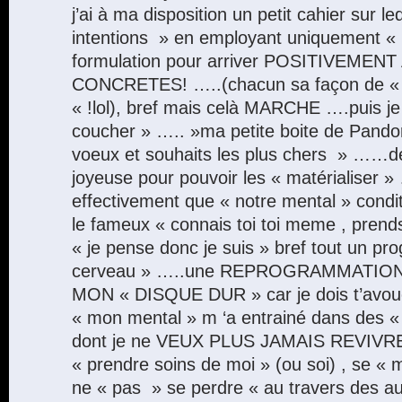
j’ai à ma disposition un petit cahier sur l
intentions » en employant uniquement 
formulation pour arriver POSITIVEMEN
CONCRETES! …..(chacun sa façon de « 
« !lol), bref mais celà MARCHE ….puis je «
coucher » ….. »ma petite boite de Pando
voeux et souhaits les plus chers » ……de 
joyeuse pour pouvoir les « matérialiser »
effectivement que « notre mental » condit
le fameux « connais toi toi meme , prend
« je pense donc je suis » bref tout un p
cerveau » …..une REPROGRAMMATIO
MON « DISQUE DUR » car je dois t’avoue
« mon mental » m ‘a entrainé dans des « 
dont je ne VEUX PLUS JAMAIS REVIVRE 
« prendre soins de moi » (ou soi) , se « m
ne « pas » se perdre « au travers des au