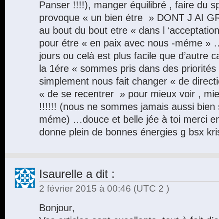
Panser !!!!), manger équilibré , faire du 
provoque « un bien étre » DONT J A
au bout du bout etre « dans l ‘acceptatio
pour étre « en paix avec nous -méme » …il
jours ou celà est plus facile que d’autre 
la 1ére « sommes pris dans des priorités e
simplement nous fait changer « de directi
« de se recentrer » pour mieux voir , mie
!!!!!! (nous ne sommes jamais aussi bien 
méme) …douce et belle jée à toi merci en
donne plein de bonnes énergies g bsx kri
Isaurelle
a dit :
2 février 2015 à 00:46
(UTC 2 )
Bonjour,