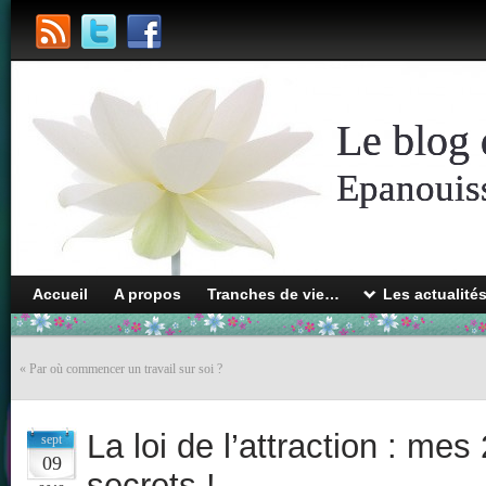
Le blog 
Epanouiss
Accueil
A propos
Tranches de vie…
Les actualité
«
Par où commencer un travail sur soi ?
La loi de l’attraction : mes
sept
09
secrets !