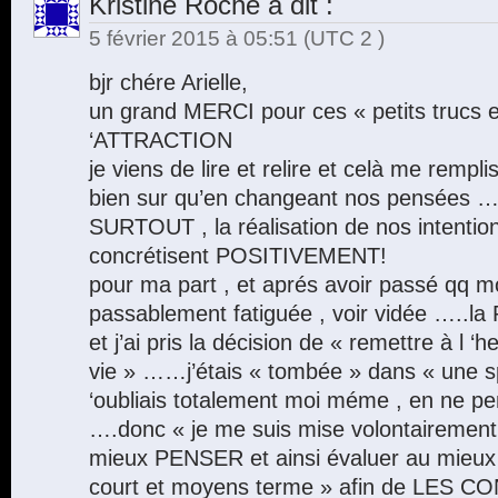
Kristine Roche
a dit :
5 février 2015 à 05:51
(UTC 2 )
bjr chére Arielle,
un grand MERCI pour ces « petits trucs 
‘ATTRACTION
je viens de lire et relire et celà me remplis
bien sur qu’en changeant nos pensées
SURTOUT , la réalisation de nos intentio
concrétisent POSITIVEMENT!
pour ma part , et aprés avoir passé qq mo
passablement fatiguée , voir vidée …..l
et j’ai pris la décision de « remettre à l 
vie » ……j’étais « tombée » dans « une sp
‘oubliais totalement moi méme , en ne pe
….donc « je me suis mise volontairement
mieux PENSER et ainsi évaluer au mieux 
court et moyens terme » afin de LES 