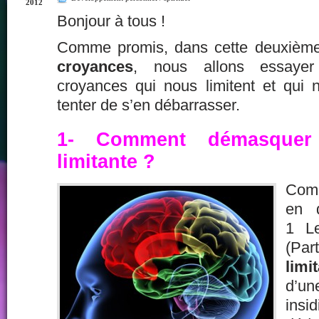
2012
Bonjour à tous !
Comme promis, dans cette deuxième
croyances
, nous allons essaye
croyances qui nous limitent et qui 
tenter de s’en débarrasser.
1-
Comment démasquer
limitante ?
Comm
en d
1
L
(Part
limi
d’un
insi