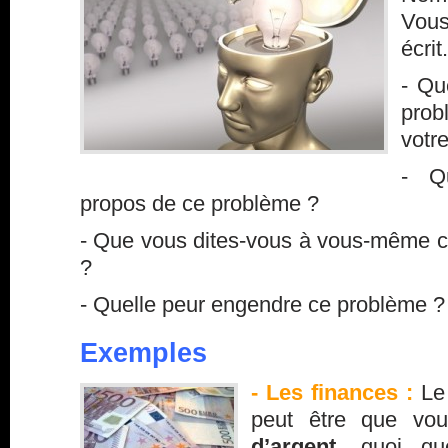
Vous
écrit
- Qu
prob
votr
- Q
propos de ce problème ?
- Que vous dites-vous à vous-même 
?
- Quelle peur engendre ce problème ?
Exemples
- Les finances :
Le 
peut être que v
d’argent
, quoi qu