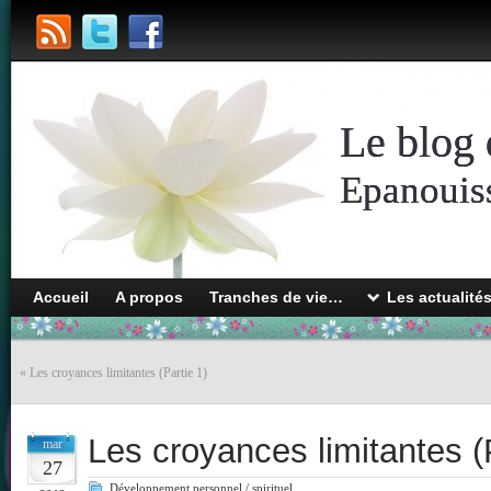
Le blog 
Epanouiss
Accueil
A propos
Tranches de vie…
Les actualité
«
Les croyances limitantes (Partie 1)
Les croyances limitantes (
mar
27
Développement personnel / spirituel