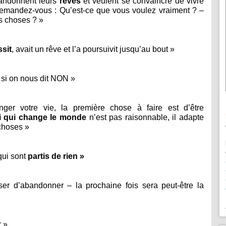
bandonnent leurs
rêves
et veulent se convaincre de vivre
 demandez-vous : Qu’est-ce que vous voulez vraiment ? –
s choses ? »
ssit
, avait un rêve et l’a poursuivit jusqu’au bout »
 si on nous dit NON »
ger votre vie, la première chose à faire est d’être
i qui change le monde
n’est pas raisonnable, il adapte
choses »
qui sont
partis de rien »
user d’abandonner – la prochaine fois sera peut-être la
r »