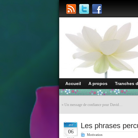
Accueil
A propos
Tranches 
«
Un message de confiance pour David…
Les phrases perc
avr
06
Motivation