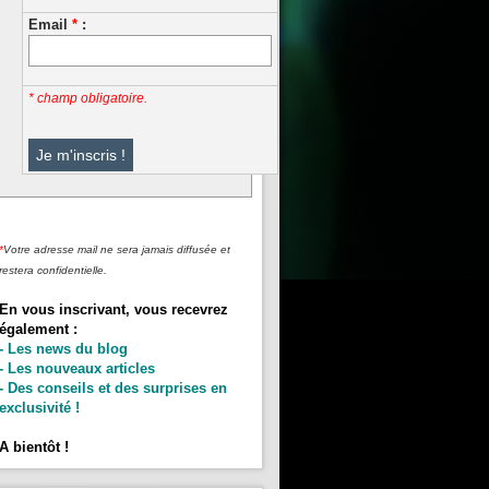
Email
*
:
* champ obligatoire.
*
Votre adresse mail ne sera jamais diffusée et
restera confidentielle.
En vous inscrivant, vous recevrez
également :
- Les news du blog
- Les nouveaux articles
- Des conseils et des surprises en
exclusivité !
A bientôt !