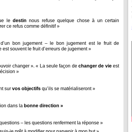
que le
destin
nous refuse quelque chose à un certain
rer ce refus comme définitif »
t d’un bon jugement – le bon jugement est le fruit de
 est souvent le fruit d’erreurs de jugement »
pouvoir changer ». « La seule façon de
changer de vie
est
écision »
nt sur
vos objectifs
qu’ils se matérialiseront »
ion dans la
bonne direction »
uestions – les questions renferment la réponse »
uis-je prêt à modifier pour parvenir à mon but »