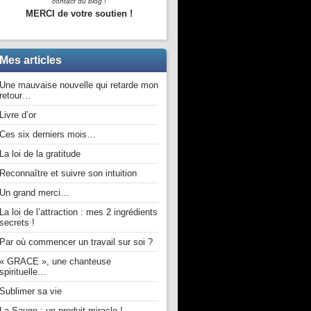
contact du blog !
MERCI de votre soutien !
Mes articles
Une mauvaise nouvelle qui retarde mon
retour…
Livre d’or
Ces six derniers mois…
La loi de la gratitude
Reconnaître et suivre son intuition
Un grand merci…
La loi de l’attraction : mes 2 ingrédients
secrets !
Par où commencer un travail sur soi ?
« GRACE », une chanteuse
spirituelle…
Sublimer sa vie
La Sauge : un produit miracle !