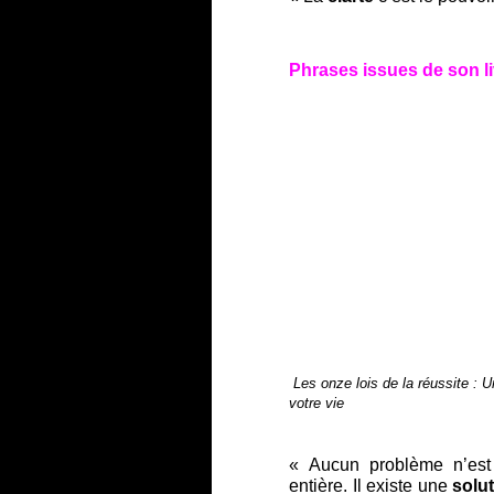
Phrases issues de son li
Les onze lois de la réussite : U
votre vie
« Aucun problème n’est
entière. Il existe une
solu