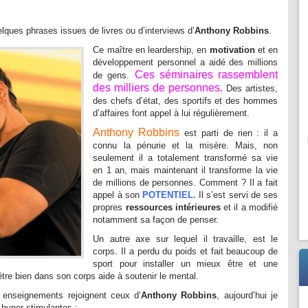
lques phrases issues de livres ou d’interviews d’
Anthony Robbins
.
Ce maître en leardership, en
motivation
et en
développement personnel a aidé des millions
Ces séminaires rassemblent
de gens.
des milliers de personnes.
Des artistes,
des chefs d’état, des sportifs et des hommes
d’affaires font appel à lui régulièrement.
Anthony Robbins
est parti de rien : il a
connu la pénurie et la misère. Mais, non
seulement il a totalement transformé sa vie
en 1 an, mais maintenant il transforme la vie
de millions de personnes. Comment ? Il a fait
appel à son
POTENTIEL
.
Il s’est servi de ses
propres
ressources intérieures
et il a modifié
notamment sa façon de penser.
Un autre axe sur lequel il travaille, est le
corps. Il a perdu du poids et fait beaucoup de
sport pour installer un mieux être et une
tre bien dans son corps aide à soutenir le mental.
nseignements rejoignent ceux d’
Anthony Robbins
, aujourd’hui je
hyper stimulantes :