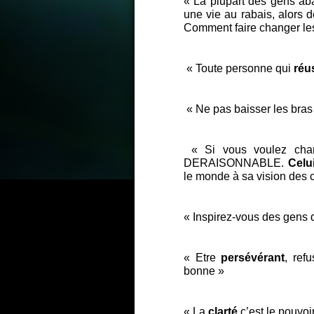
« La plupart des gens a
une vie au rabais, alors
Comment faire changer le
« Toute personne qui
réu
« Ne pas baisser les bras
« Si vous voulez chan
DERAISONNABLE.
Celu
le monde à sa vision des 
« Inspirez-vous des gens 
« Etre
persévérant
, ref
bonne »
« La
clarté
c’est le pouvoi