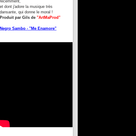
récemment,
et dont j'adore la musique très
dansante, qui donne le moral !
Produit par Gils de
"ArtMaProd"
Negro Sambo - "Me Enamore"