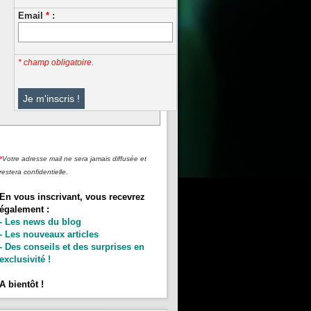
Email
*
:
* champ obligatoire.
*
Votre adresse mail ne sera jamais diffusée et
restera confidentielle.
En vous inscrivant, vous recevrez
également :
- Les news du blog
- Les nouveaux articles
- Des conseils et des surprises en
exclusivité !
A bientôt !