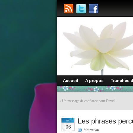
Accueil
A propos
Tranches 
«
Un message de confiance pour David…
Les phrases perc
avr
06
Motivation