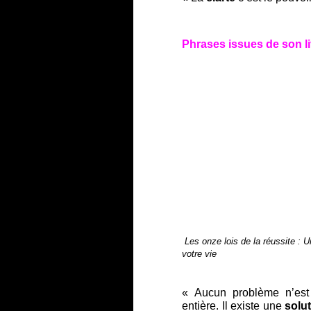
Phrases issues de son li
Les onze lois de la réussite : U
votre vie
« Aucun problème n’est
entière. Il existe une
solu