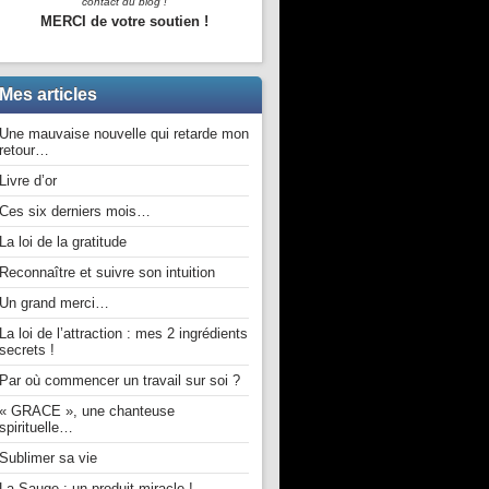
contact du blog !
MERCI de votre soutien !
Mes articles
Une mauvaise nouvelle qui retarde mon
retour…
Livre d’or
Ces six derniers mois…
La loi de la gratitude
Reconnaître et suivre son intuition
Un grand merci…
La loi de l’attraction : mes 2 ingrédients
secrets !
Par où commencer un travail sur soi ?
« GRACE », une chanteuse
spirituelle…
Sublimer sa vie
La Sauge : un produit miracle !