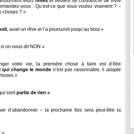
bandonnent leurs
rêves
et veulent se convaincre de vivre
 demandez-vous : Qu’est-ce que vous voulez vraiment ? –
s choses ? »
ssit
, avait un rêve et l’a poursuivit jusqu’au bout »
 si on nous dit NON »
ger votre vie, la première chose à faire est d’être
i qui change le monde
n’est pas raisonnable, il adapte
choses »
qui sont
partis de rien »
user d’abandonner – la prochaine fois sera peut-être la
r »