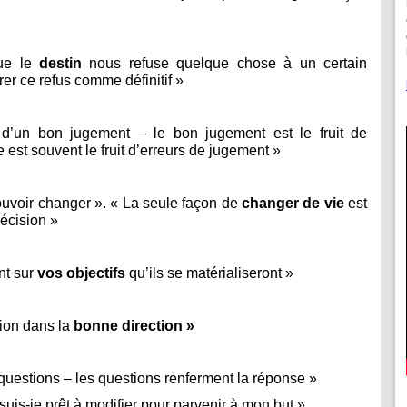
que le
destin
nous refuse quelque chose à un certain
rer ce refus comme définitif »
t d’un bon jugement – le bon jugement est le fruit de
 est souvent le fruit d’erreurs de jugement »
pouvoir changer ». « La seule façon de
changer de vie
est
écision »
nt sur
vos objectifs
qu’ils se matérialiseront »
ion dans la
bonne direction »
uestions – les questions renferment la réponse »
uis-je prêt à modifier pour parvenir à mon but »