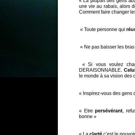
« La plupart des gens a
une vie au rabais, alors
Comment faire changer le
« Toute personne qui
réu
« Ne pas baisser les bras
« Si vous voulez chan
DERAISONNABLE.
Celu
le monde à sa vision des 
« Inspirez-vous des gens 
« Etre
persévérant
, ref
bonne »
« La
clarté
c’est le pouvoi