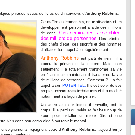
lques phrases issues de livres ou d’interviews d’
Anthony Robbins
.
Ce maître en leardership, en
motivation
et en
développement personnel a aidé des millions
Ces séminaires rassemblent
de gens.
des milliers de personnes.
Des artistes,
des chefs d’état, des sportifs et des hommes
d’affaires font appel à lui régulièrement.
Anthony Robbins
est parti de rien : il a
connu la pénurie et la misère. Mais, non
seulement il a totalement transformé sa vie
en 1 an, mais maintenant il transforme la vie
de millions de personnes. Comment ? Il a fait
appel à son
POTENTIEL
.
Il s’est servi de ses
propres
ressources intérieures
et il a modifié
notamment sa façon de penser.
Un autre axe sur lequel il travaille, est le
corps. Il a perdu du poids et fait beaucoup de
sport pour installer un mieux être et une
tre bien dans son corps aide à soutenir le mental.
nseignements rejoignent ceux d’
Anthony Robbins
, aujourd’hui je
hyper stimulantes :