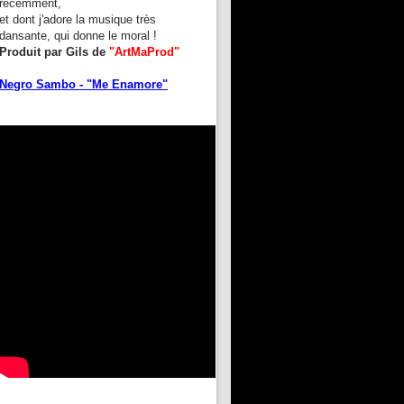
récemment,
et dont j'adore la musique très
dansante, qui donne le moral !
Produit par Gils de
"ArtMaProd"
Negro Sambo - "Me Enamore"