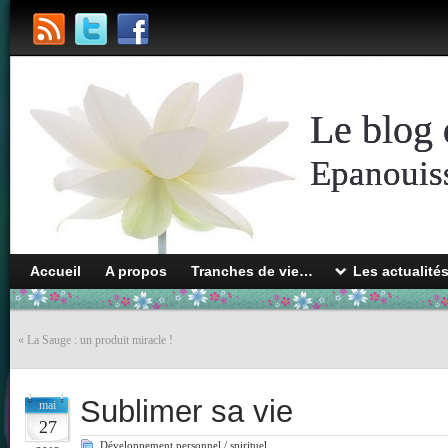
Le blog 
Epanouiss
Accueil
A propos
Tranches de vie…
Les actualité
«
La Sauge : un produit miracle !
Sublimer sa vie
mai
27
Développement personnel / spirituel