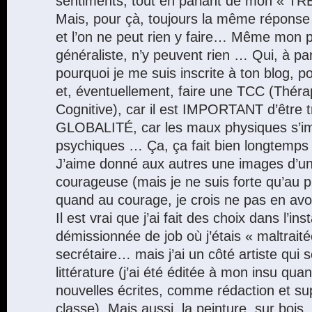
sentiments, tout en parlant de mon «
Mais, pour çà, toujours la même réponse 
et l’on ne peut rien y faire… Même mon 
généraliste, n’y peuvent rien … Qui, à p
pourquoi je me suis inscrite à ton blog, 
et, éventuellement, faire une TCC (Thér
Cognitive), car il est IMPORTANT d’être t
GLOBALITÉ, car les maux physiques s’im
psychiques … Ça, ça fait bien longtemps 
J’aime donné aux autres une images d’un
courageuse (mais je ne suis forte qu’au 
quand au courage, je crois ne pas en 
Il est vrai que j’ai fait des choix dans l’in
démissionnée de job où j’étais « maltra
secrétaire… mais j’ai un côté artiste qui 
littérature (j’ai été éditée à mon insu qua
nouvelles écrites, comme rédaction et su
classe). Mais aussi, la peinture, sur bois