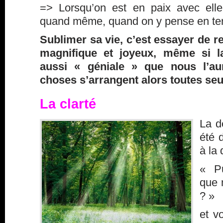
=> Lorsqu’on est en paix avec elle
quand même, quand on y pense en te
Sublimer sa vie, c’est essayer de
magnifique et joyeux, même si la
aussi « géniale » que nous l’au
choses s’arrangent alors toutes seu
La clarté
La d
été 
à la 
« Pu
que 
? »
et v