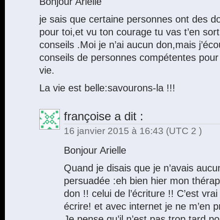
Bonjour Arielle
je sais que certaine personnes ont des d
pour toi,et vu ton courage tu vas t’en sor
conseils .Moi je n’ai aucun don,mais j’éc
conseils de personnes compétentes pour 
vie.
La vie est belle:savourons-la !!!
françoise
a dit :
16 janvier 2015 à 16:43
(UTC 2 )
Bonjour Arielle
Quand je disais que je n’avais aucun
persuadée :eh bien hier mon thérap
don !! celui de l’écriture !! C’est vra
écrire! et avec internet je ne m’en p
Je pense qu’il n’est pas trop tard p