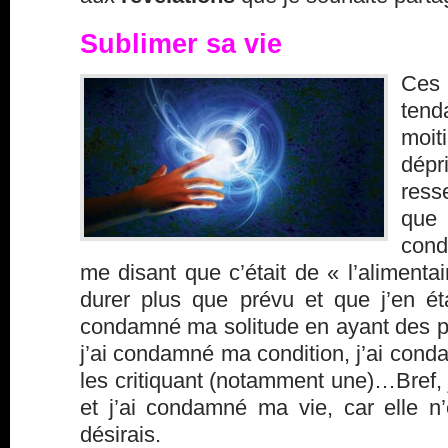
Sublimer sa vie
Ces 
tend
moit
dép
ress
que
con
me disant que c’était de « l’alimentair
durer plus que prévu et que j’en ét
condamné ma solitude en ayant des p
j’ai condamné ma condition, j’ai con
les critiquant (notamment une)…Bref, j
et j’ai condamné ma vie, car elle n
désirais.