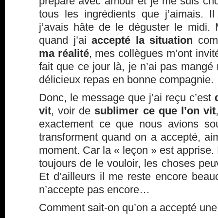
préparé avec amour et je me suis ch
tous les ingrédients que j’aimais. I
j’avais hâte de le déguster le midi.
quand j’ai
accepté la situation
comp
ma réalité
, mes collègues m’ont invit
fait que ce jour là, je n’ai pas man
délicieux repas en bonne compagnie.
Donc, le message que j’ai reçu c’est
vit
, voir de
sublimer ce que l’on vit
exactement ce que nous avions sou
transforment quand on a accepté, a
moment. Car la « leçon » est apprise. B
toujours de le vouloir, les choses pe
Et d’ailleurs il me reste encore bea
n’accepte pas encore…
Comment sait-on qu’on a accepté une 