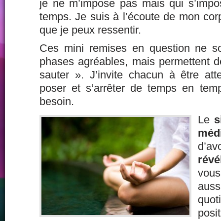
je ne m’impose pas mais qui s’imp
temps. Je suis à l’écoute de mon co
que je peux ressentir.
Ces mini remises en question ne s
phases agréables, mais permettent d
sauter ». J’invite chacun à être att
poser et s’arrêter de temps en temp
besoin.
Le
si
médi
d’
révé
vous
aus
quot
posi