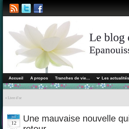
Le blog 
Epanouiss
Accueil
A propos
Tranches de vie…
Les actualité
«
Livre d’or
Une mauvaise nouvelle qu
juil
12
retour…