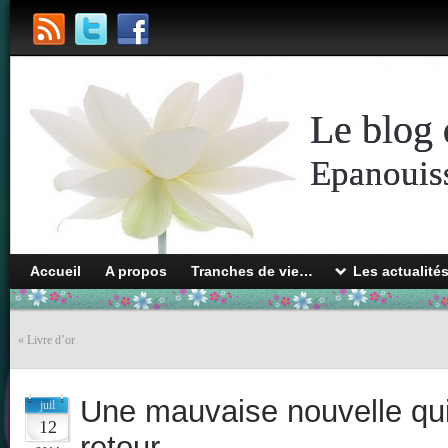
Le blog 
Epanouiss
Accueil
A propos
Tranches de vie…
Les actualité
«
Livre d’or
Une mauvaise nouvelle qu
juil
12
retour…