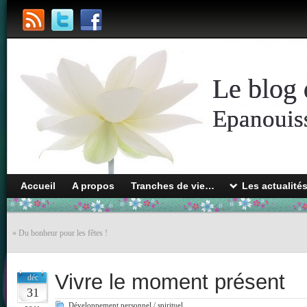
Le blog 
Epanouiss
Accueil
A propos
Tranches de vie…
Les actualité
«
Du bonheur pour les fêtes !
Vivre le moment présent
déc
31
Développement personnel / spirituel