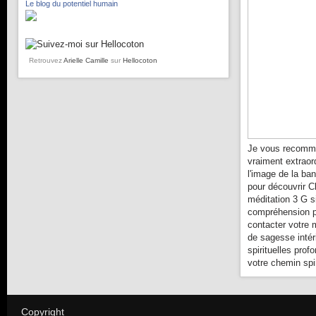
Le blog du potentiel humain
Retrouvez
Arielle Camille
sur
Hellocoton
Je vous recomma
vraiment extraor
l'image de la ba
pour découvrir C
méditation 3 G s
compréhension pl
contacter votre 
de sagesse intér
spirituelles prof
votre chemin spir
Copyright