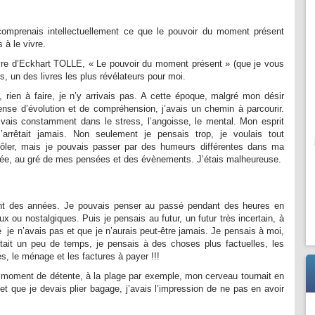
comprenais intellectuellement ce que le pouvoir du moment présent
s à le vivre.
 livre d’Eckhart TOLLE, « Le pouvoir du moment présent » (que je vous
s, un des livres les plus révélateurs pour moi.
, rien à faire, je n’y arrivais pas. A cette époque, malgré mon désir
nse d’évolution et de compréhension, j’avais un chemin à parcourir.
ivais constamment dans le stress, l’angoisse, le mental. Mon esprit
’arrêtait jamais. Non seulement je pensais trop, je voulais tout
rôler, mais je pouvais passer par des humeurs différentes dans ma
née, au gré de mes pensées et des évènements. J’étais malheureuse.
dant des années. Je pouvais penser au passé pendant des heures en
ou nostalgiques. Puis je pensais au futur, un futur très incertain, à
 je n’avais pas et que je n’aurais peut-être jamais. Je pensais à moi,
tait un peu de temps, je pensais à des choses plus factuelles, les
s, le ménage et les factures à payer !!!
moment de détente, à la plage par exemple, mon cerveau tournait en
et que je devais plier bagage, j’avais l’impression de ne pas en avoir