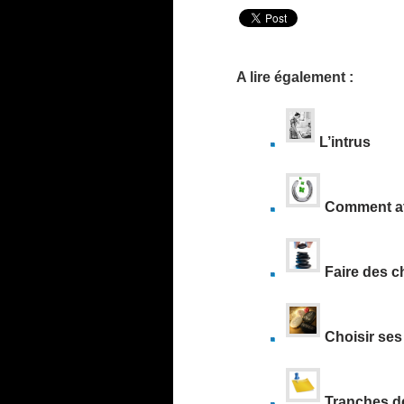
A lire également :
L’intrus
Comment att
Faire des ch
Choisir se
Tranches d