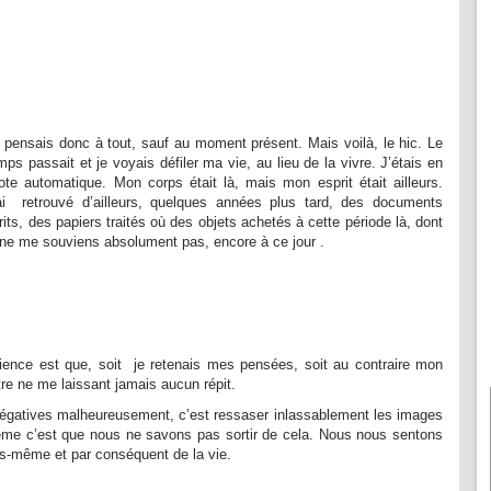
 pensais donc à tout, sauf au moment présent. Mais voilà, le hic. Le
mps passait et je voyais défiler ma vie, au lieu de la vivre. J’étais en
lote automatique. Mon corps était là, mais mon esprit était ailleurs.
ai retrouvé d’ailleurs, quelques années plus tard, des documents
rits, des papiers traités où des objets achetés à cette période là, dont
 ne me souviens absolument pas, encore à ce jour .
ience est que, soit je retenais mes pensées, soit au contraire mon
tre ne me laissant jamais aucun répit.
égatives malheureusement, c’est ressaser inlassablement les images
blème c’est que nous ne savons pas sortir de cela. Nous nous sentons
us-même et par conséquent de la vie.