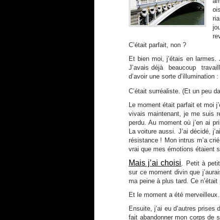
am
oi
ri
jo
re
C’était parfait, non ?
Et bien moi, j’étais en larmes.
J’avais déjà beaucoup travail
d’avoir une sorte d’illumination
C’était surréaliste. (Et un peu 
Le moment était parfait et moi j
vivais maintenant, je me suis
perdu. Au moment où j’en ai pr
La voiture aussi. J’ai décidé, j’
résistance ! Mon intrus m’a crié
vrai que mes émotions étaient s
Mais j’ai choisi
.
Petit à peti
sur ce moment divin que j’aurai
ma peine à plus tard. Ce n’étai
Et le moment a été merveilleu
Ensuite, j’ai eu d’autres prises
fait abandonner mon corps de so