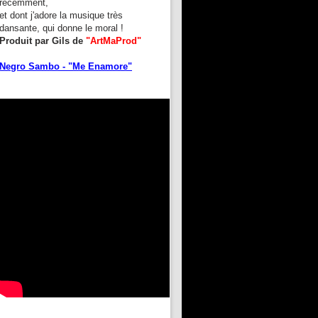
récemment,
et dont j'adore la musique très
dansante, qui donne le moral !
Produit par Gils de
"ArtMaProd"
Negro Sambo - "Me Enamore"