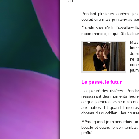
2011
Pendant plusieurs années, je 
voulait dire mais je n’arrivais pa
J’avais bien sûr lu l’excellent
recommande), et qui fût d’ailleur
Mais
imme
Je v
ne s
cont
jour
Le passé, le futur
J’ai pleuré des rivières. Pen
ressassant des moments heureux 
ce que j’aimerais avoir mais que
aux autres. Et quand il me res
choses du quotidien : les course
Même quand je m’accordais un 
boucle et quand le soir tombait 
profité…