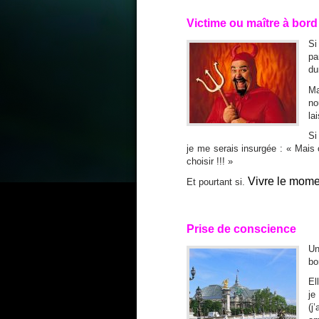
Victime ou maître à bord
Si
pa
du
M
no
la
Si
je me serais insurgée : « Mais o
choisir !!! »
Vivre le mome
Et pourtant si.
Prise de conscience
Un
bo
El
je
(j