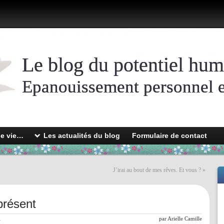
Le blog du potentiel hum
Epanouissement personnel et
de vie…
Les actualités du blog
Formulaire de contact
J’irai au bout de mes rêves. Et vous ?
»
présent
l
par
Arielle Camille