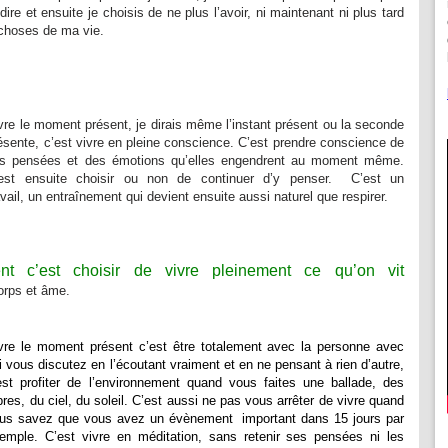
dire et ensuite je choisis de ne plus l’avoir, ni maintenant ni plus tard
 choses de ma vie.
vre le moment présent, je dirais même l’instant présent ou la seconde
ésente, c’est vivre en pleine conscience. C’est prendre conscience de
s pensées et des émotions qu’elles engendrent au moment même.
est ensuite choisir ou non de continuer d’y penser. C’est un
avail, un entraînement qui devient ensuite aussi naturel que respirer.
t c’est choisir de vivre pleinement ce qu’on vit
orps et âme.
vre le moment présent c’est être totalement avec la personne avec
i vous discutez en l’écoutant vraiment et en ne pensant à rien d’autre,
est profiter de l’environnement quand vous faites une ballade, des
bres, du ciel, du soleil. C’est aussi ne pas vous arrêter de vivre quand
us savez que vous avez un évènement important dans 15 jours par
emple. C’est vivre en méditation, sans retenir ses pensées ni les