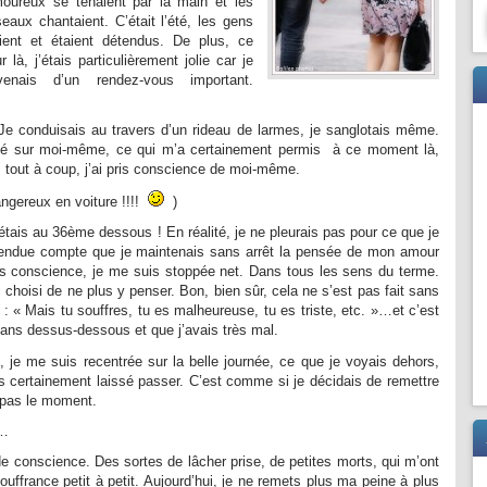
oureux se tenaient par la main et les
seaux chantaient. C’était l’été, les gens
aient et étaient détendus. De plus, ce
ur là, j’étais particulièrement jolie car je
venais d’un rendez-vous important.
 Je conduisais au travers d’un rideau de larmes, je sanglotais même.
lé sur moi-même, ce qui m’a certainement permis à ce moment là,
 : tout à coup, j’ai pris conscience de moi-même.
dangereux en voiture !!!!
)
’étais au 36ème dessous ! En réalité, je ne pleurais pas pour ce que je
 rendue compte que je maintenais sans arrêt la pensée de mon amour
is conscience, je me suis stoppée net. Dans tous les sens du terme.
ai choisi de ne plus y penser. Bon, bien sûr, cela ne s’est pas fait sans
 : « Mais tu souffres, tu es malheureuse, tu es triste, etc. »…et c’est
ans dessus-dessous et que j’avais très mal.
t, je me suis recentrée sur la belle journée, ce que je voyais dehors,
s certainement laissé passer. C’est comme si je décidais de remettre
t pas le moment.
x…
 de conscience. Des sortes de lâcher prise, de petites morts, qui m’ont
uffrance petit à petit. Aujourd’hui, je ne remets plus ma peine à plus