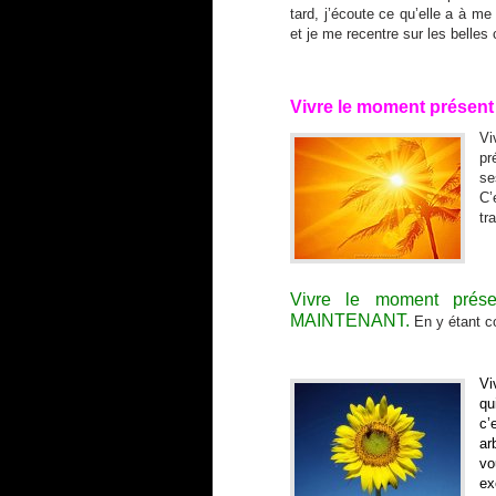
tard, j’écoute ce qu’elle a à me 
et je me recentre sur les belles
Vivre le moment présent
Vi
pr
se
C’
tr
Vivre le moment présen
MAINTENANT.
En y étant c
Vi
qu
c’
ar
vo
ex