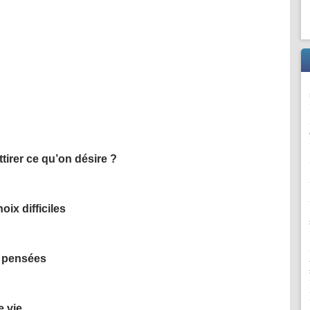
irer ce qu’on désire ?
oix difficiles
s pensées
e vie…