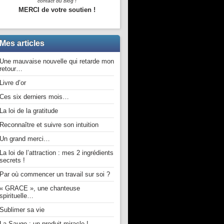
contact du blog !
MERCI de votre soutien !
Mes articles
Une mauvaise nouvelle qui retarde mon
retour…
Livre d’or
Ces six derniers mois…
La loi de la gratitude
Reconnaître et suivre son intuition
Un grand merci…
La loi de l’attraction : mes 2 ingrédients
secrets !
Par où commencer un travail sur soi ?
« GRACE », une chanteuse
spirituelle…
Sublimer sa vie
La Sauge : un produit miracle !