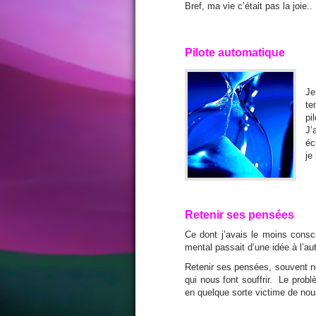
Bref, ma vie c’était pas la joie..
Pilote automatique
Je
te
pi
J’
éc
je
Retenir ses pensées
Ce dont j’avais le moins consc
mental passait d’une idée à l’au
Retenir ses pensées, souvent n
qui nous font souffrir. Le pro
en quelque sorte victime de no