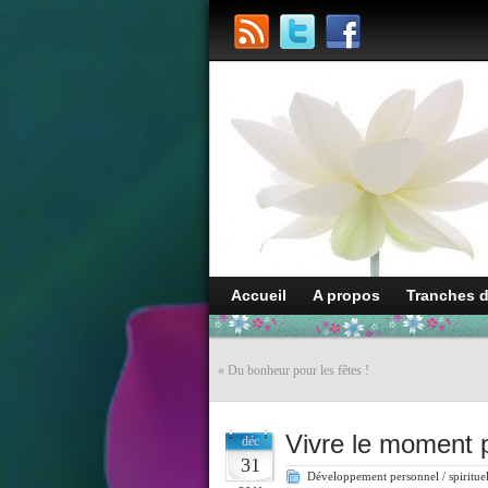
Accueil
A propos
Tranches 
«
Du bonheur pour les fêtes !
Vivre le moment 
déc
31
Développement personnel / spiritue