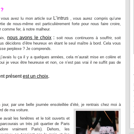
 ?
L’intrus
 vous avez lu mon article sur
, vous aurez compris qu’une
rtie de nous-même est particulièrement forte pour nous faire croire,
r comme fer, à notre malheur.
nous avons le choix
:
ais,
soit nous continuons à souffrir, soit
us décidons d’être heureux en étant le seul maître à bord. Cela vous
isse perplexe ? Je comprends.
 j’avais lu ça il y a quelques années, cela m’aurait mise en colère et
ui je veux être heureuse et non, ce n’est pas vrai il ne suffit pas de
nt présent
est un choix
.
 jour, par une belle journée ensoleillée d’été, je rentrais chez moi à
rd de ma voiture.
le avait les fenêtres et le toit ouverts et
 parcourais un très joli quartier de Paris
’adore vraiment Paris). Dehors, les