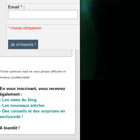
Email
*
:
* champ obligatoire.
*
Votre adresse mail ne sera jamais diffusée et
restera confidentielle.
En vous inscrivant, vous recevrez
également :
- Les news du blog
- Les nouveaux articles
- Des conseils et des surprises en
exclusivité !
A bientôt !