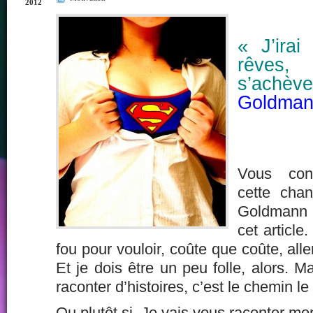
2012
« J’ira
rêves,
s’ac
Goldma
Vous conn
cette cha
Goldmann 
cet article.
fou pour vouloir, coûte que coûte, all
Et je dois être un peu folle, alors. M
raconter d’histoires, c’est le chemin le p
Ou plutôt si. Je vais vous raconter mon