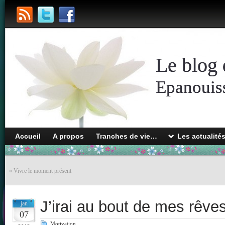
Le blog 
Epanouiss
Accueil
A propos
Tranches de vie…
Les actualité
«
Vivre le moment présent
J’irai au bout de mes rêve
jan
07
Motivation