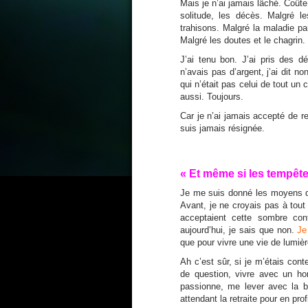
Mais je n’ai jamais lâché. Coûte
solitude, les décès. Malgré l
trahisons. Malgré la maladie par
Malgré les doutes et le chagrin.
J’ai tenu bon. J’ai pris des 
n’avais pas d’argent, j’ai dit 
qui n’était pas celui de tout u
aussi. Toujours.
Car je n’ai jamais accepté de r
suis jamais résignée.
« Et même si les tempête
Je me suis donné les moyens d’y
Avant, je ne croyais pas à tout
acceptaient cette sombre cont
aujourd’hui, je sais que non.
Je
que pour vivre une vie de lumière
Ah c’est sûr, si je m’étais con
de question, vivre avec un h
passionne, me lever avec la b
attendant la retraite pour en pro