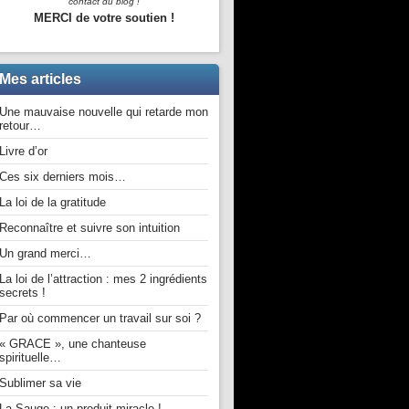
contact du blog !
MERCI de votre soutien !
Mes articles
Une mauvaise nouvelle qui retarde mon
retour…
Livre d’or
Ces six derniers mois…
La loi de la gratitude
Reconnaître et suivre son intuition
Un grand merci…
La loi de l’attraction : mes 2 ingrédients
secrets !
Par où commencer un travail sur soi ?
« GRACE », une chanteuse
spirituelle…
Sublimer sa vie
La Sauge : un produit miracle !