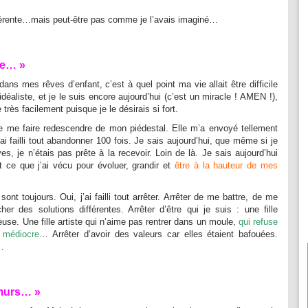
fférente…mais peut-être pas comme je l’avais imaginé…
te… »
ns mes rêves d’enfant, c’est à quel point ma vie allait être difficile
déaliste, et je le suis encore aujourd’hui (c’est un miracle ! AMEN !),
e très facilement puisque je le désirais si fort.
de me faire redescendre de mon piédestal. Elle m’a envoyé tellement
ai failli tout abandonner 100 fois. Je sais aujourd’hui, que même si je
es, je n’étais pas prête à la recevoir. Loin de là. Je sais aujourd’hui
t ce que j’ai vécu pour évoluer, grandir et
être à la hauteur de mes
 sont toujours. Oui, j’ai failli tout arrêter. Arrêter de me battre, de me
er des solutions différentes. Arrêter d’être qui je suis : une fille
veuse. Une fille artiste qui n’aime pas rentrer dans un moule,
qui refuse
t médiocre
… Arrêter d’avoir des valeurs car elles étaient bafouées.
i…
 murs… »