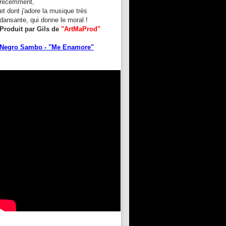
récemment,
et dont j'adore la musique très
dansante, qui donne le moral !
Produit par Gils de
"ArtMaProd"
Negro Sambo - "Me Enamore"