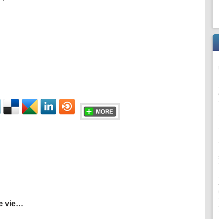
 vo
nses dans les commentaires ci-dessous.
e vie…