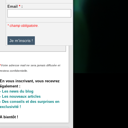
Email
*
:
* champ obligatoire.
*
Votre adresse mail ne sera jamais diffusée et
restera confidentielle.
En vous inscrivant, vous recevrez
également :
- Les news du blog
- Les nouveaux articles
- Des conseils et des surprises en
exclusivité !
A bientôt !