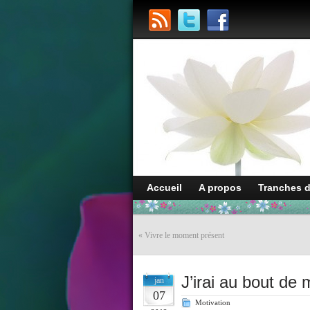
Accueil
A propos
Tranches 
«
Vivre le moment présent
J’irai au bout de
jan
07
Motivation