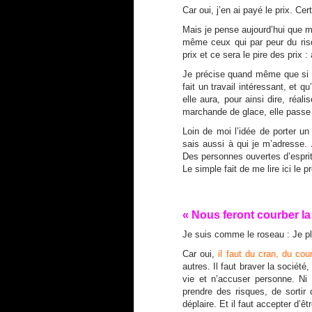
Car oui, j’en ai payé le prix. Ce
Mais je pense aujourd’hui que mê
même ceux qui par peur du risqu
prix et ce sera le pire des prix : 
Je précise quand même que si un
fait un travail intéressant, et 
elle aura, pour ainsi dire, ré
marchande de glace, elle passe
Loin de moi l’idée de porter u
sais aussi à qui je m’adresse.
Des personnes ouvertes d’esprit
Le simple fait de me lire ici le p
« Nous feront courber la 
Je suis comme le roseau : Je p
Car oui,
il faut du cran, du cou
autres. Il faut braver la société,
vie et n’accuser personne. Ni l
prendre des risques, de sortir
déplaire. Et il faut accepter d’ê