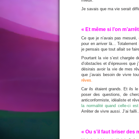
mieux.
Je savais que ma vie serait di
« Et même si l’on m’arrê
Ce que je n’avais pas mesuré, da
pour en arriver là… Totalement i
je pensais que tout allait se fair
Pourtant la vie s’est chargée 
d’obstacles et d’épreuves que j’
désirais avoir la vie de mes rêv
que j’avais besoin de vivre tou
rêves.
Car ils étaient grands. Et ils le
poser des questions, de cherch
anticonformiste, idéaliste et rê
la normalité quand celle-ci es
Arrêter de vivre aussi. J’ai faill
« Ou s’il faut briser des