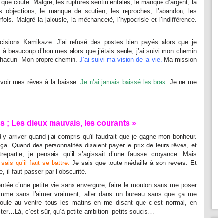
 que coûte. Malgré, les ruptures sentimentales, le manque d’argent, la
es objections, le manque de soutien, les reproches, l’abandon, les
fois. Malgré la jalousie, la méchanceté, l’hypocrisie et l’indifférence.
décisions Kamikaze. J’ai refusé des postes bien payés alors que je
non à beaucoup d’hommes alors que j’étais seule, j’ai suivi mon chemin
n chacun. Mon propre chemin.
J’ai suivi ma vision de la vie.
Ma mission
evoir mes rêves à la baisse.
Je n’ai jamais baissé les bras.
Je ne me
s ; Les dieux mauvais, les courants »
 arriver quand j’ai compris qu’il faudrait que je gagne mon bonheur.
 ça. Quand des personnalités disaient payer le prix de leurs rêves, et
repartie, je pensais qu’il s’agissait d’une fausse croyance. Mais
 sais qu’il faut se battre.
Je sais que toute médaille à son revers. Et
, il faut passer par l’obscurité.
tentée d’une petite vie sans envergure, faire le mouton sans me poser
omme sans l’aimer vraiment, aller dans un bureau sans que ça me
oule au ventre tous les matins en me disant que c’est normal, en
fiter…Là, c’est sûr, qu’à petite ambition, petits soucis…