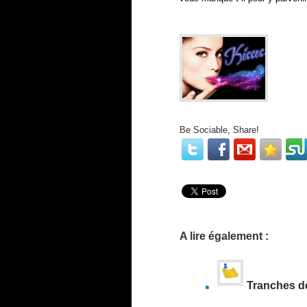
Donn
ez-moi
s répo
Be Sociable, Share!
A lire également :
Tranches d