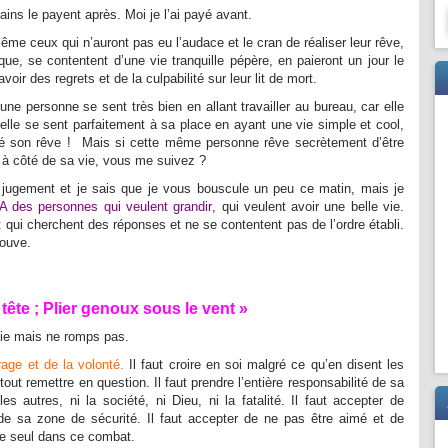
rtains le payent après. Moi je l’ai payé avant.
me ceux qui n’auront pas eu l’audace et le cran de réaliser leur rêve,
e, se contentent d’une vie tranquille pépère, en paieront un jour le
avoir des regrets et de la culpabilité sur leur lit de mort.
e personne se sent très bien en allant travailler au bureau, car elle
qu’elle se sent parfaitement à sa place en ayant une vie simple et cool,
alisé son rêve ! Mais si cette même personne rêve secrètement d’être
 à côté de sa vie, vous me suivez ?
n jugement et je sais que je vous bouscule un peu ce matin, mais je
A des personnes qui veulent grandir
, qui veulent avoir une belle vie.
 qui cherchent des réponses et ne se contentent pas de l’ordre établi.
rouve.
tête ; Plier genoux sous le vent »
lie mais ne romps pas.
rage et de la volonté.
Il faut croire en soi malgré ce qu’en disent les
 tout remettre en question. Il faut prendre l’entière responsabilité de sa
es autres, ni la société, ni Dieu, ni la fatalité. Il faut accepter de
 de sa zone de sécurité. Il faut accepter de ne pas être aimé et de
tre seul dans ce combat.