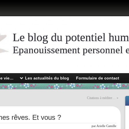
Le blog du potentiel hum
Epanouissement personnel et
de vie…
Les actualités du blog
Formulaire de contact
Citations à méditer…
»
 mes rêves. Et vous ?
par
Arielle Camille