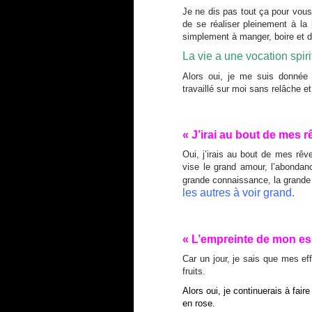
Je ne dis pas tout ça pour vous
de se réaliser pleinement à la
simplement à manger, boire et d
La vie a une vocation spiri
Alors oui, je me suis donnée
travaillé sur moi sans relâche et
« J’irai au bout de mes 
Oui, j’irais au bout de mes rêve
vise le grand amour, l’abondance
grande connaissance, la grande
les autres à voir grand.
« L’empreinte de mon e
Car un jour, je sais que mes eff
fruits.
Alors oui, je continuerais à fai
en rose.