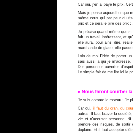
Car oui, j’en ai payé le prix. Ce
Mais je pense aujourd’hui que mê
même ceux qui par peur du risqu
prix et ce sera le pire des prix : 
Je précise quand même que si un
fait un travail intéressant, et 
elle aura, pour ainsi dire, ré
marchande de glace, elle passe
Loin de moi l’idée de porter u
sais aussi à qui je m’adresse.
Des personnes ouvertes d’esprit
Le simple fait de me lire ici le p
« Nous feront courber la 
Je suis comme le roseau : Je p
Car oui,
il faut du cran, du cou
autres. Il faut braver la société,
vie et n’accuser personne. Ni l
prendre des risques, de sortir
déplaire. Et il faut accepter d’ê