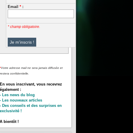
Email
*
:
* champ obligatoire.
*
Votre adresse mail ne sera jamais diffusée et
restera confidentielle.
En vous inscrivant, vous recevrez
également :
- Les news du blog
- Les nouveaux articles
- Des conseils et des surprises en
exclusivité !
A bientôt !