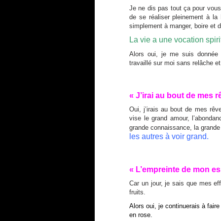
Je ne dis pas tout ça pour vous
de se réaliser pleinement à la
simplement à manger, boire et d
La vie a une vocation spiri
Alors oui, je me suis donnée
travaillé sur moi sans relâche et
« J’irai au bout de mes 
Oui, j’irais au bout de mes rêve
vise le grand amour, l’abondance
grande connaissance, la grande
les autres à voir grand.
« L’empreinte de mon e
Car un jour, je sais que mes eff
fruits.
Alors oui, je continuerais à fai
en rose.