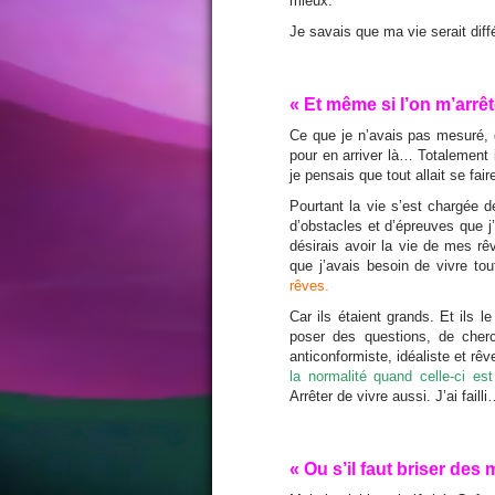
mieux.
Je savais que ma vie serait di
« Et même si l’on m’arrê
Ce que je n’avais pas mesuré, da
pour en arriver là… Totalement i
je pensais que tout allait se fair
Pourtant la vie s’est chargée 
d’obstacles et d’épreuves que j’
désirais avoir la vie de mes rêv
que j’avais besoin de vivre tou
rêves.
Car ils étaient grands. Et ils le
poser des questions, de cherch
anticonformiste, idéaliste et rê
la normalité quand celle-ci es
Arrêter de vivre aussi. J’ai faill
« Ou s’il faut briser des