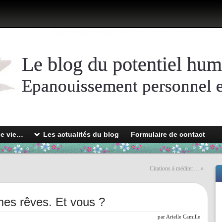
Le blog du potentiel hum
Epanouissement personnel et
de vie…
Les actualités du blog
Formulaire de contact
Citations à méditer…
»
 mes rêves. Et vous ?
par
Arielle Camille