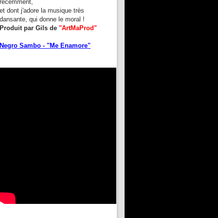
récemment,
et dont j'adore la musique très
dansante, qui donne le moral !
Produit par Gils de
"ArtMaProd"
Negro Sambo - "Me Enamore"