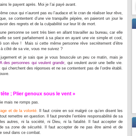
rtains le payent après. Moi je l’ai payé avant.
me ceux qui n’auront pas eu l’audace et le cran de réaliser leur rêve,
e, se contentent d’une vie tranquille pépère, en paieront un jour le
avoir des regrets et de la culpabilité sur leur lit de mort.
e personne se sent très bien en allant travailler au bureau, car elle
qu’elle se sent parfaitement à sa place en ayant une vie simple et cool,
alisé son rêve ! Mais si cette même personne rêve secrètement d’être
 à côté de sa vie, vous me suivez ?
n jugement et je sais que je vous bouscule un peu ce matin, mais je
A des personnes qui veulent grandir
, qui veulent avoir une belle vie.
 qui cherchent des réponses et ne se contentent pas de l’ordre établi.
rouve.
tête ; Plier genoux sous le vent »
lie mais ne romps pas.
rage et de la volonté.
Il faut croire en soi malgré ce qu’en disent les
 tout remettre en question. Il faut prendre l’entière responsabilité de sa
es autres, ni la société, ni Dieu, ni la fatalité. Il faut accepter de
 de sa zone de sécurité. Il faut accepter de ne pas être aimé et de
tre seul dans ce combat.