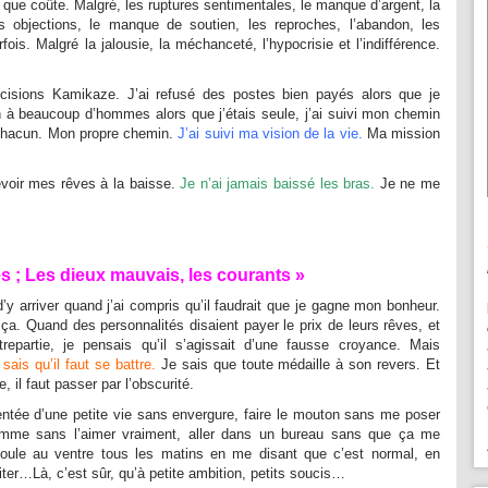
 que coûte. Malgré, les ruptures sentimentales, le manque d’argent, la
es objections, le manque de soutien, les reproches, l’abandon, les
fois. Malgré la jalousie, la méchanceté, l’hypocrisie et l’indifférence.
décisions Kamikaze. J’ai refusé des postes bien payés alors que je
non à beaucoup d’hommes alors que j’étais seule, j’ai suivi mon chemin
n chacun. Mon propre chemin.
J’ai suivi ma vision de la vie.
Ma mission
evoir mes rêves à la baisse.
Je n’ai jamais baissé les bras.
Je ne me
s ; Les dieux mauvais, les courants »
 arriver quand j’ai compris qu’il faudrait que je gagne mon bonheur.
 ça. Quand des personnalités disaient payer le prix de leurs rêves, et
repartie, je pensais qu’il s’agissait d’une fausse croyance. Mais
 sais qu’il faut se battre.
Je sais que toute médaille à son revers. Et
, il faut passer par l’obscurité.
tentée d’une petite vie sans envergure, faire le mouton sans me poser
omme sans l’aimer vraiment, aller dans un bureau sans que ça me
oule au ventre tous les matins en me disant que c’est normal, en
fiter…Là, c’est sûr, qu’à petite ambition, petits soucis…