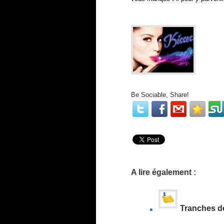
Donn
ez-moi
s répo
Be Sociable, Share!
A lire également :
Tranches d