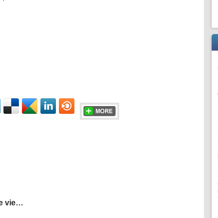
 vo
nses dans les commentaires ci-dessous.
e vie…