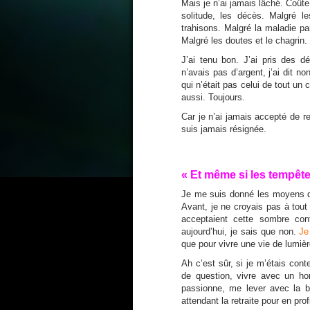
Mais je n’ai jamais lâché. Coûte
solitude, les décès. Malgré l
trahisons. Malgré la maladie par
Malgré les doutes et le chagrin.
J’ai tenu bon. J’ai pris des 
n’avais pas d’argent, j’ai dit 
qui n’était pas celui de tout u
aussi. Toujours.
Car je n’ai jamais accepté de r
suis jamais résignée.
« Et même si les tempête
Je me suis donné les moyens d’y
Avant, je ne croyais pas à tout
acceptaient cette sombre cont
aujourd’hui, je sais que non.
Je
que pour vivre une vie de lumière
Ah c’est sûr, si je m’étais con
de question, vivre avec un h
passionne, me lever avec la b
attendant la retraite pour en pro