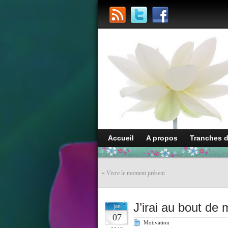
Accueil
A propos
Tranches 
«
Vivre le moment présent
J’irai au bout de
jan
07
Motivation