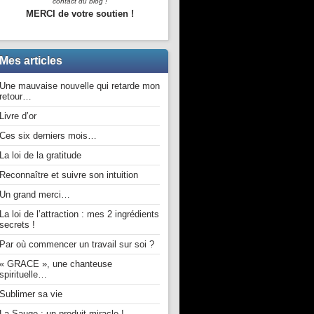
contact du blog !
MERCI de votre soutien !
Mes articles
Une mauvaise nouvelle qui retarde mon
retour…
Livre d’or
Ces six derniers mois…
La loi de la gratitude
Reconnaître et suivre son intuition
Un grand merci…
La loi de l’attraction : mes 2 ingrédients
secrets !
Par où commencer un travail sur soi ?
« GRACE », une chanteuse
spirituelle…
Sublimer sa vie
La Sauge : un produit miracle !