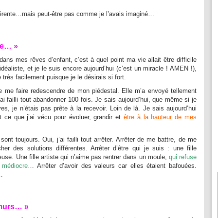
fférente…mais peut-être pas comme je l’avais imaginé…
te… »
ns mes rêves d’enfant, c’est à quel point ma vie allait être difficile
déaliste, et je le suis encore aujourd’hui (c’est un miracle ! AMEN !),
e très facilement puisque je le désirais si fort.
de me faire redescendre de mon piédestal. Elle m’a envoyé tellement
ai failli tout abandonner 100 fois. Je sais aujourd’hui, que même si je
es, je n’étais pas prête à la recevoir. Loin de là. Je sais aujourd’hui
t ce que j’ai vécu pour évoluer, grandir et
être à la hauteur de mes
 sont toujours. Oui, j’ai failli tout arrêter. Arrêter de me battre, de me
er des solutions différentes. Arrêter d’être qui je suis : une fille
veuse. Une fille artiste qui n’aime pas rentrer dans un moule,
qui refuse
t médiocre
… Arrêter d’avoir des valeurs car elles étaient bafouées.
i…
 murs… »