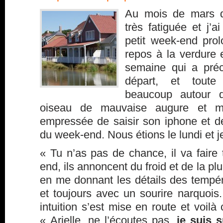
Au mois de mars de
très fatiguée et j’a
petit week-end pro
repos à la verdure 
semaine qui a préc
départ, et toute 
beaucoup autour 
oiseau de mauvaise augure et mal
empressée de saisir son iphone et 
du week-end. Nous étions le lundi et je
« Tu n’as pas de chance, il va faire
end, ils annoncent du froid et de la pl
en me donnant les détails des tempér
et toujours avec un sourire narquoi
intuition s’est mise en route et voilà
« Arielle, ne l’écoutes pas,
je suis s