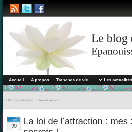
Le blog 
Epanouiss
Accueil
A propos
Tranches de vie…
Les actualité
«
Par où commencer un travail sur soi ?
La loi de l’attraction : mes
sept
09
secrets !