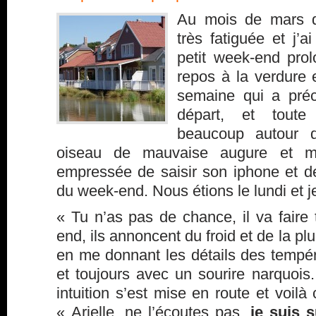
Au mois de mars de
très fatiguée et j’a
petit week-end pro
repos à la verdure 
semaine qui a préc
départ, et toute 
beaucoup autour 
oiseau de mauvaise augure et mal
empressée de saisir son iphone et 
du week-end. Nous étions le lundi et je
« Tu n’as pas de chance, il va faire
end, ils annoncent du froid et de la pl
en me donnant les détails des tempér
et toujours avec un sourire narquoi
intuition s’est mise en route et voilà
« Arielle, ne l’écoutes pas,
je suis s