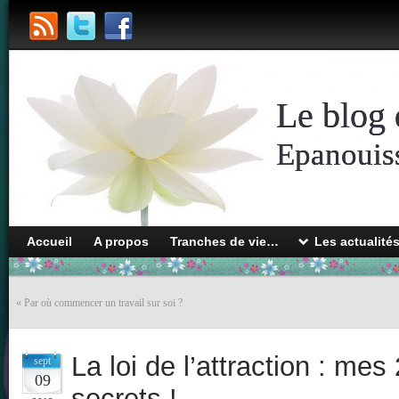
Le blog 
Epanouiss
Accueil
A propos
Tranches de vie…
Les actualité
«
Par où commencer un travail sur soi ?
La loi de l’attraction : mes
sept
09
secrets !