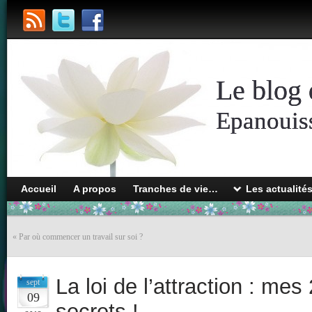
Le blog 
Epanouiss
Accueil
A propos
Tranches de vie…
Les actualité
«
Par où commencer un travail sur soi ?
La loi de l’attraction : mes
sept
09
secrets !