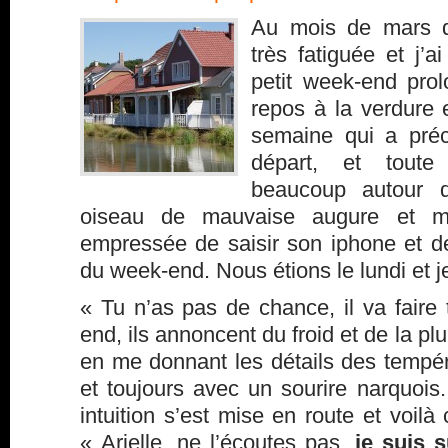
Au mois de mars de
très fatiguée et j’a
petit week-end pro
repos à la verdure 
semaine qui a préc
départ, et toute 
beaucoup autour 
oiseau de mauvaise augure et mal
empressée de saisir son iphone et 
du week-end. Nous étions le lundi et je
« Tu n’as pas de chance, il va faire
end, ils annoncent du froid et de la pl
en me donnant les détails des tempér
et toujours avec un sourire narquoi
intuition s’est mise en route et voilà
« Arielle, ne l’écoutes pas,
je suis s