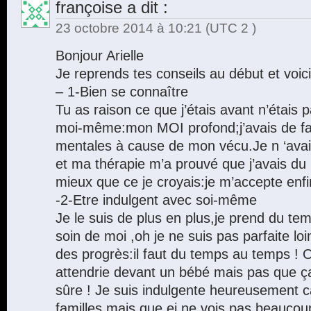
françoise
a dit :
23 octobre 2014 à 10:21
(UTC 2 )
Bonjour Arielle
Je reprends tes conseils au début et voi
– 1-Bien se connaître
Tu as raison ce que j’étais avant n’étais p
moi-même:mon MOI profond;j’avais de fa
mentales à cause de mon vécu.Je n ‘avai
et ma thérapie m’a prouvé que j’avais du p
mieux que ce je croyais:je m’accepte enfin
-2-Etre indulgent avec soi-même
Je le suis de plus en plus,je prend du te
soin de moi ,oh je ne suis pas parfaite loi
des progrès:il faut du temps au temps ! O
attendrie devant un bébé mais pas que ça
sûre ! Je suis indulgente heureusement c
familles mais que ej ne vois pas beaucoup