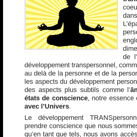
coeu
da
L’ép
pers
eng
dime
de l
développement transpersonnel, comme
au delà de la personne et de la person
les aspects du développement personn
des aspects plus subtils comme l’
â
états de conscience
, notre essence 
avec l’Univers
.
Le développement TRANSpersonn
prendre conscience que nous sommes d
qu’en tant que tels, nous avons accè