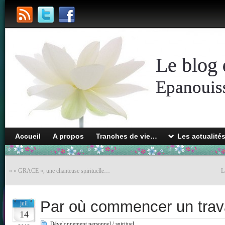
Le blog 
Epanouiss
Accueil
A propos
Tranches de vie…
Les actualité
«
« GRACE », une chanteuse spirituelle…
L
Par où commencer un trava
juil
14
Développement personnel / spirituel