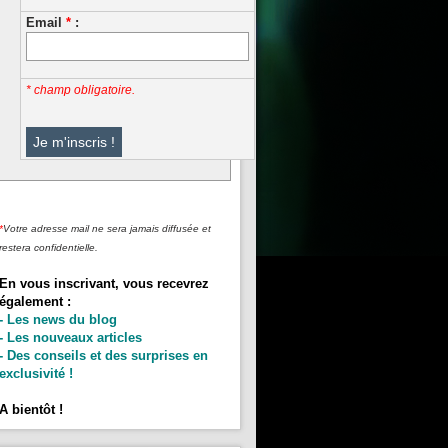
Email
*
:
* champ obligatoire.
*
Votre adresse mail ne sera jamais diffusée et
restera confidentielle.
En vous inscrivant, vous recevrez
également :
- Les news du blog
- Les nouveaux articles
- Des conseils et des surprises en
exclusivité !
A bientôt !