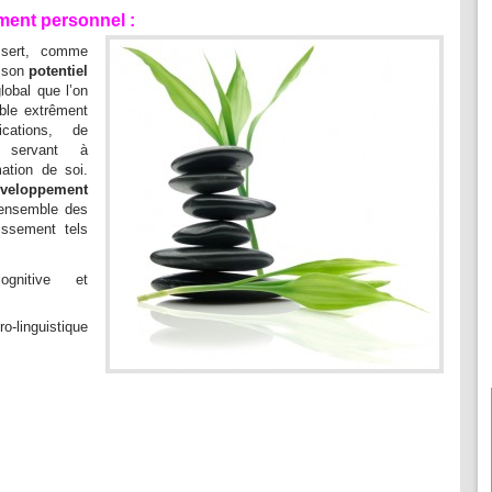
ment personnel :
 sert, comme
r son
potentiel
global que l’on
ble extrêment
cations, de
 servant à
mation de soi.
veloppement
’ensemble des
issement tels
gnitive et
-linguistique