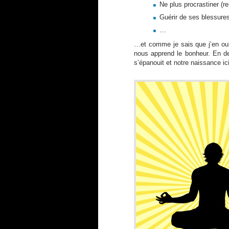
Ne plus procrastiner (r
Guérir de ses blessure
…
…et comme je sais que j’en oubl
nous apprend le bonheur. En de
s’épanouit et notre naissance ic