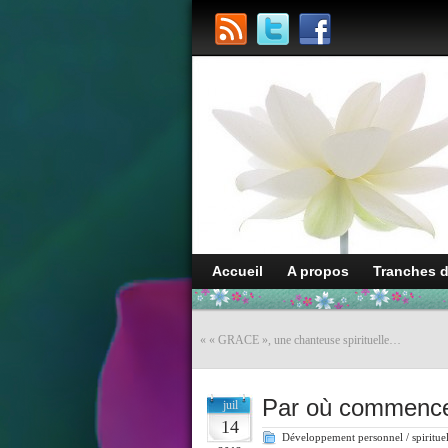
Accueil
A propos
Tranches 
«
« GRACE », une chanteuse spirituelle…
Par où commencer 
juil
14
Développement personnel / spiritue