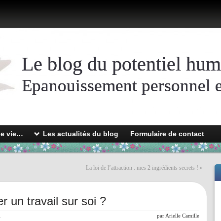
Le blog du potentiel hum
Epanouissement personnel et
de vie…
Les actualités du blog
Formulaire de contact
La loi de l’attraction : mes 2 ingrédients secrets !
»
un travail sur soi ?
l
par
Arielle Camille