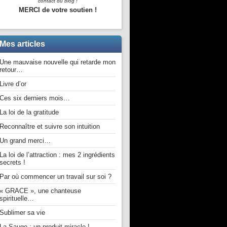
contact du blog !
MERCI de votre soutien !
Mes articles
Une mauvaise nouvelle qui retarde mon
retour…
Livre d’or
Ces six derniers mois…
La loi de la gratitude
Reconnaître et suivre son intuition
Un grand merci…
La loi de l’attraction : mes 2 ingrédients
secrets !
Par où commencer un travail sur soi ?
« GRACE », une chanteuse
spirituelle…
Sublimer sa vie
La Sauge : un produit miracle !