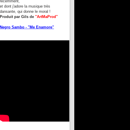
récemment,
et dont j'adore la musique très
dansante, qui donne le moral !
Produit par Gils de
"ArtMaProd"
Negro Sambo - "Me Enamore"