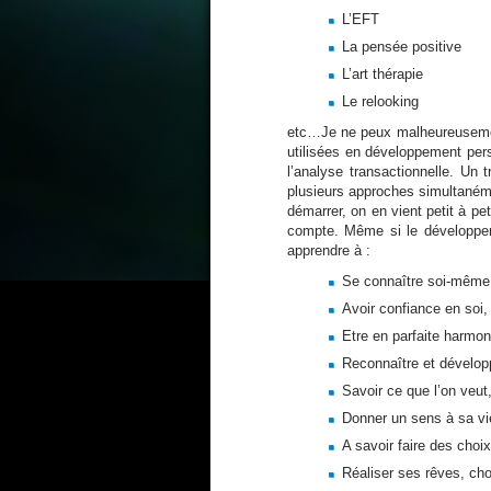
L’EFT
La pensée positive
L’art thérapie
Le relooking
etc…Je ne peux malheureusement
utilisées en développement per
l’analyse transactionnelle. Un 
plusieurs approches simultanéme
démarrer, on en vient petit à pet
compte. Même si le développeme
apprendre à :
Se connaître soi-même
Avoir confiance en soi,
Etre en parfaite harmoni
Reconnaître et dévelop
Savoir ce que l’on veut,
Donner un sens à sa vie
A savoir faire des choi
Réaliser ses rêves, cho