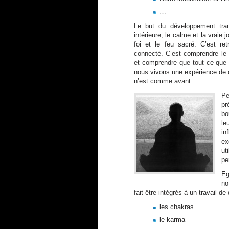
…
Le but du développement trans
intérieure, le calme et la vraie jo
foi et le feu sacré. C’est retr
connecté. C’est comprendre le
et comprendre que tout ce que 
nous vivons une expérience de 
n’est comme avant.
Pe
pr
bo
le
in
ex
ut
pe
Eg
no
fait être intégrés à un travail 
les chakras
le karma