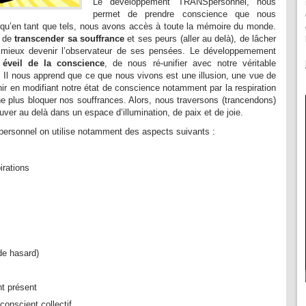
Le développement TRANSpersonnel, nous
permet de prendre conscience que nous
 qu’en tant que tels, nous avons accès à toute la mémoire du monde.
s de
transcender sa souffrance
et ses peurs (aller au delà), de lâcher
 mieux devenir l’observateur de ses pensées. Le développemement
n
éveil de la conscience
, de nous ré-unifier avec notre véritable
. Il nous apprend que ce que nous vivons est une illusion, une vue de
nir en modifiant notre état de conscience notamment par la respiration
ne plus bloquer nos souffrances. Alors, nous traversons (trancendons)
uver au delà dans un espace d’illumination, de paix et de joie.
rsonnel on utilise notamment des aspects suivants :
irations
 de hasard)
t présent
nconscient collectif