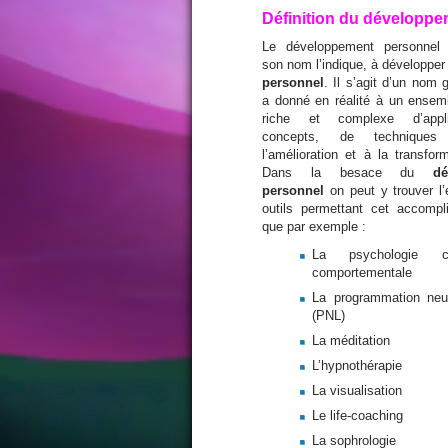
Définition du développe
Le développement personnel
son nom l’indique, à développe
personnel
. Il s’agit d’un nom 
a donné en réalité à un ensem
riche et complexe d’appli
concepts, de techniques
l’amélioration et à la transfor
Dans la besace du
dé
personnel
on peut y trouver l
outils permettant cet accompl
que par exemple :
La psychologie co
comportementale
La programmation neuro
(PNL)
La méditation
L’hypnothérapie
La visualisation
Le life-coaching
La sophrologie