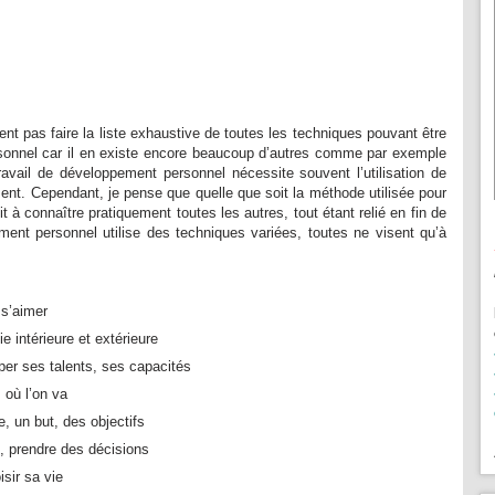
 pas faire la liste exhaustive de toutes les techniques pouvant être
sonnel car il en existe encore beaucoup d’autres comme par exemple
travail de développement personnel nécessite souvent l’utilisation de
nt. Cependant, je pense que quelle que soit la méthode utilisée pour
it à connaître pratiquement toutes les autres, tout étant relié en fin de
nt personnel utilise des techniques variées, toutes ne visent qu’à
 s’aimer
e intérieure et extérieure
per ses talents, ses capacités
 où l’on va
, un but, des objectifs
x, prendre des décisions
isir sa vie