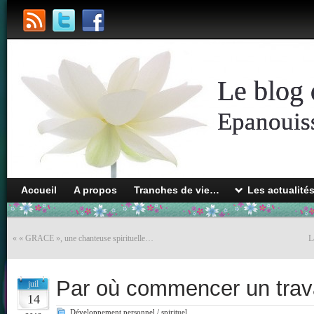
Le blog 
Epanouiss
Accueil
A propos
Tranches de vie…
Les actualité
«
« GRACE », une chanteuse spirituelle…
L
Par où commencer un trava
juil
14
Développement personnel / spirituel