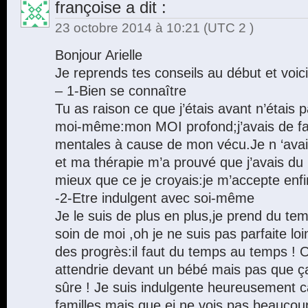
françoise
a dit :
23 octobre 2014 à 10:21
(UTC 2 )
Bonjour Arielle
Je reprends tes conseils au début et voi
– 1-Bien se connaître
Tu as raison ce que j’étais avant n’étais p
moi-même:mon MOI profond;j’avais de fa
mentales à cause de mon vécu.Je n ‘avai
et ma thérapie m’a prouvé que j’avais du p
mieux que ce je croyais:je m’accepte enfin
-2-Etre indulgent avec soi-même
Je le suis de plus en plus,je prend du te
soin de moi ,oh je ne suis pas parfaite loi
des progrès:il faut du temps au temps ! O
attendrie devant un bébé mais pas que ça
sûre ! Je suis indulgente heureusement c
familles mais que ej ne vois pas beaucoup