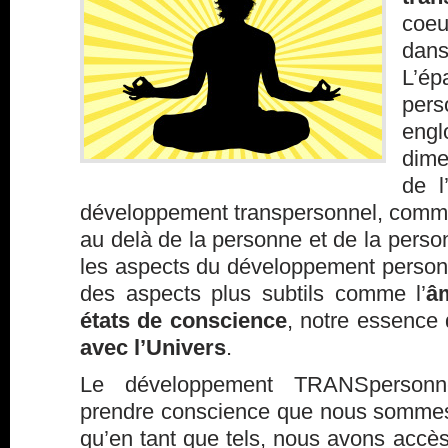
coeu
da
L’ép
pers
eng
dime
de l
développement transpersonnel, comme
au delà de la personne et de la person
les aspects du développement personn
des aspects plus subtils comme l’
â
états de conscience
, notre essence 
avec l’Univers
.
Le développement TRANSpersonn
prendre conscience que nous sommes d
qu’en tant que tels, nous avons accè