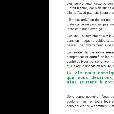
plus surprenante, cette person
C’était bizarre, car bien sûr cela
elle ne l’avait pas fait, j’aurais 
- Il m’est arrivé de désirer une
triste car je ne pouvais pas me 
triste et jalouse avec ça.
Ensuite, j’ai totalement oublié
dans un magasin, soldée à…..m
hésité… car bizarrement je ne l
En réalité,
la vie nous ense
comprendre et
contrôler les si
contrôler. Nous pensons avoir r
qu’il s’agit d’une vision réduite
La vie nous enseig
que nous désirons
plus amusant à obt
Donc bonne nouvelle : Nous po
voulons mais
en toute
légère
nous soucier du
« comment » ni