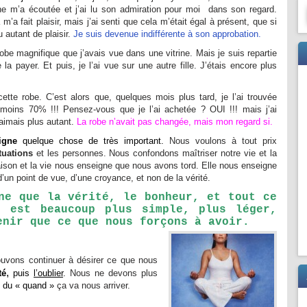
ne m’a écoutée et j’ai lu son admiration pour moi dans son regard.
 m’a fait plaisir, mais j’ai senti que cela m’était égal à présent, que si
eu autant de plaisir.
Je suis devenue
indifférente à son approbation.
 robe magnifique que j’avais vue dans une vitrine. Mais je suis repartie
la payer. Et puis, je l’ai vue sur une autre fille. J’étais encore plus
 cette robe. C’est alors que, quelques mois plus tard, je l’ai trouvée
oins 70% !!! Pensez-vous que je l’ai achetée ? OUI !!! mais j’ai
’aimais plus autant.
La robe n’avait pas changée, mais mon regard si.
igne
quelque chose de très important.
Nous voulons à tout prix
tuations
et les personnes. Nous confondons maîtriser notre vie et la
aison et la vie nous enseigne que nous avons tord. Elle nous enseigne
, d’un point de vue, d’une croyance, et non de la vérité.
ne que la vérité, le bonheur, et tout ce
, est beaucoup plus simple, plus léger,
enir que ce que nous forçons à avoir.
uvons continuer à désirer ce que nous
,
té
puis
l’oublier
.
Nous ne devons plus
 du « quand »
ça va nous arriver.