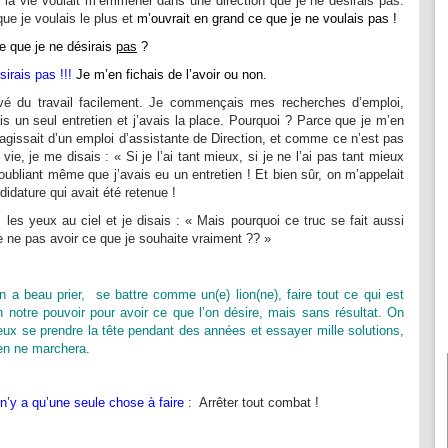
 la vie voulait m’emmener dans une direction que je ne désirais pas.
que je voulais le plus et
m’ouvrait en grand ce que je ne voulais pas !
e que je ne désirais
pas
?
sirais pas !!!
Je m’en fichais de l’avoir ou non.
ouvé du travail facilement. Je commençais mes recherches d’emploi,
is un seul entretien et j’avais la place. Pourquoi ? Parce que je m’en
 s’agissait d’un emploi d’assistante de Direction, et comme ce n’est pas
vie, je me disais : « Si je l’ai tant mieux, si je ne l’ai pas tant mieux
n oubliant même que j’avais eu un entretien ! Et bien sûr, on m’appelait
idature qui avait été retenue !
is les yeux au ciel et je disais : « Mais pourquoi ce truc se fait aussi
e ne pas avoir ce que je souhaite vraiment ?? »
n a beau prier, se battre comme un(e) lion(ne), faire tout ce qui est
n notre pouvoir pour avoir ce que l’on désire, mais sans résultat. On
eux se prendre la tête pendant des années et essayer mille solutions,
ien ne marchera.
l n’y a qu’une seule chose à faire
: Arrêter tout combat !