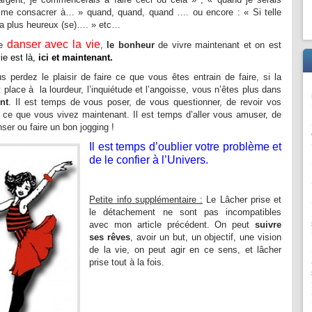
 me consacrer à… » quand, quand, quand …. ou encore : « Si telle
 /la plus heureux (se)…. » etc…
danser avec la vie
de
,
le bonheur
de vivre maintenant et on est
ie est là,
ici et maintenant.
s perdez le plaisir de faire ce que vous êtes entrain de faire, si la
 place à la lourdeur, l’inquiétude et l’angoisse, vous n’êtes plus dans
nt
. Il est temps de vous poser, de vous questionner, de revoir vos
r ce que vous vivez maintenant. Il est temps d’aller vous amuser, de
nser ou faire un bon jogging !
Il est temps d’oublier votre problème et
de le confier à l’Univers.
Petite info supplémentaire :
Le Lâcher prise et
le détachement ne sont pas incompatibles
avec mon article précédent. On peut
suivre
ses rêves
, avoir un but, un objectif, une vision
de la vie, on peut agir en ce sens, et lâcher
prise tout à la fois.