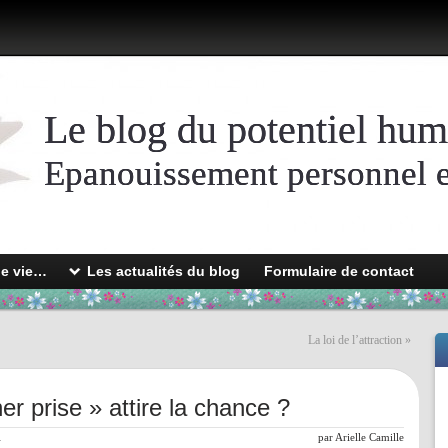
Le blog du potentiel hum
Epanouissement personnel et
de vie…
Les actualités du blog
Formulaire de contact
La loi de l’attraction
»
er prise » attire la chance ?
l
par
Arielle Camille