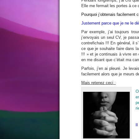
Pendant longtemps, j’ai cru que
Elle me fermait les portes à ce 
Pourquoi j’obtenais facilement c
Justement parce que je ne le dé
Par exemple, j’ai toujours tr
j’envoyais un seul CV, je passa
contrefichais !!! En général, il
ce que je souhaite faire dans la 
!!! » et je continuais à vivre e
en me disant que c’était ma cand
Parfois, j’en ai pleuré. Je leva
facilement alors que je meurs d
Mais retenez ceci :
O
e
p
r
I