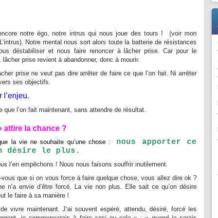
encore notre égo, notre intrus qui nous joue des tours ! (voir mon
L’intrus
). Notre mental nous sort alors toute la batterie de résistances
ous déstabiliser et nous faire renoncer à lâcher prise. Car pour le
 lâcher prise revient à abandonner, donc à mourir.
cher prise ne veut pas dire arrêter de faire ce que l’on fait. Ni arrêter
 vers ses objectifs.
r l’enjeu.
ce que l’on fait maintenant, sans attendre de résultat.
 attire la chance ?
nous apporter ce
ue la vie ne souhaite qu’une chose :
n désire le plus.
us l’en empêchons ! Nous nous faisons souffrir inutilement.
vous que si on vous force à faire quelque chose, vous allez dire ok ?
e n’a envie d’être forcé. La vie non plus. Elle sait ce qu’on désire
ut le faire à sa manière !
de vivre maintenant. J’ai souvent espéré, attendu, désiré, forcé les
argent, je commencerais à faire ceci ou cela » ; « quand je serais