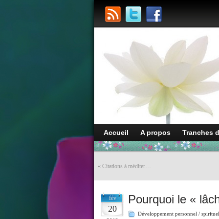
Accueil
A propos
Tranches 
«
Citations à méditer…
Pourquoi le « lâch
fév
20
Développement personnel / spiritue