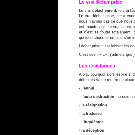
Le vrai lâcher prise
Le vrai
détachement,
le vrai
lâ
Le vrai lâcher prise, c’est co
nous n’avons pas ce que nous dés
est maintenant. Le vrai lâcher p
et c’est se foutre totalement d
quelque chose et ne plus s’en in
Lâcher prise c’est laisser les 
C’est dire : « Ok, j’admets que j
Les résistances
Alors, pourquoi alors est-ce si 
défenses va se mettre en place 
-
l’ennui
-
l’auto destruction
: je suis nu
-
la résignation
-
la tristesse
-
l’inquiétude
-
la déception