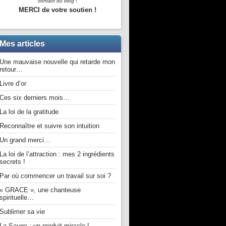
contact du blog !
MERCI de votre soutien !
Mes articles
Une mauvaise nouvelle qui retarde mon
retour…
Livre d’or
Ces six derniers mois…
La loi de la gratitude
Reconnaître et suivre son intuition
Un grand merci…
La loi de l’attraction : mes 2 ingrédients
secrets !
Par où commencer un travail sur soi ?
« GRACE », une chanteuse
spirituelle…
Sublimer sa vie
La Sauge : un produit miracle !