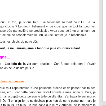
lu si fort, plus que tout. J’ai tellement souffert pour lui. Je l’ai
i cloche ? Le mot « Tellement ». Je crois que j’ai tout fait pour lui,
se très particulière se produisait : Avez-vous déjà vu un aimant qui
ce qui se passait avec lui. Au lieu de l’attirer, je le repoussais.
tous les objets de notre désir…
ut, je ne l’aurais jamais tant que je le voudrais autant.
eigne…
es :
Les lois de la vie
sont cruelles ! Car, à quoi cela sert-il d’avoir
nd on ne le désire plus ?
 bien comprendre
:
s que tout l’approbation d’une personne proche et de passer par toutes
stesse, etc …car cette personne restait sourde à mes signaux. Puis, je
it, j’ai accepté cette personne telle qu’elle était, j’ai travaillé sur moi et
i.
De fil en aiguille, je ne désirais plus rien de cette personne, mais je
is toujours.
Et puis, un jour, sans que je m’y attende, de la manière la