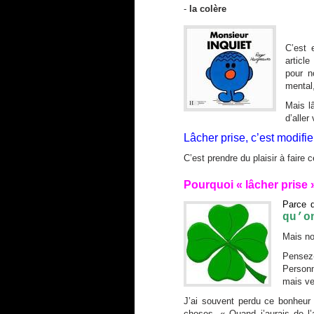
-
la colère
C’est 
article
pour n
mental,
Mais lâ
d’aller
Lâcher prise, c’est modifie
C’est prendre du plaisir à faire 
Pourquoi « lâcher prise »
Parce q
qu’o
Mais no
Pensez-
Personn
mais ve
J’ai souvent perdu ce bonheur 
choses. « Quand j’aurais de l’