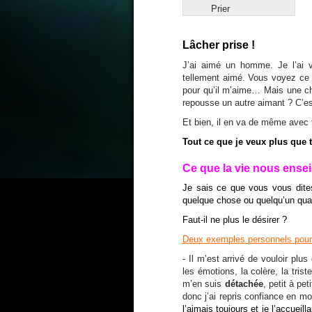
Prier
Lâcher prise !
J’ai aimé un homme. Je l’ai vou
tellement aimé. Vous voyez ce qu
pour qu’il m’aime… Mais une cho
repousse un autre aimant ? C’est 
Et bien, il en va de même avec 
Tout ce que je veux plus que to
Ce que la vie nous ens
Je sais ce que vous vous dit
quelque chose ou quelqu’un qua
Faut-il ne plus le désirer ?
Deux exemples personnels pour
- Il m’est arrivé de vouloir plu
les émotions, la colère, la tri
m’en suis
détachée
, petit à pet
donc j’ai repris confiance en mo
l’aimais toujours et je l’accueilla