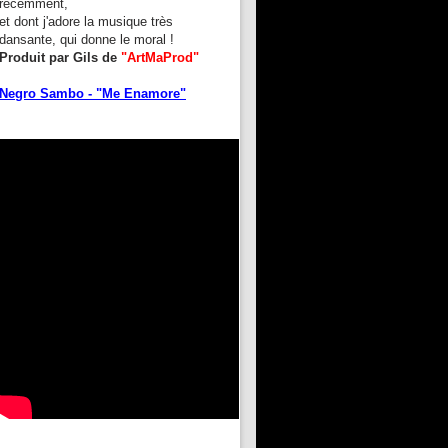
récemment,
et dont j'adore la musique très
dansante, qui donne le moral !
Produit par Gils de
"ArtMaProd"
Negro Sambo - "Me Enamore"