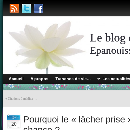
Le blog 
Epanouiss
Accueil
A propos
Tranches de vie…
Les actualité
«
Citations à méditer…
Pourquoi le « lâcher prise »
fév
20
chance ?