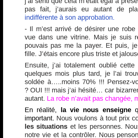
j’ai senti que cela m’était égal à présen
pas fait, j’aurais eu autant de pla
indifférente à son approbation.
- Il m’est arrivé de désirer une robe
vue dans une vitrine. Mais je suis re
pouvais pas me la payer. Et puis, je
fille. J’étais encore plus triste et jalou
Ensuite, j’ai totalement oublié cette
quelques mois plus tard, je l’ai tr
soldée à…..moins 70% !!! Pensez-vo
? OUI !!! mais j’ai hésité… car bizarre
autant.
La robe n’avait pas changée, 
En réalité,
la vie nous enseigne
q
important.
Nous voulons à tout prix 
les situations
et les personnes. Nou
notre vie et la contrôler. Nous penson