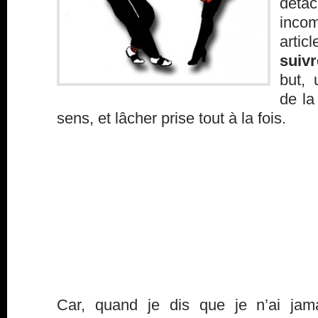
déta
inco
artic
suiv
but, 
de la
sens, et lâcher prise tout à la fois.
Car, quand je dis que je n’ai jama