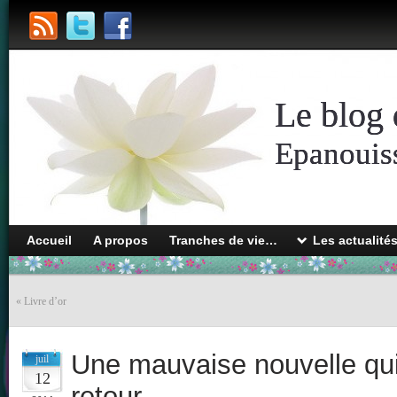
Le blog 
Epanouiss
Accueil
A propos
Tranches de vie…
Les actualité
«
Livre d’or
Une mauvaise nouvelle qu
juil
12
retour…