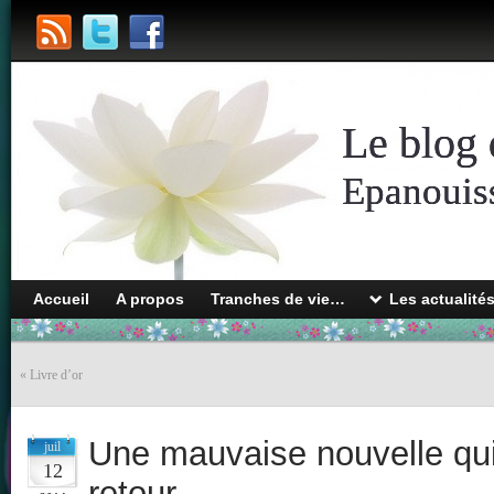
Le blog 
Epanouiss
Accueil
A propos
Tranches de vie…
Les actualité
«
Livre d’or
Une mauvaise nouvelle qu
juil
12
retour…