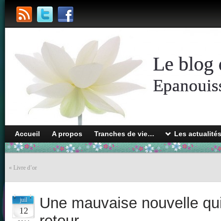
Le blog 
Epanouiss
Accueil
A propos
Tranches de vie…
Les actualité
«
Livre d’or
Une mauvaise nouvelle qu
juil
12
retour…