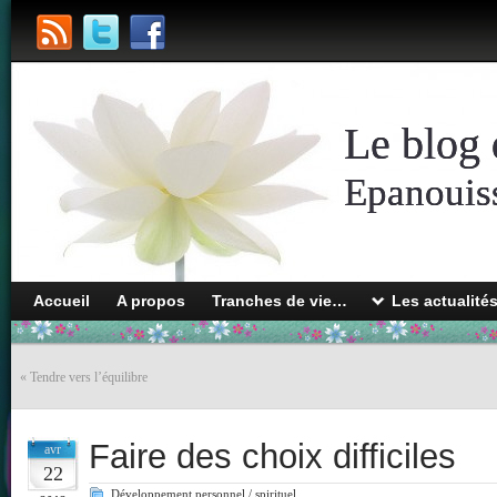
Le blog 
Epanouiss
Accueil
A propos
Tranches de vie…
Les actualité
«
Tendre vers l’équilibre
Faire des choix difficiles
avr
22
Développement personnel / spirituel