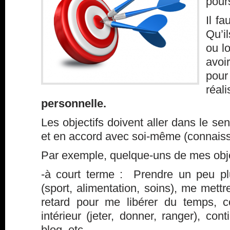
pours
Il fa
Qu’il
ou l
avoi
pou
réal
personnelle.
Les objectifs doivent aller dans le se
et en accord avec soi-même (connaiss
Par exemple, quelque-uns de mes objec
-à court terme : Prendre un peu p
(sport, alimentation, soins), me mett
retard pour me libérer du temps, c
intérieur (jeter, donner, ranger), co
blog, etc…