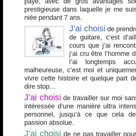
payé, avec de gros avantages so
prestigieuse dans laquelle je me sui
niée pendant 7 ans.
J’ai
choisi
de prendre
de guitare, c’est d’a
cours que j’ai rencon
j’ai cru être l’homme
l’ai longtemps a
malheureuse, c’est moi et uniquemen
vivre cette histoire et quelque part d
dire stop…
J’ai choisi
de travailler sur moi san
intéressée d’une manière ultra inte
personnel, jusqu’à ce que cela d
passion absolue.
J’ai choisi
de ne pas travailler pou