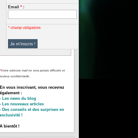
Email
*
:
* champ obligatoire.
*
Votre adresse mail ne sera jamais diffusée et
restera confidentielle.
En vous inscrivant, vous recevrez
également :
- Les news du blog
- Les nouveaux articles
- Des conseils et des surprises en
exclusivité !
A bientôt !