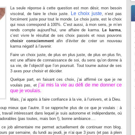
La seule réponse à cette question est mon désir, mon besoin
Le choix juste
viscéral, de faire le choix juste.
, n’est pas
forcément juste pour tout le monde. Le choix juste, est le choix
qui nous correspond à 100%. C’est aussi, à mon sens, je m’en
rends compte aujourd’hui, une affaire de karma.
Le karma
,
c’est vivre le résultat de ses choix passés et nous pouvons
choisir consciemment
afin d’éviter de créer un nouveau
karma négatif à l’avenir.
Faire un choix juste, de plus en plus juste, de plus en plus fin,
est une affaire de connaissance de soi, du sens qu’on donne à
sa vie, de l’objectif que l’on poursuit. Tout tourne autour de ses
3 axes pour choisir et décider.
Quelque part, en faisant ces choix, j’ai affirmé ce que je ne
j’ai mis la vie au défi de me donner
ce
voulais pas, et
que je voulais.
Mais, j’ai appris à faire confiance à la vie, à l’univers, et à Dieu.
oup mieux que l’autre. Il se rapproche plus de ce que je voulais : à
, travail intéressant dans lequel je suis autonome et indépendante, où
 adorables (pas toutes, mais bon !), bonne ambiance….
e ce job alimentaire me permet actuellement de continuer mon blog.
rs par semaine, du lundi au jeudi, je n’ai que 3 jours (et pas à plein