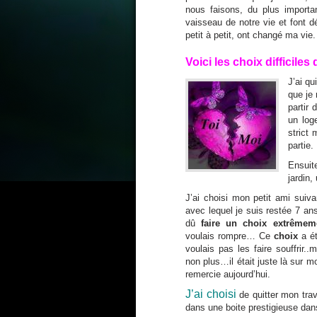
nous faisons, du plus importa
vaisseau de notre vie et font d
petit à petit, ont changé ma vie.
Voici les choix difficiles q
J’ai qu
que je 
partir 
un log
strict
partie.
Ensuit
jardin,
J’ai choisi mon petit ami suiv
avec lequel je suis restée 7 an
dû
faire un choix extrêmemen
voulais rompre… Ce
choix
a ét
voulais pas les faire souffrir..
non plus…il était juste là sur 
remercie aujourd’hui.
J’ai choisi
de quitter mon trav
dans une boite prestigieuse dans