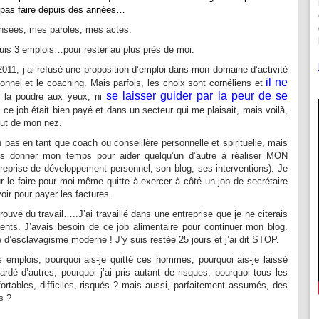
nt pas faire depuis des années…
ensées, mes paroles, mes actes.
, puis 3 emplois…pour rester au plus près de moi.
11, j’ai refusé une proposition d’emploi dans mon domaine d’activité
il ne
onnel et le coaching. Mais parfois, les choix sont cornéliens et
se laisser guider par la peur de se
e la poudre aux yeux, ni
, ce job était bien payé et dans un secteur qui me plaisait, mais voilà,
bout de mon nez.
on pas en tant que coach ou conseillère personnelle et spirituelle, mais
lais donner mon temps pour aider quelqu’un d’autre à réaliser MON
reprise de développement personnel, son blog, ses interventions). Je
ur le faire pour moi-même quitte à exercer à côté un job de secrétaire
oir pour payer les factures.
rouvé du travail…..J’ai travaillé dans une entreprise que je ne citerais
ients. J’avais besoin de ce job alimentaire pour continuer mon blog.
 d’esclavagisme moderne ! J’y suis restée 25 jours et j’ai dit STOP.
s emplois, pourquoi ais-je quitté ces hommes, pourquoi ais-je laissé
rdé d’autres, pourquoi j’ai pris autant de risques, pourquoi tous les
nfortables, difficiles, risqués ? mais aussi, parfaitement assumés, des
s ?