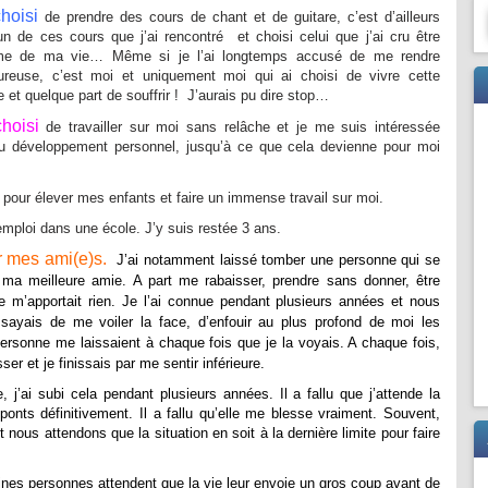
hoisi
de prendre des cours de chant et de guitare, c’est d’ailleurs
n de ces cours que j’ai rencontré et choisi celui que j’ai cru être
me de ma vie… Même si je l’ai longtemps accusé de me rendre
ureuse, c’est moi et uniquement moi qui ai choisi de vivre cette
re et quelque part de souffrir ! J’aurais pu dire stop…
choisi
de travailler sur moi sans relâche et je me suis intéressée
 au développement personnel, jusqu’à ce que cela devienne pour moi
r pour élever mes enfants et faire un immense travail sur moi.
emploi dans une école. J’y suis restée 3 ans.
r mes ami(e)s.
J’ai notamment laissé tomber une personne qui se
 ma meilleure amie. A part me rabaisser, prendre sans donner, être
 ne m’apportait rien. Je l’ai connue pendant plusieurs années et nous
ssayais de me voiler la face, d’enfouir au plus profond de moi les
ersonne me laissaient à chaque fois que je la voyais. A chaque fois,
ser et je finissais par me sentir inférieure.
e, j’ai subi cela pendant plusieurs années. Il a fallu que j’attende la
 ponts définitivement. Il a fallu qu’elle me blesse vraiment. Souvent,
nous attendons que la situation en soit à la dernière limite pour faire
aines personnes attendent que la vie leur envoie un gros coup avant de