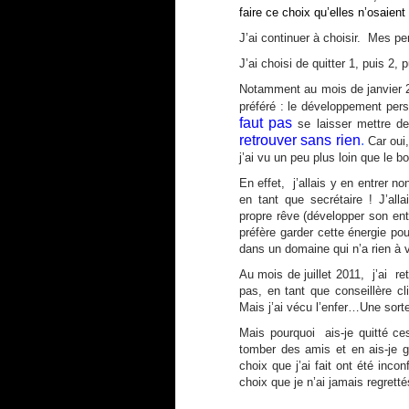
faire ce choix qu’elles n’osaie
J’ai continuer à choisir. Mes p
J’ai choisi de quitter 1, puis 2
Notamment au mois de janvier 20
préféré : le développement pers
faut pas
se laisser mettre d
retrouver sans rien
.
Car oui
j’ai vu un peu plus loin que le 
En effet, j’allais y en entrer n
en tant que secrétaire ! J’al
propre rêve (développer son ent
préfère garder cette énergie po
dans un domaine qui n’a rien à v
Au mois de juillet 2011, j’ai ret
pas, en tant que conseillère cl
Mais j’ai vécu l’enfer…Une sorte
Mais pourquoi ais-je quitté ce
tomber des amis et en ais-je ga
choix que j’ai fait ont été inco
choix que je n’ai jamais regretté