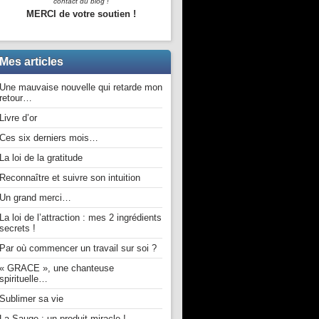
contact du blog !
MERCI de votre soutien !
Mes articles
Une mauvaise nouvelle qui retarde mon
retour…
Livre d’or
Ces six derniers mois…
La loi de la gratitude
Reconnaître et suivre son intuition
Un grand merci…
La loi de l’attraction : mes 2 ingrédients
secrets !
Par où commencer un travail sur soi ?
« GRACE », une chanteuse
spirituelle…
Sublimer sa vie
La Sauge : un produit miracle !