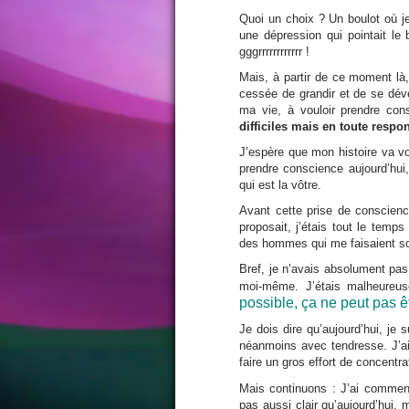
Quoi un choix ? Un boulot où je
une dépression qui pointait le
gggrrrrrrrrrrrr !
Mais, à partir de ce moment là, 
cessée de grandir et de se dév
ma vie, à vouloir prendre co
difficiles mais en toute respon
J’espère que mon histoire va vo
prendre conscience aujourd’hui,
qui est la vôtre.
Avant cette prise de conscienc
proposait, j’étais tout le temps 
des hommes qui me faisaient sou
Bref, je n’avais absolument pa
moi-même. J’étais malheureus
possible, ça ne peut pas êt
Je dois dire qu’aujourd’hui, je
néanmoins avec tendresse. J’ai 
faire un gros effort de concent
Mais continuons : J’ai commen
pas aussi clair qu’aujourd’hui,