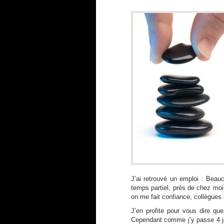
J’ai retrouvé un emploi : Beauc
temps partiel, près de chez moi
on me fait confiance, collègues
J’en profite pour vous dire qu
Cependant comme j’y passe 4 jou