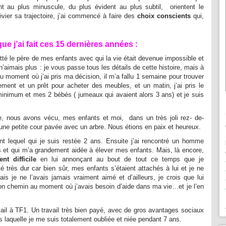
nt au plus minuscule, du plus évident au plus subtil, orientent le
évier sa trajectoire, j’ai commencé à faire des
choix conscients
qui,
ue j’ai fait
ces 15 dernières années :
itté le père de mes enfants avec qui la vie était devenue impossible et
n’aimais plus : je vous passe tous les détails de cette histoire, mais à
du moment où j’ai pris ma décision, il m’a fallu 1 semaine pour trouver
ement et un prêt pour acheter des meubles, et un matin, j’ai pris le
 minimum et mes 2 bébés ( jumeaux qui avaient alors 3 ans) et je suis
e, nous avons vécu, mes enfants et moi, dans un très joli rez- de-
 une petite cour pavée avec un arbre. Nous étions en paix et heureux.
ant lequel qui je suis restée 2 ans. Ensuite j’ai rencontré un homme
s et qui m’a grandement aidée à élever mes enfants. Mais, là encore,
t difficile
en lui annonçant au bout de tout ce temps que je
é très dur car bien sûr, mes enfants s’étaient attachés à lui et je ne
mais je ne l’avais jamais vraiment aimé et d’ailleurs, je crois que lui
mon chemin au moment où j’avais besoin d’aide dans ma vie…et je l’en
ail à TF1. Un travail très bien payé, avec de gros avantages sociaux
 laquelle je me suis totalement oubliée et niée pendant 7 ans.