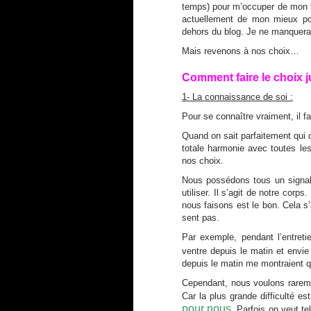
temps) pour m’occuper de mon bl
actuellement de mon mieux pou
dehors du blog. J
e ne manquerai
Mais revenons à nos choix…
Comment faire le choix j
1- La connaissance de soi :
Pour se connaître vraiment, il fa
Quand on sait parfaitement qui o
totale harmonie avec toutes l
nos choix.
Nous possédons tous un signal
utiliser. Il s’agit de notre cor
nous faisons est le bon. Cela s
sent pas.
Par exemple, pendant l’entreti
ventre depuis le matin et envie 
depuis le matin me montraient q
Cependant, nous voulons rareme
Car la plus grande difficulté e
pour nous.
Parfois on veut te