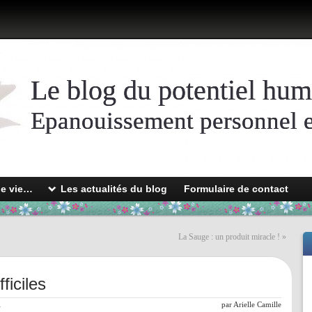
Le blog du potentiel hum
Epanouissement personnel et
de vie…
Les actualités du blog
Formulaire de contact
La Sauge : un produit miracle !
»
ficiles
l
par
Arielle Camille