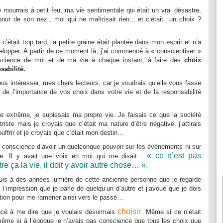
 mourrais à petit feu, ma vie sentimentale qui était un vrai désastre,
 bout de son nez., moi qui ne maîtrisait rien….et c’était un choix ?
c’était trop tard, la petite graine était plantée dans mon esprit et n’a
elopper. A partir de ce moment là, j’ai commencé à « conscientiser »
nscience de moi et de ma vie à chaque instant, à faire des
choix
sabilité.
us intéresser, mes chers lecteurs, car je voudrais qu’elle vous fasse
 de l’importance de vos choix dans votre vie et de la responsabilité
e extrême, je subissais ma propre vie. Je faisais ce que la société
triste mais je croyais que c’était ma nature d’être négative, j’attirais
ffrir et je croyais que c’était mon destin…
s conscience d’avoir un quelconque pouvoir sur les évènements ni sur
« ce n’est pas
e. Il y avait une voix en moi qui me disait :
re ça la vie, il doit y avoir autre chose… ».
 suis à des années lumière de cette ancienne personne que je regarde
l’impression que je parle de quelqu’un d’autre et j’avoue que je dois
ration pour me ramener ainsi vers le passé…
choisir
cé à me dire que je voulais désormais
. Même si ce n’était
 même si à l’époque je n’avais pas conscience que tous les choix que