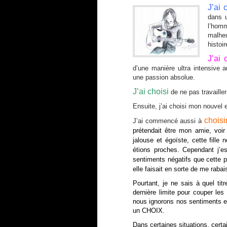
J’ai
c
dans u
l’hom
malhe
histoi
J’ai 
d’une manière ultra intensive
une passion absolue.
J’ai choisi
de ne pas travaille
Ensuite, j’ai choisi mon nouvel 
choisi
J’ai commencé aussi à
prétendait être mon amie, voir
jalouse et égoïste, cette fille
étions proches. Cependant j’e
sentiments négatifs que cette p
elle faisait en sorte de me rabais
Pourtant, je ne sais à quel titr
dernière limite pour couper les
nous ignorons nos sentiments et 
un CHOIX.
Dans certaines situations, cert