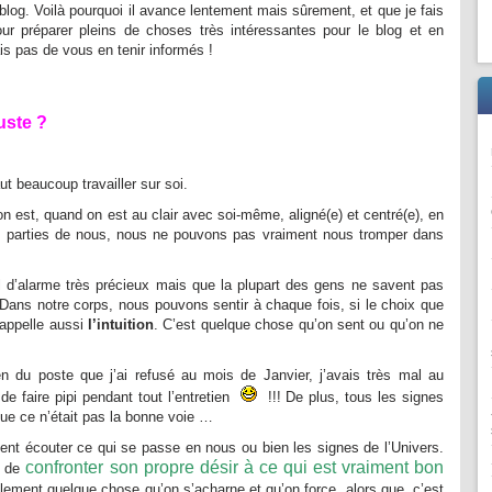
og. Voilà pourquoi il avance lentement mais sûrement, et que je fais
r préparer pleins de choses très intéressantes pour le blog et en
s pas de vous en tenir informés !
uste ?
ut beaucoup travailler sur soi.
n est, quand on est au clair avec soi-même, aligné(e) et centré(e), en
es parties de nous, nous ne pouvons pas vraiment nous tromper dans
 d’alarme très précieux mais que la plupart des gens ne savent pas
ps. Dans notre corps, nous pouvons sentir à chaque fois, si le choix que
’appelle aussi
l’intuition
. C’est quelque chose qu’on sent ou qu’on ne
en du poste que j’ai refusé au mois de Janvier, j’avais très mal au
de faire pipi pendant tout l’entretien
!!! De plus, tous les signes
ue ce n’était pas la bonne voie …
nt écouter ce qui se passe en nous ou bien les signes de l’Univers.
confronter son propre désir à ce qui est vraiment bon
st de
llement quelque chose qu’on s’acharne et qu’on force, alors que, c’est