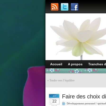
Accueil
A propos
Tranches 
«
Tendre vers l’équilibre
Faire des choix dif
avr
22
Développement personnel / spiritue