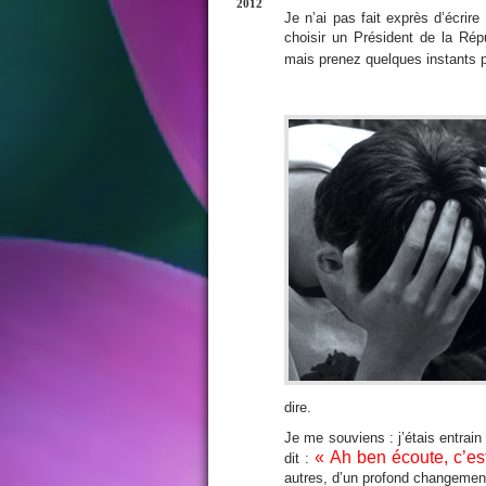
2012
Je n’ai pas fait exprès d’écrire 
choisir un Président de la Répu
mais prenez quelques instants po
dire.
Je me souviens : j’étais entrai
« Ah ben écoute, c’est
dit :
autres, d’un profond changement 