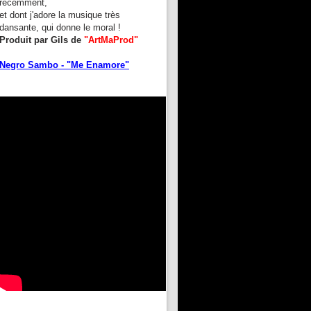
récemment,
et dont j'adore la musique très
dansante, qui donne le moral !
Produit par Gils de
"ArtMaProd"
Negro Sambo - "Me Enamore"