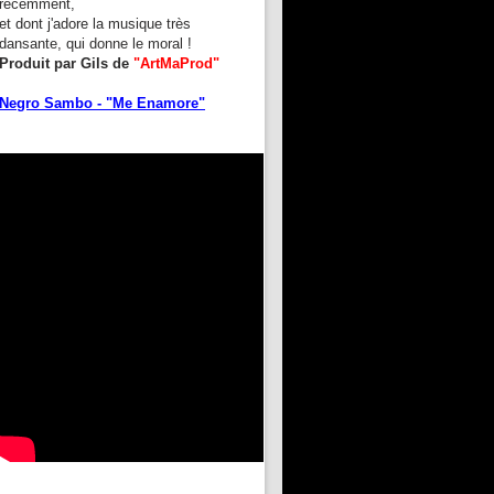
récemment,
et dont j'adore la musique très
dansante, qui donne le moral !
Produit par Gils de
"ArtMaProd"
Negro Sambo - "Me Enamore"