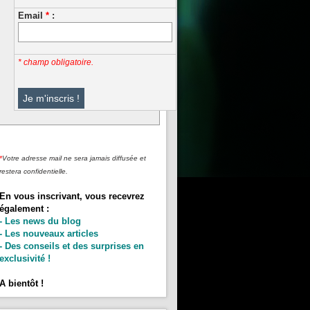
Email
*
:
* champ obligatoire.
*
Votre adresse mail ne sera jamais diffusée et
restera confidentielle.
En vous inscrivant, vous recevrez
également :
- Les news du blog
- Les nouveaux articles
- Des conseils et des surprises en
exclusivité !
A bientôt !