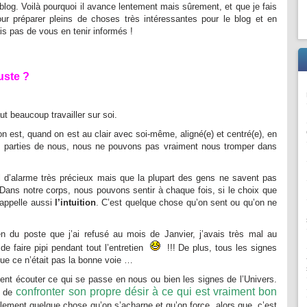
og. Voilà pourquoi il avance lentement mais sûrement, et que je fais
r préparer pleins de choses très intéressantes pour le blog et en
s pas de vous en tenir informés !
uste ?
ut beaucoup travailler sur soi.
n est, quand on est au clair avec soi-même, aligné(e) et centré(e), en
es parties de nous, nous ne pouvons pas vraiment nous tromper dans
 d’alarme très précieux mais que la plupart des gens ne savent pas
ps. Dans notre corps, nous pouvons sentir à chaque fois, si le choix que
’appelle aussi
l’intuition
. C’est quelque chose qu’on sent ou qu’on ne
en du poste que j’ai refusé au mois de Janvier, j’avais très mal au
de faire pipi pendant tout l’entretien
!!! De plus, tous les signes
ue ce n’était pas la bonne voie …
nt écouter ce qui se passe en nous ou bien les signes de l’Univers.
confronter son propre désir à ce qui est vraiment bon
st de
llement quelque chose qu’on s’acharne et qu’on force, alors que, c’est