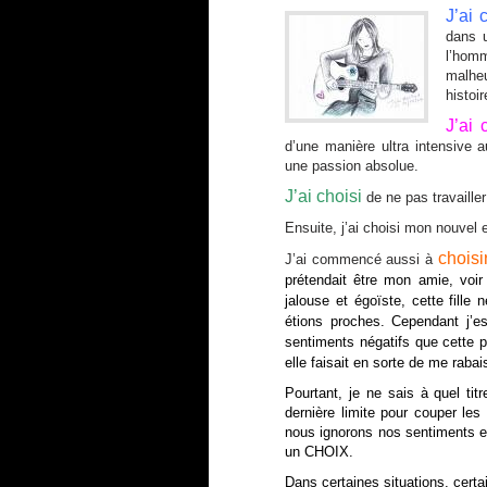
J’ai
c
dans u
l’hom
malhe
histoi
J’ai 
d’une manière ultra intensive
une passion absolue.
J’ai choisi
de ne pas travaille
Ensuite, j’ai choisi mon nouvel 
choisi
J’ai commencé aussi à
prétendait être mon amie, voir
jalouse et égoïste, cette fille
étions proches. Cependant j’e
sentiments négatifs que cette p
elle faisait en sorte de me rabais
Pourtant, je ne sais à quel titr
dernière limite pour couper les
nous ignorons nos sentiments et 
un CHOIX.
Dans certaines situations, cert