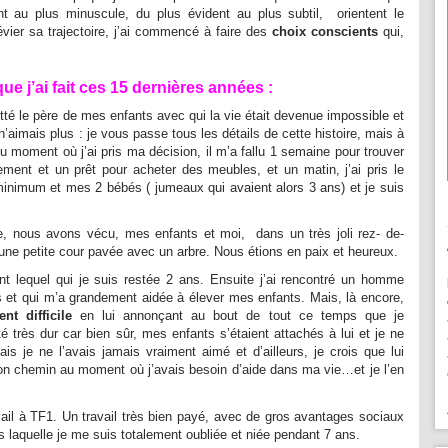
nt au plus minuscule, du plus évident au plus subtil, orientent le
évier sa trajectoire, j’ai commencé à faire des
choix conscients
qui,
ue j’ai fait
ces 15 dernières années :
itté le père de mes enfants avec qui la vie était devenue impossible et
n’aimais plus : je vous passe tous les détails de cette histoire, mais à
du moment où j’ai pris ma décision, il m’a fallu 1 semaine pour trouver
ement et un prêt pour acheter des meubles, et un matin, j’ai pris le
 minimum et mes 2 bébés ( jumeaux qui avaient alors 3 ans) et je suis
e, nous avons vécu, mes enfants et moi, dans un très joli rez- de-
 une petite cour pavée avec un arbre. Nous étions en paix et heureux.
ant lequel qui je suis restée 2 ans. Ensuite j’ai rencontré un homme
s et qui m’a grandement aidée à élever mes enfants. Mais, là encore,
t difficile
en lui annonçant au bout de tout ce temps que je
é très dur car bien sûr, mes enfants s’étaient attachés à lui et je ne
mais je ne l’avais jamais vraiment aimé et d’ailleurs, je crois que lui
mon chemin au moment où j’avais besoin d’aide dans ma vie…et je l’en
ail à TF1. Un travail très bien payé, avec de gros avantages sociaux
 laquelle je me suis totalement oubliée et niée pendant 7 ans.