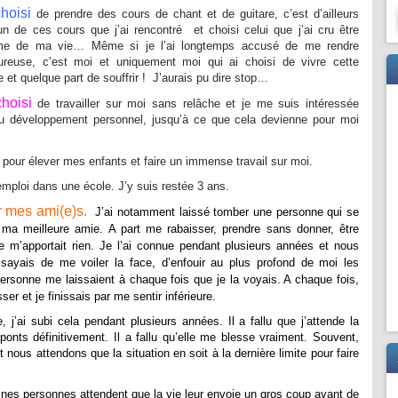
hoisi
de prendre des cours de chant et de guitare, c’est d’ailleurs
n de ces cours que j’ai rencontré et choisi celui que j’ai cru être
me de ma vie… Même si je l’ai longtemps accusé de me rendre
ureuse, c’est moi et uniquement moi qui ai choisi de vivre cette
re et quelque part de souffrir ! J’aurais pu dire stop…
choisi
de travailler sur moi sans relâche et je me suis intéressée
 au développement personnel, jusqu’à ce que cela devienne pour moi
r pour élever mes enfants et faire un immense travail sur moi.
emploi dans une école. J’y suis restée 3 ans.
r mes ami(e)s.
J’ai notamment laissé tomber une personne qui se
 ma meilleure amie. A part me rabaisser, prendre sans donner, être
 ne m’apportait rien. Je l’ai connue pendant plusieurs années et nous
ssayais de me voiler la face, d’enfouir au plus profond de moi les
ersonne me laissaient à chaque fois que je la voyais. A chaque fois,
ser et je finissais par me sentir inférieure.
e, j’ai subi cela pendant plusieurs années. Il a fallu que j’attende la
 ponts définitivement. Il a fallu qu’elle me blesse vraiment. Souvent,
nous attendons que la situation en soit à la dernière limite pour faire
aines personnes attendent que la vie leur envoie un gros coup avant de