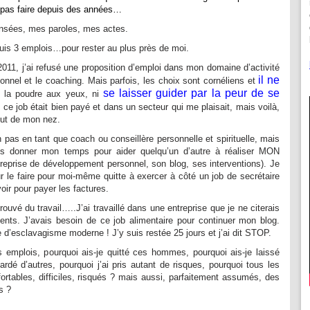
nt pas faire depuis des années…
ensées, mes paroles, mes actes.
, puis 3 emplois…pour rester au plus près de moi.
11, j’ai refusé une proposition d’emploi dans mon domaine d’activité
il ne
onnel et le coaching. Mais parfois, les choix sont cornéliens et
se laisser guider par la peur de se
e la poudre aux yeux, ni
, ce job était bien payé et dans un secteur qui me plaisait, mais voilà,
bout de mon nez.
on pas en tant que coach ou conseillère personnelle et spirituelle, mais
lais donner mon temps pour aider quelqu’un d’autre à réaliser MON
reprise de développement personnel, son blog, ses interventions). Je
ur le faire pour moi-même quitte à exercer à côté un job de secrétaire
oir pour payer les factures.
rouvé du travail…..J’ai travaillé dans une entreprise que je ne citerais
ients. J’avais besoin de ce job alimentaire pour continuer mon blog.
 d’esclavagisme moderne ! J’y suis restée 25 jours et j’ai dit STOP.
s emplois, pourquoi ais-je quitté ces hommes, pourquoi ais-je laissé
rdé d’autres, pourquoi j’ai pris autant de risques, pourquoi tous les
nfortables, difficiles, risqués ? mais aussi, parfaitement assumés, des
s ?