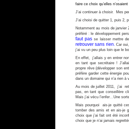
faire ce choix qu’elles n’osaie
J’ai continuer à choisir. Mes p
J’ai choisi de quitter 1, puis 2
Notamment au mois de janvier 20
préféré : le développement pers
faut pas
se laisser mettre d
retrouver sans rien
.
Car oui
j’ai vu un peu plus loin que le 
En effet, j’allais y en entrer n
en tant que secrétaire ! J’al
propre rêve (développer son ent
préfère garder cette énergie po
dans un domaine qui n’a rien à v
Au mois de juillet 2011, j’ai ret
pas, en tant que conseillère cl
Mais j’ai vécu l’enfer…Une sorte
Mais pourquoi ais-je quitté ce
tomber des amis et en ais-je ga
choix que j’ai fait ont été inco
choix que je n’ai jamais regretté