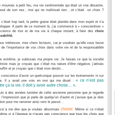
 mourrais à petit feu, ma vie sentimentale qui était un vrai désastre,
 bout de son nez., moi qui ne maîtrisait rien….et c’était un choix ?
c’était trop tard, la petite graine était plantée dans mon esprit et n’a
elopper. A partir de ce moment là, j’ai commencé à « conscientiser »
nscience de moi et de ma vie à chaque instant, à faire des
choix
sabilité.
us intéresser, mes chers lecteurs, car je voudrais qu’elle vous fasse
 de l’importance de vos choix dans votre vie et de la responsabilité
e extrême, je subissais ma propre vie. Je faisais ce que la société
triste mais je croyais que c’était ma nature d’être négative, j’attirais
ffrir et je croyais que c’était mon destin…
s conscience d’avoir un quelconque pouvoir sur les évènements ni sur
« ce n’est pas
e. Il y avait une voix en moi qui me disait :
re ça la vie, il doit y avoir autre chose… ».
 suis à des années lumière de cette ancienne personne que je regarde
l’impression que je parle de quelqu’un d’autre et j’avoue que je dois
ration pour me ramener ainsi vers le passé…
choisir
cé à me dire que je voulais désormais
. Même si ce n’était
 même si à l’époque je n’avais pas conscience que tous les choix que