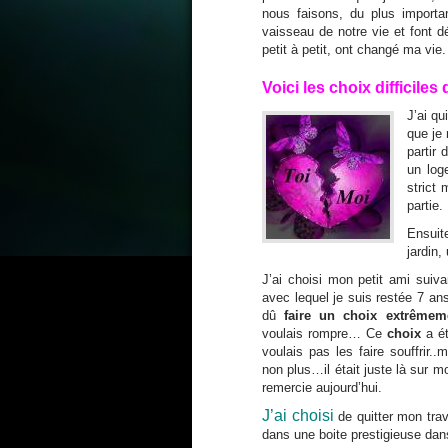
nous faisons, du plus importa
vaisseau de notre vie et font d
petit à petit, ont changé ma vie.
Voici les choix difficiles q
J’ai qu
que je 
partir 
un log
strict
partie.
Ensuit
jardin,
J’ai choisi mon petit ami suiv
avec lequel je suis restée 7 an
dû
faire un choix extrêmemen
voulais rompre… Ce
choix
a ét
voulais pas les faire souffrir..
non plus…il était juste là sur 
remercie aujourd’hui.
J’ai choisi
de quitter mon trav
dans une boite prestigieuse dans