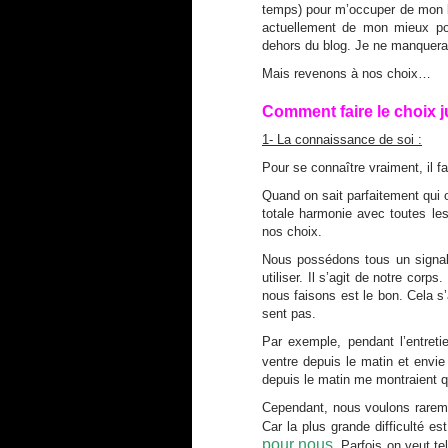
temps) pour m’occuper de mon bl
actuellement de mon mieux pou
dehors du blog. J
e ne manquerai
Mais revenons à nos choix…
Comment faire le choix j
1- La connaissance de soi :
Pour se connaître vraiment, il fa
Quand on sait parfaitement qui o
totale harmonie avec toutes l
nos choix.
Nous possédons tous un signal
utiliser. Il s’agit de notre cor
nous faisons est le bon. Cela s
sent pas.
Par exemple, pendant l’entreti
ventre depuis le matin et envie 
depuis le matin me montraient q
Cependant, nous voulons rareme
Car la plus grande difficulté e
pour nous.
Parfois on veut te