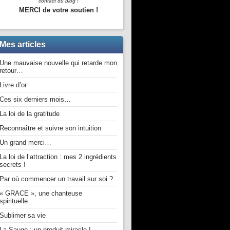
contact du blog !
MERCI de votre soutien !
Mes articles
Une mauvaise nouvelle qui retarde mon
retour…
Livre d’or
Ces six derniers mois…
La loi de la gratitude
Reconnaître et suivre son intuition
Un grand merci…
La loi de l’attraction : mes 2 ingrédients
secrets !
Par où commencer un travail sur soi ?
« GRACE », une chanteuse
spirituelle…
Sublimer sa vie
La Sauge : un produit miracle !