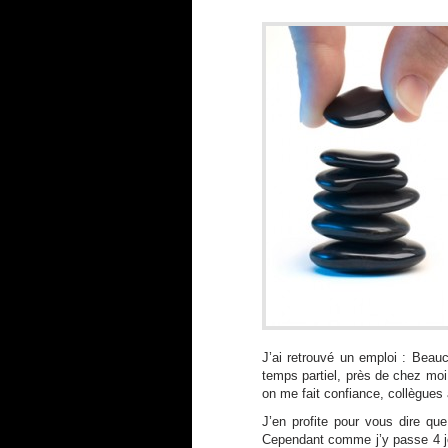
J’ai retrouvé un emploi : Beauc
temps partiel, près de chez moi
on me fait confiance, collègues
J’en profite pour vous dire qu
Cependant comme j’y passe 4 jou