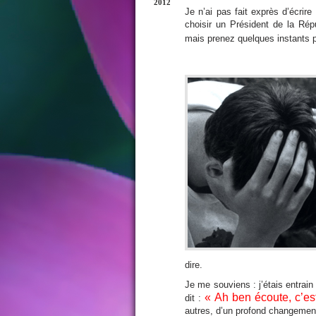
2012
Je n’ai pas fait exprès d’écrire 
choisir un Président de la Répu
mais prenez quelques instants po
dire.
Je me souviens : j’étais entrai
« Ah ben écoute, c’est
dit :
autres, d’un profond changement 