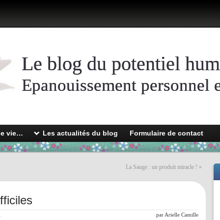
Le blog du potentiel hum
Epanouissement personnel et
de vie…
Les actualités du blog
Formulaire de contact
La Sauge : un produit miracle !
»
ficiles
l
par
Arielle Camille