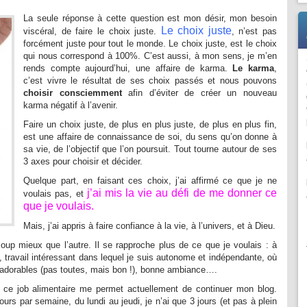
La seule réponse à cette question est mon désir, mon besoin
Le choix juste
viscéral, de faire le choix juste.
, n’est pas
forcément juste pour tout le monde. Le choix juste, est le choix
qui nous correspond à 100%. C’est aussi, à mon sens, je m’en
rends compte aujourd’hui, une affaire de karma.
Le karma
,
c’est vivre le résultat de ses choix passés et nous pouvons
choisir consciemment
afin d’éviter de créer un nouveau
karma négatif à l’avenir.
Faire un choix juste, de plus en plus juste, de plus en plus fin,
est une affaire de connaissance de soi, du sens qu’on donne à
sa vie, de l’objectif que l’on poursuit. Tout tourne autour de ses
3 axes pour choisir et décider.
Quelque part, en faisant ces choix, j’ai affirmé ce que je ne
j’ai mis la vie au défi de me donner
ce
voulais pas, et
que je voulais.
Mais, j’ai appris à faire confiance à la vie, à l’univers, et à Dieu.
oup mieux que l’autre. Il se rapproche plus de ce que je voulais : à
, travail intéressant dans lequel je suis autonome et indépendante, où
 adorables (pas toutes, mais bon !), bonne ambiance….
e ce job alimentaire me permet actuellement de continuer mon blog.
rs par semaine, du lundi au jeudi, je n’ai que 3 jours (et pas à plein