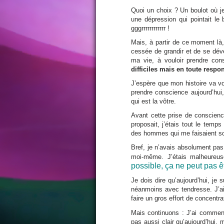
Quoi un choix ? Un boulot où je
une dépression qui pointait le
gggrrrrrrrrrrrr !
Mais, à partir de ce moment là, 
cessée de grandir et de se dév
ma vie, à vouloir prendre co
difficiles mais en toute respon
J’espère que mon histoire va vo
prendre conscience aujourd’hui,
qui est la vôtre.
Avant cette prise de conscienc
proposait, j’étais tout le temps 
des hommes qui me faisaient sou
Bref, je n’avais absolument pa
moi-même. J’étais malheureus
possible, ça ne peut pas êt
Je dois dire qu’aujourd’hui, je
néanmoins avec tendresse. J’ai 
faire un gros effort de concent
Mais continuons : J’ai commen
pas aussi clair qu’aujourd’hui,