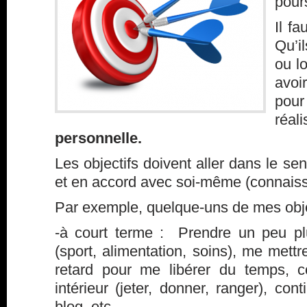
pours
Il fa
Qu’il
ou l
avoi
pou
réal
personnelle.
Les objectifs doivent aller dans le se
et en accord avec soi-même (connaiss
Par exemple, quelque-uns de mes objec
-à court terme : Prendre un peu p
(sport, alimentation, soins), me mett
retard pour me libérer du temps, c
intérieur (jeter, donner, ranger), co
blog, etc…