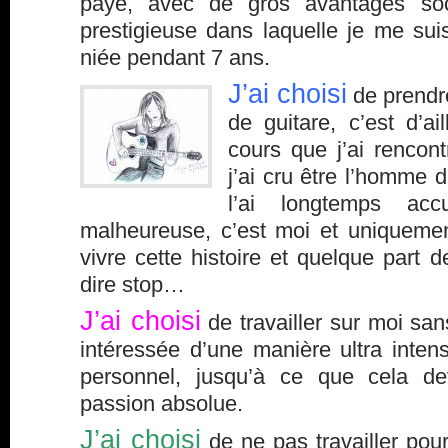
payé, avec de gros avantages so
prestigieuse dans laquelle je me sui
niée pendant 7 ans.
J’ai
choisi
de prendre
de guitare, c’est d’a
cours que j’ai rencon
j’ai cru être l’homme
l’ai longtemps a
malheureuse, c’est moi et uniquemen
vivre cette histoire et quelque part d
dire stop…
J’ai choisi
de travailler sur moi san
intéressée d’une manière ultra inte
personnel, jusqu’à ce que cela d
passion absolue.
J’ai choisi
de ne pas travailler pou