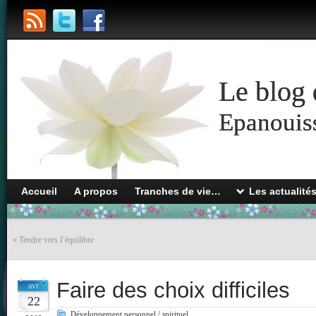
Le blog 
Epanouiss
Accueil
A propos
Tranches de vie…
Les actualité
«
Tendre vers l’équilibre
Faire des choix difficiles
avr
22
Développement personnel / spirituel