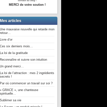
contact du blog !
MERCI de votre soutien !
Mes articles
Une mauvaise nouvelle qui retarde mon
retour…
Livre d’or
Ces six derniers mois…
La loi de la gratitude
Reconnaître et suivre son intuition
Un grand merci…
La loi de l’attraction : mes 2 ingrédients
secrets !
Par où commencer un travail sur soi ?
« GRACE », une chanteuse
spirituelle…
Sublimer sa vie
La Sauge : un produit miracle !