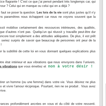
ustice flagrante ! C’est ce que j’ai pensé pendant très longtemps car, qui
mour ? Celui qui en manque ou celui qui en a déjà ?
l faut se poser la question.
Les lois de la vie
sont plus justes qu’il n’y
ains paramètres nous échappent car nous ne voyons souvent que la
ssit mobilise certainement des ressources intérieures, des qualités,
ue d’autres n’ont pas. Quelqu’un qui réussit y travaille peut-être dur
ncore tout simplement a des attitudes adéquates. De plus, il est prêt
us seriez surpris de savoir que beaucoup de personnes ont peur de la
 !
r la subtilité de cette loi en vous donnant quelques explications plus
notre état intérieur et aux vibrations que nous envoyons dans l’univers.
non à votre désir !
s vibrations
que vous émettez et
attirer un homme (ou une femme) dans votre vie. Vous désirez ne plus
x et vivre l’amour réciproque. Pourtant, rien ne se produit . Vous avez
rrive.
oyances profondément ancrées en vous et du côté de votre ressenti.