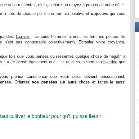
 que vous ressentez, dites, pensez ou croyez à propos de votre désir.
ter à côté de chaque point une formule positive et
objective
qui vous
grandes.
Écrivez
: Certains hommes aiment les femmes petites, ils
e n’est pas contestable objectivement). Ébranler votre croyance,
haque fois que vous pensez ou ressentez quelque chose de négatif à
ous : « Je pense également que…. » et dites la formule
objective
que
ous prenez conscience que votre désir devient obsessionnel,
pensée. Orientez
vos pensées
sur autre chose et faites le aussi
l faut cultiver le bonheur pour qu’il puisse fleurir !