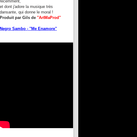
récemment,
et dont j'adore la musique très
dansante, qui donne le moral !
Produit par Gils de
"ArtMaProd"
Negro Sambo - "Me Enamore"