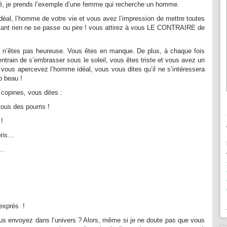
é, je prends l’exemple d’une femme qui recherche un homme.
éal, l’homme de votre vie et vous avez l’impression de mettre toutes
rtant rien ne se passe ou pire ! vous attirez à vous LE CONTRAIRE de
s n’êtes pas heureuse. Vous êtes en manque. De plus, à chaque fois
rain de s’embrasser sous le soleil, vous êtes triste et vous avez un
 vous apercevez l’homme idéal, vous vous dites qu’il ne s’intéressera
p beau !
copines, vous dites :
ous des pourris !
!
pris…
e…
 exprès !
s envoyez dans l’univers ? Alors, même si je ne doute pas que vous