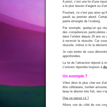
A priori, c’est une loi d’une inj
a le plus besoin d’argent ou d’a
Pourtant, ce n’est pas ainsi qu’i
paraît au premier abord. Cert
partie
émergée
de l’iceberg.
Par exemple, quelqu’un qui réu
des compétences particulières q
dans l’ombre depuis 20 ans ou e
à recevoir la réussite. Car vo
réussite, même si ils la désirent
Je vais tenter de vous démontre
approfondies.
La loi de l’attraction répond à 
L’univers répondra toujours à
de
Un exemple ?
Vôtre désir le plus cher est d’
être célibataire, tomber amoureu
beau le désirer très fort, rien n’a
Que se passe t-il ?
Allons voir du côté de vos cr