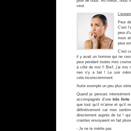
pitié de nous. Au mieux, nous n’
veut.
L’ennem
Peur de
C’est 
peur d’
nous at
peur es
C’est c
il y avait un homme qui ne cess
peur pendant toutes mes courses 
à côté de moi !! Bref, j’ai mi
rien n’y a fait ! Le soir mêm
cela inconsciemment.
Autre exemple un peu plus séri
Quand je pensais intensément 
accompagnés d’une
très forte
que tout qu’il m’aime et qu’il
définitivement car mes sentime
directement auprès de lui ! qu
craintes envoyaient en fait plu
- Je ne te mérite pas