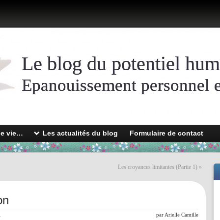
Le blog du potentiel hum
Epanouissement personnel et
de vie…
Les actualités du blog
Formulaire de contact
Les croyances limitantes (Partie 1)
»
on
l
par
Arielle Camille