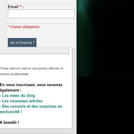
Email
*
:
* champ obligatoire.
*
Votre adresse mail ne sera jamais diffusée et
restera confidentielle.
En vous inscrivant, vous recevrez
également :
- Les news du blog
- Les nouveaux articles
- Des conseils et des surprises en
exclusivité !
A bientôt !