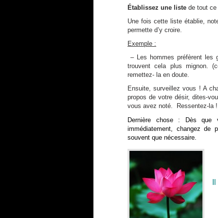
Établissez une liste
de tout ce
Une fois cette liste établie, no
permette d’y croire.
Exemple :
– Les hommes préfèrent les 
trouvent cela plus mignon. (c
remettez- la en doute.
Ensuite, surveillez vous ! A c
propos de votre désir, dites-v
vous avez noté. Ressentez-la !
Dernière chose : Dès que v
immédiatement, changez de 
souvent que nécessaire.
I