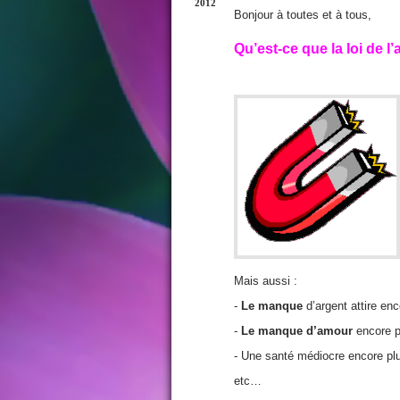
2012
Bonjour à toutes et à tous,
Qu’est-ce que la loi de l’
Mais aussi :
-
Le manque
d’argent attire en
-
Le manque d’amour
encore 
- Une santé médiocre encore pl
etc…