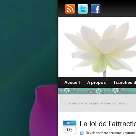
Accueil
A propos
Tranches 
«
Pourquoi le « lâcher prise » attire la chance ?
La loi de l’attracti
mar
03
Développement personnel / spiritue