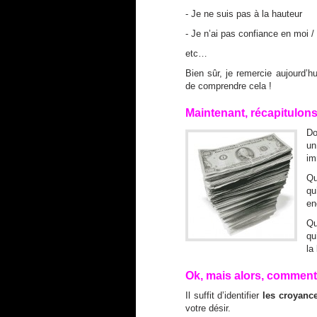
- Je ne suis pas à la hauteur
- Je n’ai pas confiance en moi 
etc…
Bien sûr, je remercie aujourd’h
de comprendre cela !
Maintenant, récapitulons
D
un
im
Qu
qu
en
Qu
qu
la 
Ok, mais alors, comment 
Il suffit d’identifier
les croyanc
votre désir.