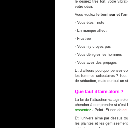
le désirez très fort, votre vibrat
votre désir.
Vous voulez
le bonheur et l’a
- Vous êtes Triste
- En manque affectif
- Frustrée
- Vous n’y croyez pas
- Vous dénigrez les hommes
- Vous avez des préjugés
Et d’ailleurs pourquoi pensez-
les femmes célibataires ? Tout 
de séduction, mais surtout un si
Que faut-il faire alors ?
La loi de l’attraction va agir s
chercher à comprendre si c’est 
ressentez
Point.
Et non de
ce 
.
Et l’univers aime par dessus to
les plaintes et les gémissements