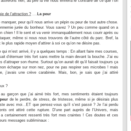
attirerons rien, au pire la vie nous enverra le contraire de ce que l’on
ie de l’attraction ?
….
La peur
 manquer, peur qu’il nous arrive un pépin ou peur de tout autre chose.
l’ennemie jurée du bonheur. Vous savez ? Un peu comme quand on a
un chien ! Il le sent et va venir immanquablement nous courir après ou
taquer, même si nous nous trouvons de l’autre côté du parc. Bref, la
t le plus rapide moyen d’attirer à soi ce qu’on ne désire pas.
e qui m’est arrivé, il y a quelques temps : En allant faire mes courses,
ait d’éternuer très fort sans mettre la main devant la bouche. J’ai eu
d’attraper son rhume. Surtout qu’on aurait dit qu’il faisait toujours ça
s mon écharpe sur mon nez, pour ne pas respirer ses microbes ! mais
e, j’avais une crève carabinée. Mais, bon, je sais que j’ai attiré
eux ?
au garçon que j’ai aimé très fort, mes sentiments étaient toujours
 peur
de le perdre, de stress, de tristesse, même si je désirais plus
 reste avec moi…ET que pensez-vous qu’il s’est passé ? Je l’ai perdu
nts ont attiré cette rupture. D’une part auprès de l’Univers, mais
i a certainement ressenti très fort mes craintes ! Ces doutes et ces
sieurs messages subliminaux :