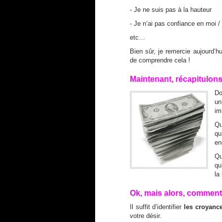
- Je ne suis pas à la hauteur
- Je n’ai pas confiance en moi 
etc…
Bien sûr, je remercie aujourd’h
de comprendre cela !
Maintenant, récapitulons
D
un
im
Qu
qu
en
Qu
qu
la 
Ok, mais alors, comment 
Il suffit d’identifier
les croyanc
votre désir.