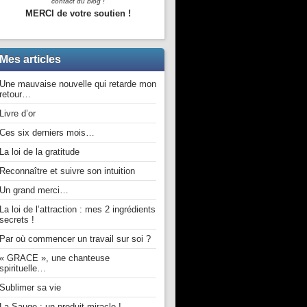
contact du blog !
MERCI de votre soutien !
Mes articles
Une mauvaise nouvelle qui retarde mon
retour…
Livre d’or
Ces six derniers mois…
La loi de la gratitude
Reconnaître et suivre son intuition
Un grand merci…
La loi de l’attraction : mes 2 ingrédients
secrets !
Par où commencer un travail sur soi ?
« GRACE », une chanteuse
spirituelle…
Sublimer sa vie
La Sauge : un produit miracle !