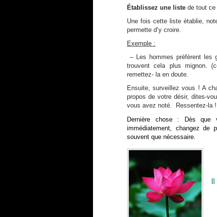
Établissez une liste
de tout ce
Une fois cette liste établie, no
permette d’y croire.
Exemple :
– Les hommes préfèrent les 
trouvent cela plus mignon. (c
remettez- la en doute.
Ensuite, surveillez vous ! A c
propos de votre désir, dites-v
vous avez noté. Ressentez-la !
Dernière chose : Dès que v
immédiatement, changez de 
souvent que nécessaire.
I