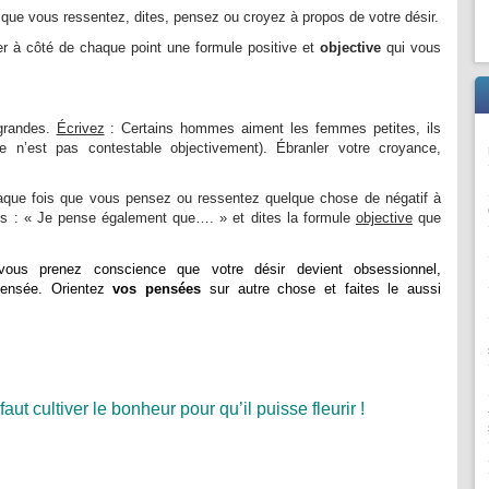
 que vous ressentez, dites, pensez ou croyez à propos de votre désir.
ter à côté de chaque point une formule positive et
objective
qui vous
grandes.
Écrivez
: Certains hommes aiment les femmes petites, ils
e n’est pas contestable objectivement). Ébranler votre croyance,
haque fois que vous pensez ou ressentez quelque chose de négatif à
ous : « Je pense également que…. » et dites la formule
objective
que
ous prenez conscience que votre désir devient obsessionnel,
pensée. Orientez
vos pensées
sur autre chose et faites le aussi
l faut cultiver le bonheur pour qu’il puisse fleurir !