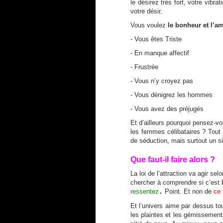
le désirez très fort, votre vibrat
votre désir.
Vous voulez
le bonheur et l’a
- Vous êtes Triste
- En manque affectif
- Frustrée
- Vous n’y croyez pas
- Vous dénigrez les hommes
- Vous avez des préjugés
Et d’ailleurs pourquoi pensez-
les femmes célibataires ? Tout 
de séduction, mais surtout un si
Que faut-il faire alors ?
La loi de l’attraction va agir s
chercher à comprendre si c’est 
ressentez
Point.
Et non de
ce 
.
Et l’univers aime par dessus to
les plaintes et les gémissements