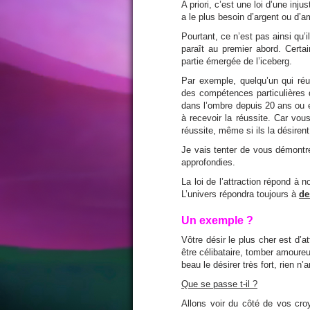
A priori, c’est une loi d’une inj
a le plus besoin d’argent ou d’a
Pourtant, ce n’est pas ainsi qu’i
paraît au premier abord. Cert
partie
émergée
de l’iceberg.
Par exemple, quelqu’un qui réu
des compétences particulières q
dans l’ombre depuis 20 ans ou e
à recevoir la réussite. Car vo
réussite, même si ils la désirent
Je vais tenter de vous démontre
approfondies.
La loi de l’attraction répond à 
L’univers répondra toujours à
de
Un exemple ?
Vôtre désir le plus cher est d’
être célibataire, tomber amoureu
beau le désirer très fort, rien n’a
Que se passe t-il ?
Allons voir du côté de vos cr