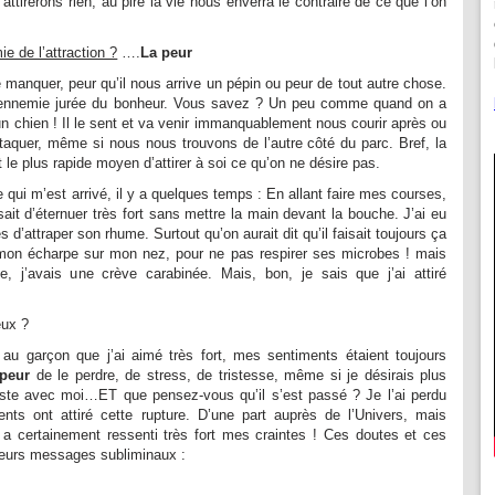
attirerons rien, au pire la vie nous enverra le contraire de ce que l’on
ie de l’attraction ?
….
La peur
 manquer, peur qu’il nous arrive un pépin ou peur de tout autre chose.
l’ennemie jurée du bonheur. Vous savez ? Un peu comme quand on a
un chien ! Il le sent et va venir immanquablement nous courir après ou
taquer, même si nous nous trouvons de l’autre côté du parc. Bref, la
t le plus rapide moyen d’attirer à soi ce qu’on ne désire pas.
e qui m’est arrivé, il y a quelques temps : En allant faire mes courses,
ait d’éternuer très fort sans mettre la main devant la bouche. J’ai eu
d’attraper son rhume. Surtout qu’on aurait dit qu’il faisait toujours ça
s mon écharpe sur mon nez, pour ne pas respirer ses microbes ! mais
e, j’avais une crève carabinée. Mais, bon, je sais que j’ai attiré
eux ?
au garçon que j’ai aimé très fort, mes sentiments étaient toujours
 peur
de le perdre, de stress, de tristesse, même si je désirais plus
 reste avec moi…ET que pensez-vous qu’il s’est passé ? Je l’ai perdu
nts ont attiré cette rupture. D’une part auprès de l’Univers, mais
i a certainement ressenti très fort mes craintes ! Ces doutes et ces
sieurs messages subliminaux :