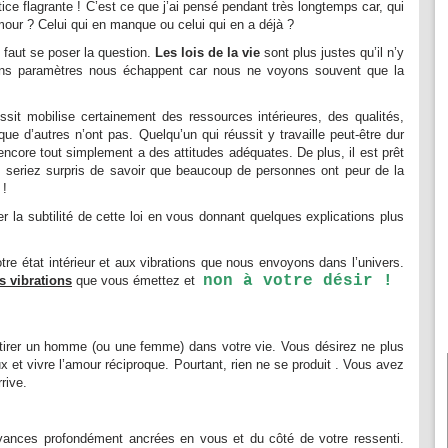
ustice flagrante ! C’est ce que j’ai pensé pendant très longtemps car, qui
mour ? Celui qui en manque ou celui qui en a déjà ?
l faut se poser la question.
Les lois de la vie
sont plus justes qu’il n’y
ains paramètres nous échappent car nous ne voyons souvent que la
ssit mobilise certainement des ressources intérieures, des qualités,
ue d’autres n’ont pas. Quelqu’un qui réussit y travaille peut-être dur
ncore tout simplement a des attitudes adéquates. De plus, il est prêt
us seriez surpris de savoir que beaucoup de personnes ont peur de la
 !
r la subtilité de cette loi en vous donnant quelques explications plus
notre état intérieur et aux vibrations que nous envoyons dans l’univers.
non à votre désir !
s vibrations
que vous émettez et
attirer un homme (ou une femme) dans votre vie. Vous désirez ne plus
x et vivre l’amour réciproque. Pourtant, rien ne se produit . Vous avez
rrive.
oyances profondément ancrées en vous et du côté de votre ressenti.