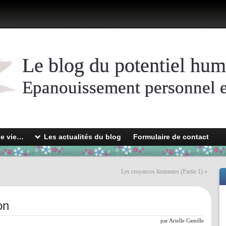
Le blog du potentiel hum
Epanouissement personnel et
de vie…
Les actualités du blog
Formulaire de contact
Les croyances limitantes (Partie 1)
»
on
l
par
Arielle Camille