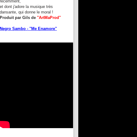
récemment,
et dont j'adore la musique très
dansante, qui donne le moral !
Produit par Gils de
"ArtMaProd"
Negro Sambo - "Me Enamore"