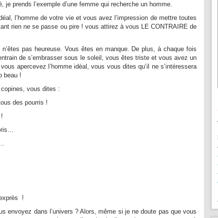
é, je prends l’exemple d’une femme qui recherche un homme.
éal, l’homme de votre vie et vous avez l’impression de mettre toutes
rtant rien ne se passe ou pire ! vous attirez à vous LE CONTRAIRE de
s n’êtes pas heureuse. Vous êtes en manque. De plus, à chaque fois
rain de s’embrasser sous le soleil, vous êtes triste et vous avez un
 vous apercevez l’homme idéal, vous vous dites qu’il ne s’intéressera
p beau !
copines, vous dites :
ous des pourris !
!
pris…
e…
 exprès !
s envoyez dans l’univers ? Alors, même si je ne doute pas que vous