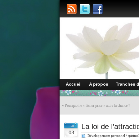
Accueil
A propos
Tranches 
«
Pourquoi le « lâcher prise » attire la chance ?
La loi de l’attracti
mar
03
Développement personnel / spiritue