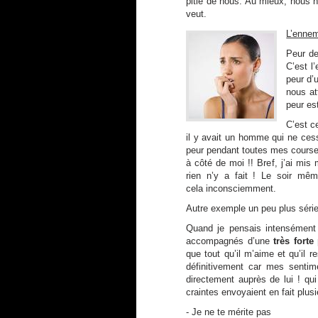
pitié de nous. Au mieux, nous n’
veut.
L’ennem
Peur de
C’est 
peur d’
nous at
peur es
C’est c
il y avait un homme qui ne cess
peur pendant toutes mes courses 
à côté de moi !! Bref, j’ai mi
rien n’y a fait ! Le soir mêm
cela inconsciemment.
Autre exemple un peu plus séri
Quand je pensais intensément 
accompagnés d’une
très forte
que tout qu’il m’aime et qu’il
définitivement car mes sentime
directement auprès de lui ! qu
craintes envoyaient en fait plu
- Je ne te mérite pas