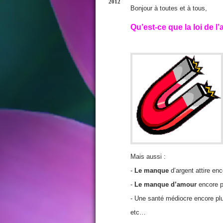
2012
Bonjour à toutes et à tous,
Qu’est-ce que la loi de l’
Mais aussi :
-
Le manque
d’argent attire en
-
Le manque d’amour
encore 
- Une santé médiocre encore pl
etc…