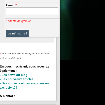
Email
*
:
* champ obligatoire.
*
Votre adresse mail ne sera jamais diffusée et
restera confidentielle.
En vous inscrivant, vous recevrez
également :
- Les news du blog
- Les nouveaux articles
- Des conseils et des surprises en
exclusivité !
A bientôt !