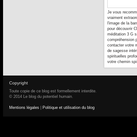
Je vous recomma
vraiment extraor
l'image de la ba
pour découvrir C
méditation 3 G s
compréhension pl
contacter votre 
de sagesse intér
spirituelles prof
votre chemin spir
Copyright
Toute copie de ce blog est formellement interdite.
© 2014 Le blog du potentiel humain.
Mentions légales
|
Politique et utilisation du blog