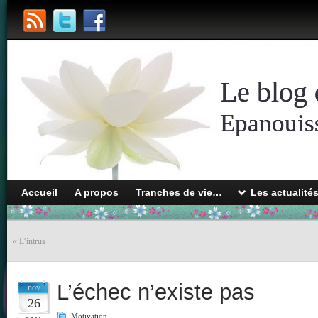
Le blog 
Epanouiss
Accueil
A propos
Tranches de vie…
Les actualité
«
L’intrus
L’échec n’existe pas
nov
26
Motivation