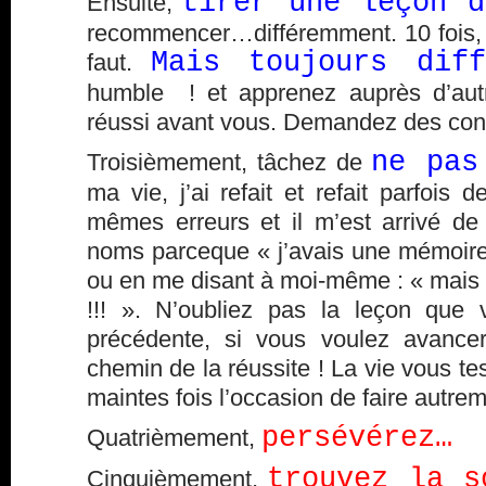
tirer une leçon d
Ensuite,
recommencer…différemment. 10 fois, 20 
Mais toujours diff
faut.
humble ! et apprenez auprès d’aut
réussi avant vous. Demandez des cons
ne pas
Troisièmement, tâchez de
ma vie, j’ai refait et refait parfois 
mêmes erreurs et il m’est arrivé de 
noms parceque « j’avais une mémoire 
ou en me disant à moi-même : « mais ç
!!! ». N’oubliez pas la leçon que 
précédente, si vous voulez avancer
chemin de la réussite ! La vie vous te
maintes fois l’occasion de faire autrem
persévérez…
Quatrièmement,
trouvez la s
Cinquièmement,