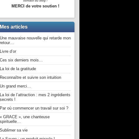
contact du blog !
MERCI de votre soutien !
Mes articles
Une mauvaise nouvelle qui retarde mon
retour…
Livre d’or
Ces six derniers mois…
La loi de la gratitude
Reconnaître et suivre son intuition
Un grand merci…
La loi de l’attraction : mes 2 ingrédients
secrets !
Par où commencer un travail sur soi ?
« GRACE », une chanteuse
spirituelle…
Sublimer sa vie
La Sauge : un produit miracle !