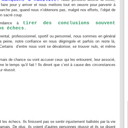
aire pour y arriver et nous mettons tout en oeuvre pour parvenir à
arche pas, quand nous n’obtenons pas, malgré nos efforts, l’objet de
un sacré coup.
tirer des conclusions souvent
tendance à
os échecs.
mental, professsionnel, sportif ou personnel, nous sommes en général
 peine, notre confiance en nous dégringole et parfois on reste là,
Certains d’entre nous vont se dévaloriser, se trouver nuls, et même
jamais de chance ou vont accuser ceux qui les entourent, leur associé,
e le temps qu’il fait ! Ils diront que c’est à cause des circonstances
ur réussit.
es échecs. Ils finissent pas se sentir injustement ballotés par la vie
 jamais. De plus, ils voient d’autres personnes réussir et ils se disent