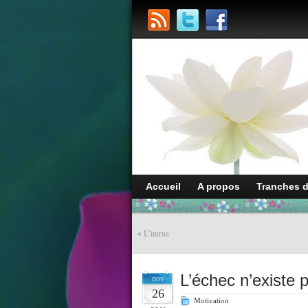
Accueil
A propos
Tranches 
«
L’intrus
L’échec n’existe 
nov
26
Motivation