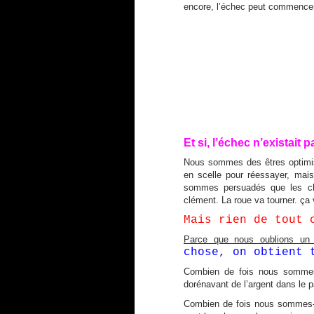
encore, l’échec peut commencer
Et si, l’échec n’existait p
Nous sommes des êtres optimist
en scelle pour réessayer, mai
sommes persuadés que les chos
clément. La roue va tourner. ça 
Mais rien de tout 
Parce que nous oublions un d
chose, on obtient 
Combien de fois nous sommes 
dorénavant de l’argent dans le 
Combien de fois nous sommes-n