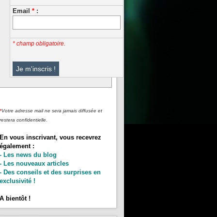
Email
*
:
* champ obligatoire.
*
Votre adresse mail ne sera jamais diffusée et
restera confidentielle.
En vous inscrivant, vous recevrez
également :
- Les news du blog
- Les nouveaux articles
- Des conseils et des surprises en
exclusivité !
A bientôt !