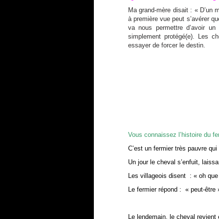
Ma grand-mère disait : « D’un m
à première vue peut s’avérer qu
va nous permettre d’avoir un 
simplement protégé(e). Les ch
essayer de forcer le destin.
Vous connaissez l’histoire du f
C’est un fermier très pauvre qui 
Un jour le cheval s’enfuit, laissa
Les villageois disent : « oh que 
Le fermier répond : « peut-être 
Le lendemain, le cheval revient