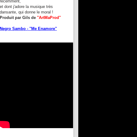
récemment,
et dont j'adore la musique très
dansante, qui donne le moral !
Produit par Gils de
"ArtMaProd"
Negro Sambo - "Me Enamore"