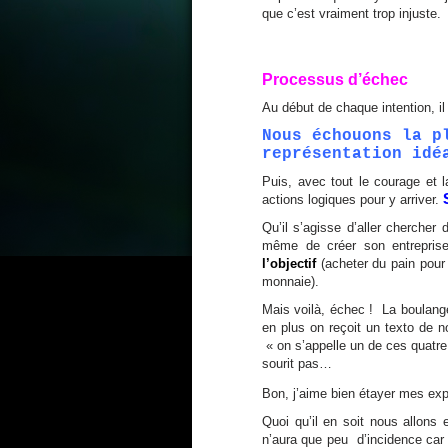
que c’est vraiment trop injuste.
Processus d’échec
Au début de chaque intention, i
Nous échouons la p
représentation idé
Puis, avec tout le courage et 
actions logiques pour y arriver.
Qu’il s’agisse d’aller chercher
même de créer son entrepris
l’objectif
(acheter du pain pour
monnaie).
Mais voilà, échec ! La boulan
en plus on reçoit un texto de n
« on s’appelle un de ces quatre
sourit pas…
Bon, j’aime bien étayer mes exp
Quoi qu’il en soit nous allons
n’aura que peu d’incidence car