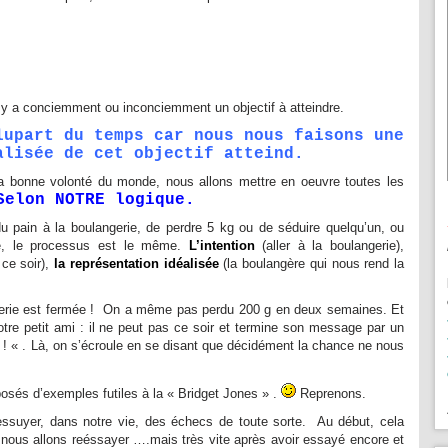
l y a conciemment ou inconciemment un objectif à atteindre.
lupart du temps car nous nous faisons une
alisée de cet objectif atteind.
la bonne volonté du monde, nous allons mettre en oeuvre toutes les
Selon NOTRE logique.
 du pain à la boulangerie, de perdre 5 kg ou de séduire quelqu’un, ou
e, le processus est le même.
L’intention
(aller à la boulangerie),
 ce soir),
la représentation idéalisée
(la boulangère qui nous rend la
gerie est fermée ! On a même pas perdu 200 g en deux semaines. Et
otre petit ami : il ne peut pas ce soir et termine son message par un
 ! « . Là, on s’écroule en se disant que décidément la chance ne nous
osés d’exemples futiles à la « Bridget Jones » .
Reprenons.
 essuyer, dans notre vie, des échecs de toute sorte. Au début, cela
 nous allons reéssayer ….mais très vite après avoir essayé encore et