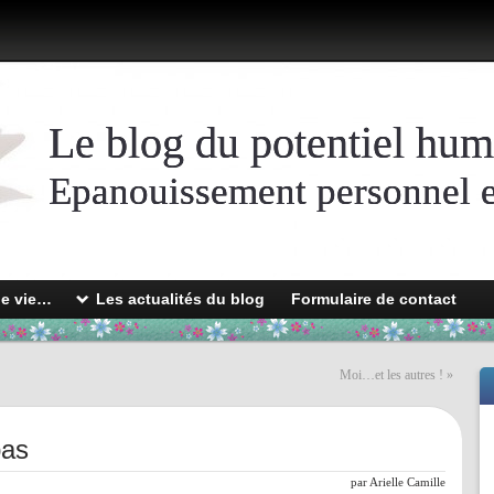
Le blog du potentiel hum
Epanouissement personnel et
de vie…
Les actualités du blog
Formulaire de contact
Moi…et les autres !
»
pas
par
Arielle Camille