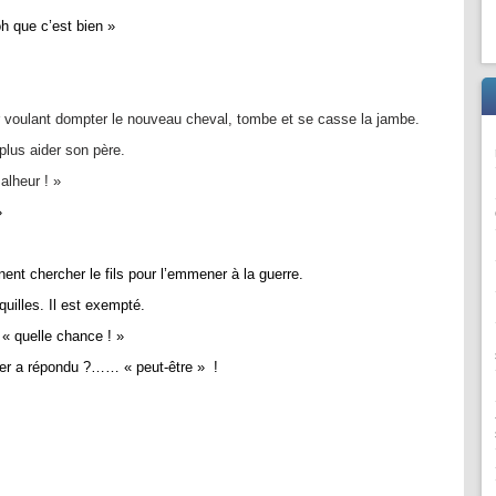
h que c’est bien »
ier voulant dompter le nouveau cheval, tombe et se casse la jambe.
 plus aider son père.
alheur ! »
»
nent chercher le fils pour l’emmener à la guerre.
quilles. Il est exempté.
 « quelle chance ! »
ier a répondu ?…… « peut-être » !