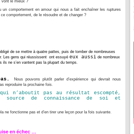
 vont le mieux ?
 un comportement en amour qui nous a fait enchaîner les ruptures
 ce comportement, de le résoudre et de changer ?
obligé de se mettre à quatre pattes, puis de tomber de nombreuses
eux aussi
er. Les gens qui réussissent ont essuyé
de nombreux
 ils ne s’en vantent pas la plupart du temps.
 pas.
Nous pouvons plutôt parler d’expérience qui devrait nous
s reproduire la prochaine fois.
 qui n’aboutit pas au résultat escompté,
e source de connaissance de soi et
la ne fonctionne pas et d’en tirer une leçon pour la fois suivante.
uise en échec …