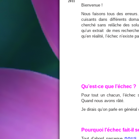
2011
Bienvenue !
Nous faisons tous des erreurs
cuisants dans différents dom
cherché sans relâche des solut
qu’un extrait de mes recherches
qu’en réalité, l’échec n’existe 
Qu’est-ce que l’échec ?
Pour tout un chacun, l’échec 
Quand nous avons râté.
Je dirais qu’on parle en généra
Pourquoi l’échec fait-il s
nous
Tout d’abord parceque