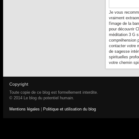
Je vous recomma
vraiment extraor
l'image de la ba
pour découvrir C
méditation 3 G s
compréhension pl
contacter votre 
de sagesse intér
spirituelles prof
votre chemin spir
Copyright
Toute copie de ce blog est formellement interdite.
© 2014 Le blog du potentiel humain.
Mentions légales
|
Politique et utilisation du blog