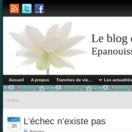
Le blog 
Epanouiss
Accueil
A propos
Tranches de vie…
Les actualité
«
L’intrus
L’échec n’existe pas
nov
26
Motivation