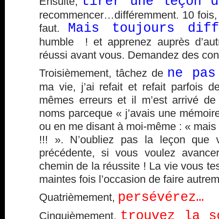
tirer une leçon d
Ensuite,
recommencer…différemment. 10 fois, 20 
Mais toujours diff
faut.
humble ! et apprenez auprès d’aut
réussi avant vous. Demandez des cons
ne pas
Troisièmement, tâchez de
ma vie, j’ai refait et refait parfois 
mêmes erreurs et il m’est arrivé de 
noms parceque « j’avais une mémoire 
ou en me disant à moi-même : « mais ç
!!! ». N’oubliez pas la leçon que 
précédente, si vous voulez avancer
chemin de la réussite ! La vie vous te
maintes fois l’occasion de faire autrem
persévérez…
Quatrièmement,
trouvez la s
Cinquièmement,