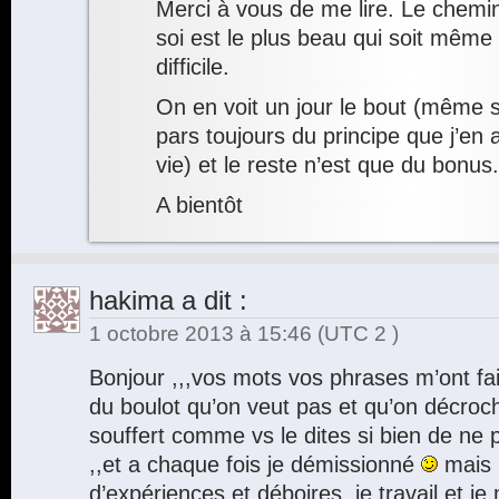
Merci à vous de me lire. Le chem
soi est le plus beau qui soit même 
difficile.
On en voit un jour le bout (même s
pars toujours du principe que j’en
vie) et le reste n’est que du bonus.
A bientôt
hakima
a dit :
1 octobre 2013 à 15:46
(UTC 2 )
Bonjour ,,,vos mots vos phrases m’ont fais 
du boulot qu’on veut pas et qu’on décroche
souffert comme vs le dites si bien de ne p
,,et a chaque fois je démissionné
mais l
d’expériences et déboires ,je travail et je 