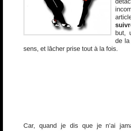
déta
inco
artic
suiv
but, 
de la
sens, et lâcher prise tout à la fois.
Car, quand je dis que je n’ai jama