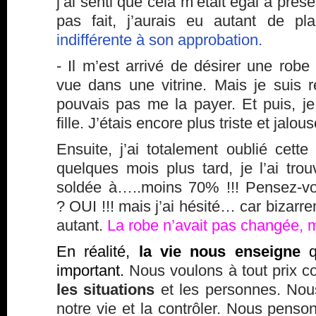
j’ai senti que cela m’était égal à présen
pas fait, j’aurais eu autant de pla
indifférente à son approbation.
- Il m’est arrivé de désirer une robe
vue dans une vitrine. Mais je suis re
pouvais pas me la payer. Et puis, je
fille. J’étais encore plus triste et jalou
Ensuite, j’ai totalement oublié cette
quelques mois plus tard, je l’ai tr
soldée à…..moins 70% !!! Pensez-vo
? OUI !!! mais j’ai hésité… car bizarre
autant.
La robe n’avait pas changée, 
En réalité,
la vie nous enseigne
q
important.
Nous voulons à tout prix 
les situations
et les personnes. Nou
notre vie et la contrôler. Nous penson