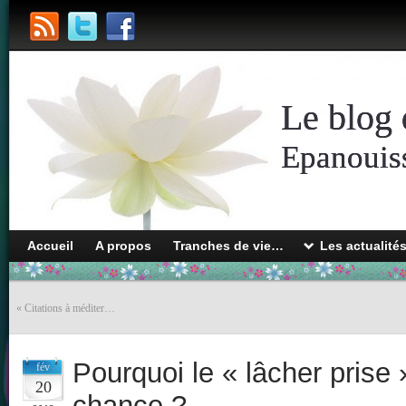
Le blog 
Epanouiss
Accueil
A propos
Tranches de vie…
Les actualité
«
Citations à méditer…
Pourquoi le « lâcher prise »
fév
20
chance ?