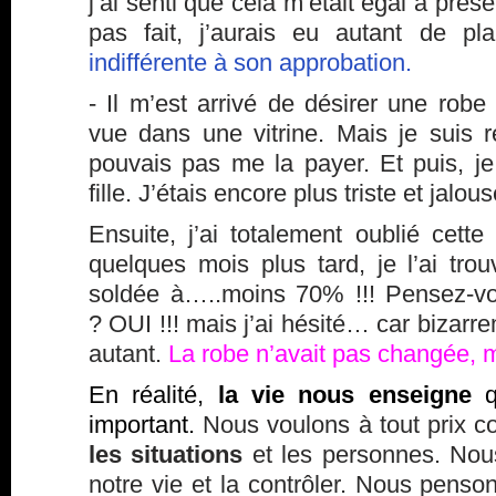
j’ai senti que cela m’était égal à présen
pas fait, j’aurais eu autant de pla
indifférente à son approbation.
- Il m’est arrivé de désirer une robe
vue dans une vitrine. Mais je suis re
pouvais pas me la payer. Et puis, je
fille. J’étais encore plus triste et jalou
Ensuite, j’ai totalement oublié cette
quelques mois plus tard, je l’ai tr
soldée à…..moins 70% !!! Pensez-vo
? OUI !!! mais j’ai hésité… car bizarre
autant.
La robe n’avait pas changée, 
En réalité,
la vie nous enseigne
q
important.
Nous voulons à tout prix 
les situations
et les personnes. Nou
notre vie et la contrôler. Nous penson