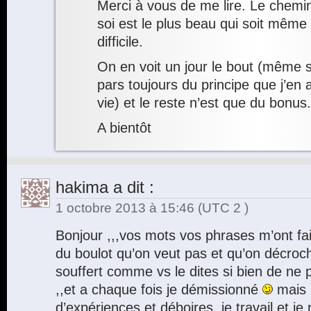
Merci à vous de me lire. Le chem
soi est le plus beau qui soit même 
difficile.
On en voit un jour le bout (même s
pars toujours du principe que j’en
vie) et le reste n’est que du bonus.
A bientôt
hakima
a dit :
1 octobre 2013 à 15:46
(UTC 2 )
Bonjour ,,,vos mots vos phrases m’ont fais 
du boulot qu’on veut pas et qu’on décroche
souffert comme vs le dites si bien de ne p
,,et a chaque fois je démissionné
mais l
d’expériences et déboires ,je travail et je 