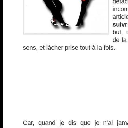
déta
inco
artic
suiv
but, 
de la
sens, et lâcher prise tout à la fois.
Car, quand je dis que je n’ai jama