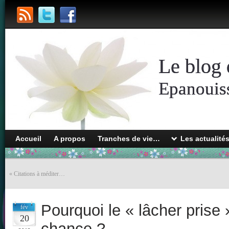
Le blog 
Epanouiss
Accueil
A propos
Tranches de vie…
Les actualité
«
Citations à méditer…
Pourquoi le « lâcher prise »
fév
20
chance ?