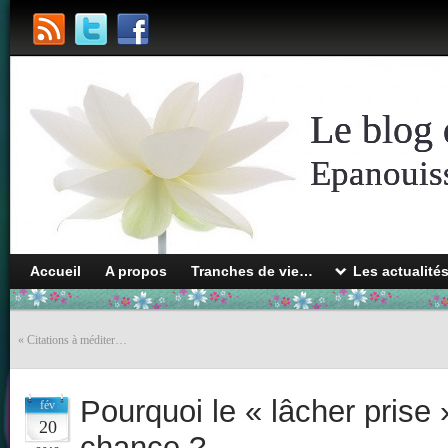
Le blog 
Epanouiss
Accueil
A propos
Tranches de vie…
Les actualité
«
Citations à méditer…
Pourquoi le « lâcher prise »
fév
20
chance ?