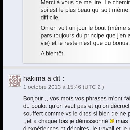
Merci à vous de me lire. Le chem
soi est le plus beau qui soit même 
difficile.
On en voit un jour le bout (même s
pars toujours du principe que j’en
vie) et le reste n’est que du bonus.
A bientôt
hakima
a dit :
1 octobre 2013 à 15:46
(UTC 2 )
Bonjour ,,,vos mots vos phrases m’ont fais 
du boulot qu’on veut pas et qu’on décroche
souffert comme vs le dites si bien de ne p
,,et a chaque fois je démissionné
mais l
d’expériences et déboires ,je travail et je 