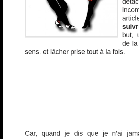
déta
inco
artic
suiv
but, 
de la
sens, et lâcher prise tout à la fois.
Car, quand je dis que je n’ai jama