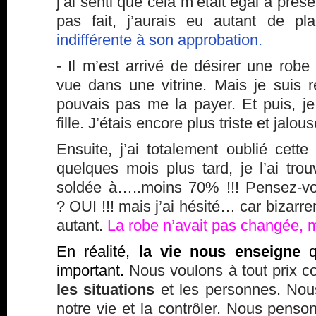
j’ai senti que cela m’était égal à présen
pas fait, j’aurais eu autant de pla
indifférente à son approbation.
- Il m’est arrivé de désirer une robe
vue dans une vitrine. Mais je suis re
pouvais pas me la payer. Et puis, je
fille. J’étais encore plus triste et jalou
Ensuite, j’ai totalement oublié cette
quelques mois plus tard, je l’ai tr
soldée à…..moins 70% !!! Pensez-vo
? OUI !!! mais j’ai hésité… car bizarre
autant.
La robe n’avait pas changée, 
En réalité,
la vie nous enseigne
q
important.
Nous voulons à tout prix 
les situations
et les personnes. Nou
notre vie et la contrôler. Nous penson