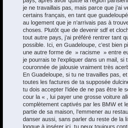
pays, après avoir quitté la région parisi
je ne travaillais pas, mais parce que j’ai
certains français, en tant que guadeloupé
au logement que je n’arrivais pas à trouve
choses. Plutôt que de devenir sdf et clo
tout autre pays, j’ai préféré rentrer tant 
possible. Ici, en Guadeloupe, c’est bien pir
une autre forme de » racisme » entre e
je pourrais te l’expliquer dans un mail, si 
couronnée de jalousie vraiment très acer
En Guadeloupe, si tu ne travailles pas, e
toutes les factures de ta supposée dulci
tu dois accepter l’idée de ne pas être le 
cour la « , lui payer une grosse voiture al
complètement captivés par les BMW et les
partie de sa maison, l’emmener au restaur
danser aussi, sans parler du reste de la li
longue à insérer ici, tu peux toujours con