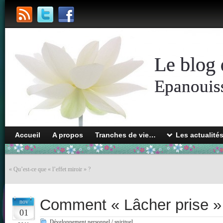
Le blog 
Epanouiss
Accueil
A propos
Tranches de vie…
Les actualité
«
Qu’est-ce que « l’effet miroir » ?
Comment « Lâcher prise »
nov
01
Développement personnel / spirituel