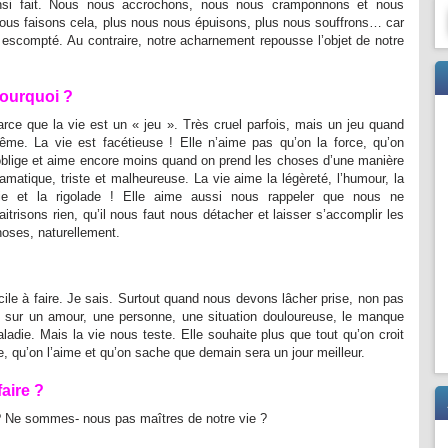
ainsi fait. Nous nous accrochons, nous nous cramponnons et nous
nous faisons cela, plus nous nous épuisons, plus nous souffrons… car
 escompté. Au contraire, notre acharnement repousse l’objet de notre
ourquoi ?
rce que la vie est un « jeu ». Très cruel parfois, mais un jeu quand
ême. La vie est facétieuse ! Elle n’aime pas qu’on la force, qu’on
’oblige et aime encore moins quand on prend les choses d’une manière
amatique, triste et malheureuse. La vie aime la légèreté, l’humour, la
oie et la rigolade ! Elle aime aussi nous rappeler que nous ne
itrisons rien, qu’il nous faut nous détacher et laisser s’accomplir les
oses, naturellement.
ficile à faire. Je sais. Surtout quand nous devons lâcher prise, non pas
s sur un amour, une personne, une situation douloureuse, le manque
adie. Mais la vie nous teste. Elle souhaite plus que tout qu’on croit
ce, qu’on l’aime et qu’on sache que demain sera un jour meilleur.
aire ?
 ? Ne sommes- nous pas maîtres de notre vie ?