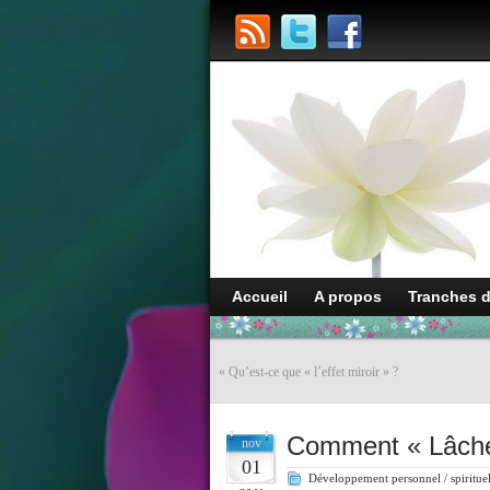
Accueil
A propos
Tranches 
«
Qu’est-ce que « l’effet miroir » ?
Comment « Lâcher
nov
01
Développement personnel / spiritue