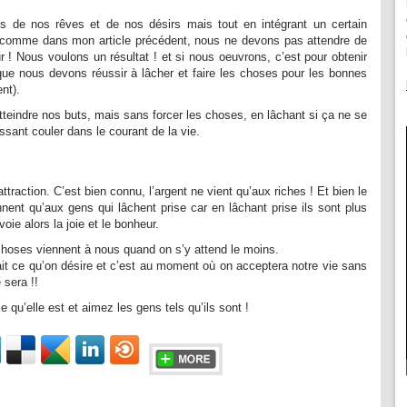
s de nos rêves et de nos désirs mais tout en intégrant un certain
 comme dans mon article précédent, nous ne devons pas attendre de
ur ! Nous voulons un résultat ! et si nous oeuvrons, c’est pour obtenir
 que nous devons réussir à lâcher et faire les choses pour les bonnes
ent
).
teindre nos buts, mais sans forcer les choses, en lâchant si ça ne se
issant couler dans le courant de la vie.
l’attraction. C’est bien connu, l’argent ne vient qu’aux riches ! Et bien le
nnent qu’aux gens qui lâchent prise car en lâchant prise ils sont plus
voie alors la joie et le bonheur.
 choses viennent à nous quand on s’y attend le moins.
ait ce qu’on désire et c’est au moment où on acceptera notre vie sans
 sera !!
le qu’elle est et aimez les gens tels qu’ils sont !