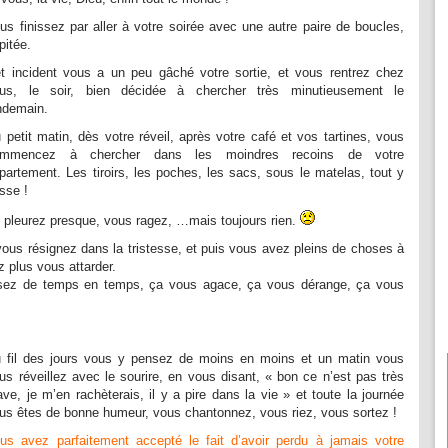
us finissez par aller à votre soirée avec une autre paire de boucles,
pitée.
t incident vous a un peu gâché votre sortie, et vous rentrez chez
us, le soir, bien décidée à chercher très minutieusement le
ndemain.
 petit matin, dès votre réveil, après votre café et vos tartines, vous
ommencez à chercher dans les moindres recoins de votre
partement. Les tiroirs, les poches, les sacs, sous le matelas, tout y
sse !
 pleurez presque, vous ragez, …mais toujours rien.
ous résignez dans la tristesse, et puis vous avez pleins de choses à
z plus vous attarder.
nsez de temps en temps, ça vous agace, ça vous dérange, ça vous
 fil des jours vous y pensez de moins en moins et un matin vous
us réveillez avec le sourire, en vous disant, « bon ce n’est pas très
ave, je m’en rachèterais, il y a pire dans la vie » et toute la journée
us êtes de bonne humeur, vous chantonnez, vous riez, vous sortez !
us avez parfaitement accepté le fait d’avoir perdu à jamais votre