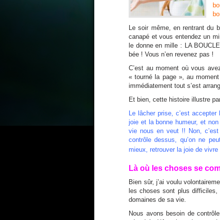
bo
bo
Le soir même, en rentrant du b
canapé et vous entendez un min
le donne en mille : LA BOUCLE
bée ! Vous n’en revenez pas !
C’est au moment où vous avez 
« tourné la page », au moment 
immédiatement tout s’est arrang
Et bien, cette histoire illustre p
Le lâcher prise, c’est accepter 
joie et la bonne humeur, et non 
vie nous en veut !! Non, c’est 
contrôle dessus, qu’on ne peu
mieux, retrouver la joie de vivre 
Là où les choses se co
Bien sûr, j’ai voulu volontairem
les choses sont plus difficiles,
domaines de sa vie.
Nous avons besoin de contrôler