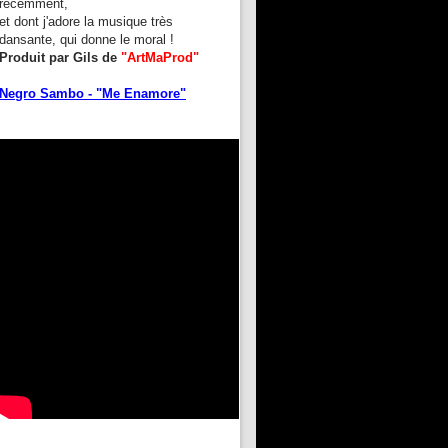
récemment,
et dont j'adore la musique très
dansante, qui donne le moral !
Produit par Gils de
"ArtMaProd"
Negro Sambo - "Me Enamore"