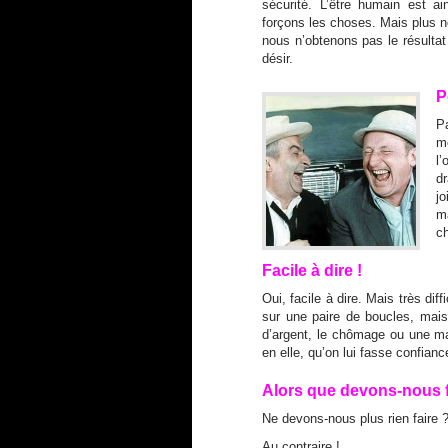
sécurité. L’être humain est 
forçons les choses. Mais plus 
nous n’obtenons pas le résultat
désir.
P
Pa
m
l
dr
j
ma
ch
Facile à dire !
Oui, facile à dire. Mais très dif
sur une paire de boucles, mai
d’argent, le chômage ou une mal
en elle, qu’on lui fasse confian
Alors que devons-nous f
Ne devons-nous plus rien faire
Au contraire !