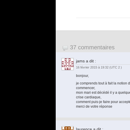
37 commentaires
jams
a dit :
16 février 2015 à 19:32
(UTC 2 )
bonjour,
je comprends tout à fait la notion
commencer,
mon mari est décédé il y a quelque
crise cardiaque,
comment puis-je faire pour accept
merci de votre réponse
laurence
a dit :