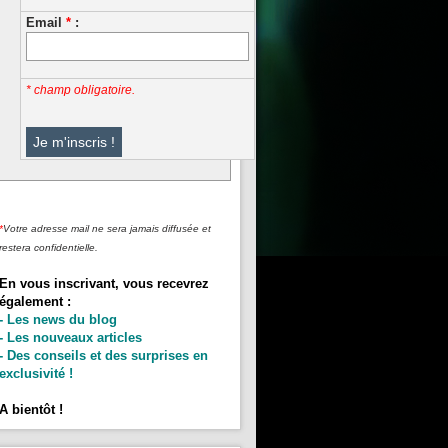
Email
*
:
* champ obligatoire.
*
Votre adresse mail ne sera jamais diffusée et
restera confidentielle.
En vous inscrivant, vous recevrez
également :
- Les news du blog
- Les nouveaux articles
- Des conseils et des surprises en
exclusivité !
A bientôt !