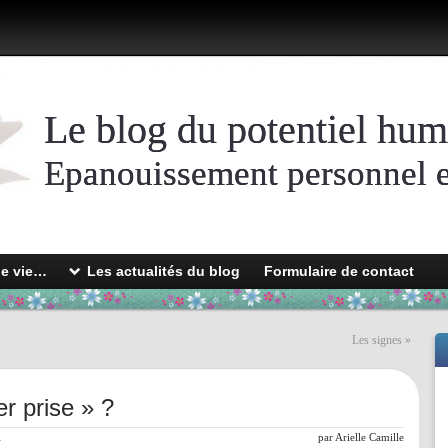
Le blog du potentiel hum
Epanouissement personnel et
de vie…
Les actualités du blog
Formulaire de contact
Les signes
»
 prise » ?
l
par
Arielle Camille