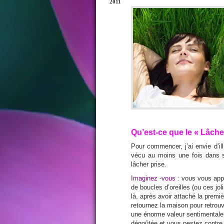
2011
Qu’est-ce que le « Lâche
Pour commencer, j’ai envie d’i
vécu au moins une fois dans s
lâcher prise.
Imaginez -vous :
vous vous apprê
de boucles d’oreilles (ou ces jo
là, après avoir attaché la premi
retournez la
maison pour retrouv
une énorme valeur sentimental
dégoûtée et vous pestez contre v