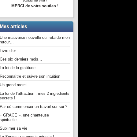
contact du blog !
MERCI de votre soutien !
Mes articles
Une mauvaise nouvelle qui retarde mon
retour…
Livre d’or
Ces six derniers mois…
La loi de la gratitude
Reconnaître et suivre son intuition
Un grand merci…
La loi de l’attraction : mes 2 ingrédients
secrets !
Par où commencer un travail sur soi ?
« GRACE », une chanteuse
spirituelle…
Sublimer sa vie
La Sauge : un produit miracle !