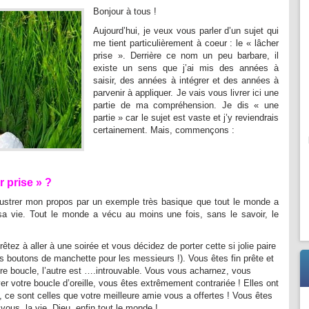
Bonjour à tous !
Aujourd’hui, je veux vous parler d’un sujet qui
me tient particulièrement à coeur : le « lâcher
prise ». Derrière ce nom un peu barbare, il
existe un sens que j’ai mis des années à
saisir, des années à intégrer et des années à
parvenir à appliquer. Je vais vous livrer ici une
partie de ma compréhension. Je dis « une
partie » car le sujet est vaste et j’y reviendrais
certainement. Mais, commençons :
r prise » ?
llustrer mon propos par un exemple très basique que tout le monde a
a vie. Tout le monde a vécu au moins une fois, sans le savoir, le
tez à aller à une soirée et vous décidez de porter cette si jolie paire
lis boutons de manchette pour les messieurs !). Vous êtes fin prête et
ère boucle, l’autre est ….introuvable. Vous vous acharnez, vous
er votre boucle d’oreille, vous êtes extrêmement contrariée ! Elles ont
e,
ce sont celles que votre meilleure amie vous a offertes ! Vous êtes
ous, la vie, Dieu, enfin tout le monde !