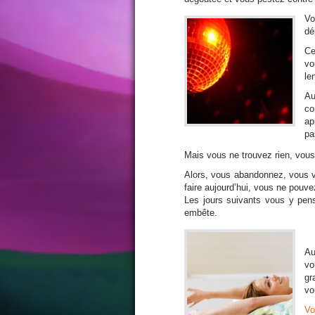
Vo
dé
Ce
vo
le
Au
c
ap
pa
Mais vous ne trouvez rien, vous
Alors, vous abandonnez, vous v
faire aujourd’hui, vous ne pouve
Les jours suivants vous y pe
embête.
Au
vo
gr
vo
Vo