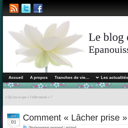
Le blog 
Epanouiss
Accueil
A propos
Tranches de vie…
Les actualité
«
Qu’est-ce que « l’effet miroir » ?
Comment « Lâcher prise »
nov
01
Développement personnel / spirituel