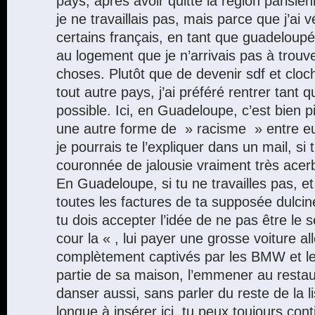
pays, après avoir quitté la région parisi
je ne travaillais pas, mais parce que j’ai
certains français, en tant que guadeloupé
au logement que je n’arrivais pas à trouve
choses. Plutôt que de devenir sdf et clo
tout autre pays, j’ai préféré rentrer tant 
possible. Ici, en Guadeloupe, c’est bien pir
une autre forme de » racisme » entre e
je pourrais te l’expliquer dans un mail, si 
couronnée de jalousie vraiment très acer
En Guadeloupe, si tu ne travailles pas, e
toutes les factures de ta supposée dulci
tu dois accepter l’idée de ne pas être le 
cour la « , lui payer une grosse voiture al
complètement captivés par les BMW et les
partie de sa maison, l’emmener au restaur
danser aussi, sans parler du reste de la li
longue à insérer ici, tu peux toujours con