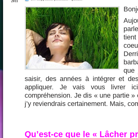
2011
Bonj
Aujo
parl
tien
coeu
Der
barb
que 
saisir, des années à intégrer et d
appliquer. Je vais vous livrer 
compréhension. Je dis « une partie » c
j’y reviendrais certainement. Mais, c
Qu’est-ce que le « Lâcher pr