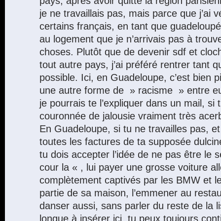
pays, après avoir quitté la région parisi
je ne travaillais pas, mais parce que j’ai
certains français, en tant que guadeloupé
au logement que je n’arrivais pas à trouve
choses. Plutôt que de devenir sdf et clo
tout autre pays, j’ai préféré rentrer tant 
possible. Ici, en Guadeloupe, c’est bien pir
une autre forme de » racisme » entre e
je pourrais te l’expliquer dans un mail, si 
couronnée de jalousie vraiment très acer
En Guadeloupe, si tu ne travailles pas, e
toutes les factures de ta supposée dulci
tu dois accepter l’idée de ne pas être le 
cour la « , lui payer une grosse voiture al
complètement captivés par les BMW et les
partie de sa maison, l’emmener au restaur
danser aussi, sans parler du reste de la li
longue à insérer ici, tu peux toujours con