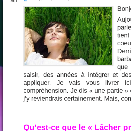
2011
Bonj
Aujo
parl
tien
coeu
Der
barb
que 
saisir, des années à intégrer et d
appliquer. Je vais vous livrer 
compréhension. Je dis « une partie » c
j’y reviendrais certainement. Mais, c
Qu’est-ce que le « Lâcher pr