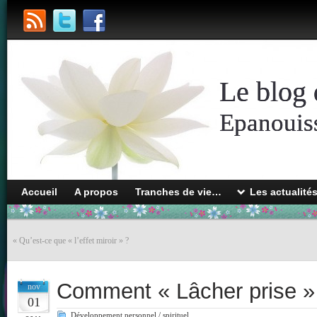
Le blog 
Epanouiss
Accueil
A propos
Tranches de vie…
Les actualité
«
Qu’est-ce que « l’effet miroir » ?
Comment « Lâcher prise »
nov
01
Développement personnel / spirituel