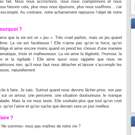
ainsi fait. Nous nous accrochons, nous nous cramponnons et nous
nous faisons cela, plus nous nous épuisons, plus nous souffrons… car
 escompté. Au contraire, notre acharnement repousse l’objet de notre
ourquoi ?
rce que la vie est un « jeu ». Très cruel parfois, mais un jeu quand
ême. La vie est facétieuse ! Elle n’aime pas qu’on la force, qu’on
’oblige et aime encore moins quand on prend les choses d’une manière
amatique, triste et malheureuse. La vie aime la légèreté, l’humour, la
oie et la rigolade ! Elle aime aussi nous rappeler que nous ne
itrisons rien, qu’il nous faut nous détacher et laisser s’accomplir les
oses, naturellement.
ficile à faire. Je sais. Surtout quand nous devons lâcher prise, non pas
s sur un amour, une personne, une situation douloureuse, le manque
adie. Mais la vie nous teste. Elle souhaite plus que tout qu’on croit
ce, qu’on l’aime et qu’on sache que demain sera un jour meilleur.
aire ?
 ? Ne sommes- nous pas maîtres de notre vie ?