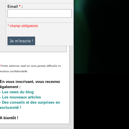
Email
*
:
* champ obligatoire.
*
Votre adresse mail ne sera jamais diffusée et
restera confidentielle.
En vous inscrivant, vous recevrez
également :
- Les news du blog
- Les nouveaux articles
- Des conseils et des surprises en
exclusivité !
A bientôt !