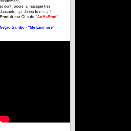
récemment,
et dont j'adore la musique très
dansante, qui donne le moral !
Produit par Gils de
"ArtMaProd"
Negro Sambo - "Me Enamore"