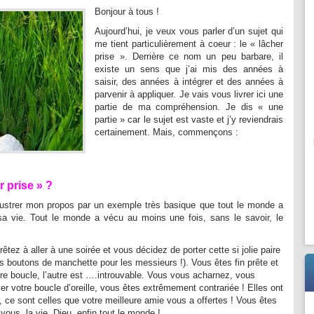
Bonjour à tous !
Aujourd’hui, je veux vous parler d’un sujet qui
me tient particulièrement à coeur : le « lâcher
prise ». Derrière ce nom un peu barbare, il
existe un sens que j’ai mis des années à
saisir, des années à intégrer et des années à
parvenir à appliquer. Je vais vous livrer ici une
partie de ma compréhension. Je dis « une
partie » car le sujet est vaste et j’y reviendrais
certainement. Mais, commençons :
r prise » ?
llustrer mon propos par un exemple très basique que tout le monde a
a vie. Tout le monde a vécu au moins une fois, sans le savoir, le
tez à aller à une soirée et vous décidez de porter cette si jolie paire
lis boutons de manchette pour les messieurs !). Vous êtes fin prête et
ère boucle, l’autre est ….introuvable. Vous vous acharnez, vous
er votre boucle d’oreille, vous êtes extrêmement contrariée ! Elles ont
e,
ce sont celles que votre meilleure amie vous a offertes ! Vous êtes
ous, la vie, Dieu, enfin tout le monde !