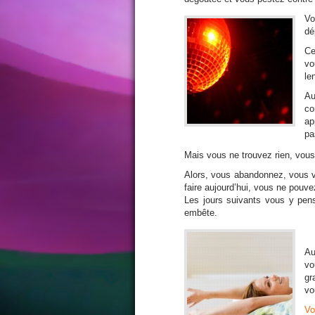
Vo
dé
Ce
vo
le
Au
c
ap
pa
Mais vous ne trouvez rien, vous
Alors, vous abandonnez, vous v
faire aujourd’hui, vous ne pouve
Les jours suivants vous y pe
embête.
Au
vo
gr
vo
Vo