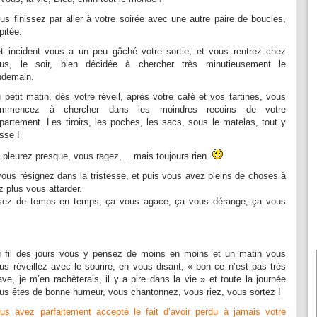
us finissez par aller à votre soirée avec une autre paire de boucles,
pitée.
t incident vous a un peu gâché votre sortie, et vous rentrez chez
us, le soir, bien décidée à chercher très minutieusement le
ndemain.
 petit matin, dès votre réveil, après votre café et vos tartines, vous
ommencez à chercher dans les moindres recoins de votre
partement. Les tiroirs, les poches, les sacs, sous le matelas, tout y
sse !
 pleurez presque, vous ragez, …mais toujours rien.
ous résignez dans la tristesse, et puis vous avez pleins de choses à
z plus vous attarder.
nsez de temps en temps, ça vous agace, ça vous dérange, ça vous
 fil des jours vous y pensez de moins en moins et un matin vous
us réveillez avec le sourire, en vous disant, « bon ce n’est pas très
ave, je m’en rachèterais, il y a pire dans la vie » et toute la journée
us êtes de bonne humeur, vous chantonnez, vous riez, vous sortez !
us avez parfaitement accepté le fait d’avoir perdu à jamais votre