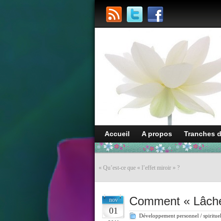
Accueil
A propos
Tranches 
«
Qu’est-ce que « l’effet miroir » ?
Comment « Lâcher
nov
01
Développement personnel / spiritue