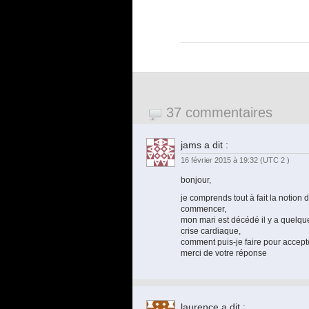
37 commentaires
jams
a dit :
16 février 2015 à 19:32
(UTC 2 )
bonjour,
je comprends tout à fait la notion
commencer,
mon mari est décédé il y a quelque
crise cardiaque,
comment puis-je faire pour accept
merci de votre réponse
laurence
a dit :