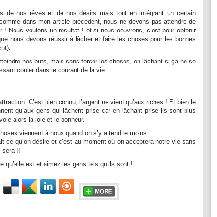
s de nos rêves et de nos désirs mais tout en intégrant un certain
 comme dans mon article précédent, nous ne devons pas attendre de
ur ! Nous voulons un résultat ! et si nous oeuvrons, c’est pour obtenir
 que nous devons réussir à lâcher et faire les choses pour les bonnes
ent
).
teindre nos buts, mais sans forcer les choses, en lâchant si ça ne se
issant couler dans le courant de la vie.
l’attraction. C’est bien connu, l’argent ne vient qu’aux riches ! Et bien le
nnent qu’aux gens qui lâchent prise car en lâchant prise ils sont plus
voie alors la joie et le bonheur.
 choses viennent à nous quand on s’y attend le moins.
ait ce qu’on désire et c’est au moment où on acceptera notre vie sans
 sera !!
le qu’elle est et aimez les gens tels qu’ils sont !