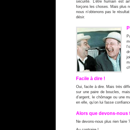
sécurité. L’être humain est 
forçons les choses. Mais plus 
nous n’obtenons pas le résultat
désir.
P
Pa
m
l
dr
j
ma
ch
Facile à dire !
Oui, facile à dire. Mais très dif
sur une paire de boucles, mai
d’argent, le chômage ou une mal
en elle, qu’on lui fasse confian
Alors que devons-nous f
Ne devons-nous plus rien faire
Au contraire !