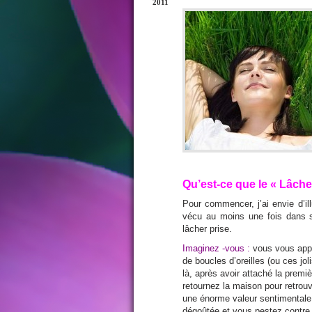
2011
Qu’est-ce que le « Lâche
Pour commencer, j’ai envie d’i
vécu au moins une fois dans s
lâcher prise.
Imaginez -vous :
vous vous apprê
de boucles d’oreilles (ou ces jo
là, après avoir attaché la premi
retournez la
maison pour retrouv
une énorme valeur sentimental
dégoûtée et vous pestez contre v