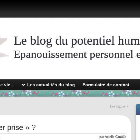
Le blog du potentiel hum
Epanouissement personnel et
de vie…
Les actualités du blog
Formulaire de contact
Les signes
»
 prise » ?
l
par
Arielle Camille