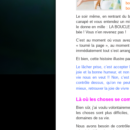
bo
bo
Le soir même, en rentrant du b
canapé et vous entendez un min
le donne en mille : LA BOUCLE
bée ! Vous n’en revenez pas !
C’est au moment où vous avez 
« tourné la page », au moment 
immédiatement tout s’est arrang
Et bien, cette histoire illustre p
Le lâcher prise, c’est accepter 
joie et la bonne humeur, et non 
vie nous en veut !! Non, c’est 
contrôle dessus, qu’on ne peu
mieux, retrouver la joie de vivre 
Là où les choses se co
Bien sûr, j’ai voulu volontairem
les choses sont plus difficiles,
domaines de sa vie.
Nous avons besoin de contrôler