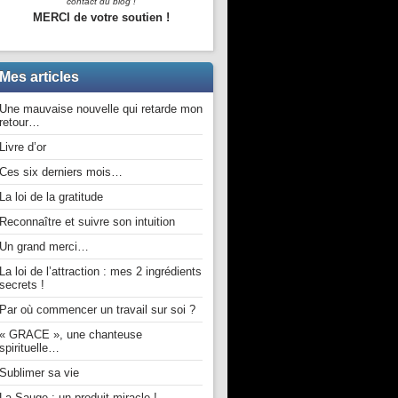
contact du blog !
MERCI de votre soutien !
Mes articles
Une mauvaise nouvelle qui retarde mon
retour…
Livre d’or
Ces six derniers mois…
La loi de la gratitude
Reconnaître et suivre son intuition
Un grand merci…
La loi de l’attraction : mes 2 ingrédients
secrets !
Par où commencer un travail sur soi ?
« GRACE », une chanteuse
spirituelle…
Sublimer sa vie
La Sauge : un produit miracle !