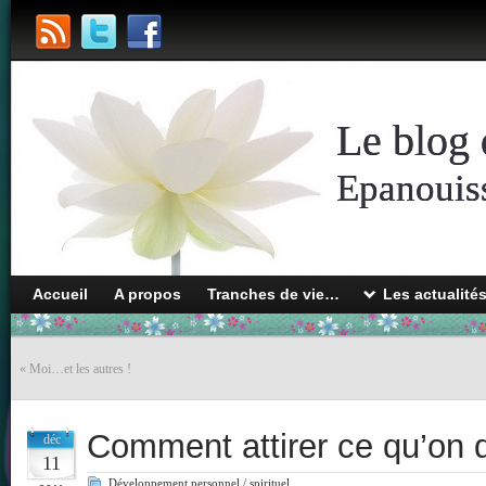
Le blog 
Epanouiss
Accueil
A propos
Tranches de vie…
Les actualité
«
Moi…et les autres !
Comment attirer ce qu’on d
déc
11
Développement personnel / spirituel