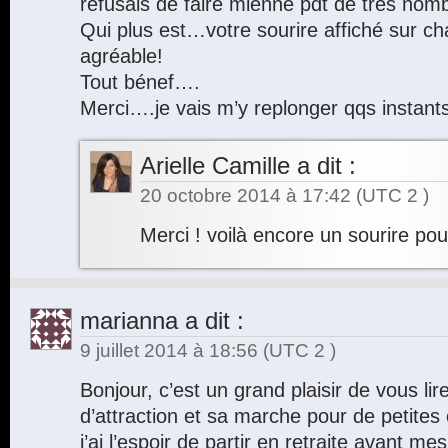
refusais de faire mienne pdt de très n
Qui plus est…votre sourire affiché sur c
agréable!
Tout bénef….
Merci….je vais m’y replonger qqs instant
Arielle Camille
a dit :
20 octobre 2014 à 17:42
(UTC 2 )
Merci ! voilà encore un sourire po
marianna
a dit :
9 juillet 2014 à 18:56
(UTC 2 )
Bonjour, c’est un grand plaisir de vous lire, 
d’attraction et sa marche pour de petite
j’ai l’espoir de partir en retraite avant me