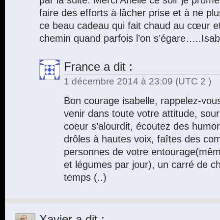
par la suite. Merci Arielle ce soir je pr
faire des efforts à lâcher prise et à ne p
ce beau cadeau qui fait chaud au cœur e
chemin quand parfois l’on s’égare…..Isab
France
a dit :
1 décembre 2014 à 23:09
(UTC 2 )
Bon courage isabelle, rappelez-vous
venir dans toute votre attitude, sour
coeur s’alourdit, écoutez des humor
drôles à hautes voix, faîtes des co
personnes de votre entourage(même 
et légumes par jour), un carré de c
temps (..)
Xavier
a dit :