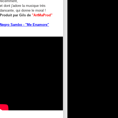
récemment,
et dont j'adore la musique très
dansante, qui donne le moral !
Produit par Gils de
"ArtMaProd"
Negro Sambo - "Me Enamore"