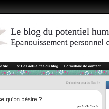
Le blog du potentiel hum
Epanouissement personnel et
de vie…
Les actualités du blog
Formulaire de contact
Du bonheur pour les fêtes !
»
e qu’on désire ?
l
par
Arielle Camille