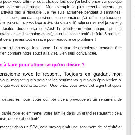
e peux vous affirmer qu’à chaque fois que j’ai lâché prise sur quelque
lisée comme par magie ! Mon exemple le plus récent concerne un
n’arrivais pas à résoudre. Je me suis acharnée pendant 3 semaines.
re ! Et puis, pendant quasiment une semaine, j’ai dû me préoccuper
plus pensé. Le problème a été résolu en 10 minutes quand je ne m’y
facilité déconcertante. C’est la plateforme informatique qui m’a
j’avais laissé 1 semaine avant), et qui m’a demandé de faire 3 manips,
ant cela, j’avais tout essayé pour résoudre ce problème !
on en fait moins ça fonctionne ! La plupart des problèmes peuvent être
c en confiant notre souci à la vie). J’en suis convaincue.
à faire pour attirer ce qu’on désire ?
onsciente avec le ressenti.
Toujours en gardant mon
t vous imaginer quels seraient les sentiments que vous éprouveriez si
 que vous souhaitez avoir. Que feriez-vous avec cet argent et quels
 dettes, renflouer votre compte : cela provoquerait un sentiment de
e garde robe et emmener votre famille dans un grand restaurant : cela
ir, de joie et de fierté.
e masser dans un SPA, cela provoquerait une sentiment de sérénité et