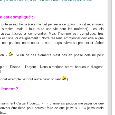
e que vous désirez, il est bon de connaître et de savoir utiliser :
me est compliqué :
e toute assez facile (cela me fait penser à ce qu’on m’a dit récemment
 simples, mais il faut toute une vie pour les maîtriser). Les lois
nt assez faciles à comprendre. Mais l’homme est compliqué, très
on est une loi d’alignement : Notre ressenti émotionnel doit être aligné
nos paroles, notre coeur et notre corps, vivre au présent et lâcher
tion ?
Si un de ces éléments n’est pas en phase cela ne peut
ple : Disons… l’argent. Nous aimerions attirer beaucoup d’argent.
!
r cet exemple par tout autre désir brûlant
).
llement ?
uffisamment d’argent pour…. » ; « J’aimerais pouvoir me payer ce que
ouvais être riche pour pouvoir faire ce que je veux » ; « je voudrais
etc…