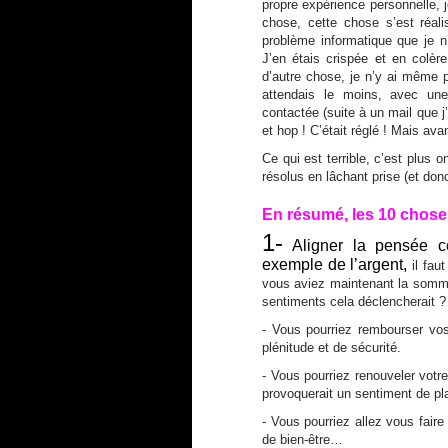
propre expérience personnelle, j
chose, cette chose s’est réa
problème informatique que je 
J’en étais crispée et en colè
d’autre chose, je n’y ai même 
attendais le moins, avec une 
contactée (suite à un mail que 
et hop ! C’était réglé ! Mais av
Ce qui est terrible, c’est plus 
résolus en lâchant prise (et don
En résumé, les 10 choses 
1-
Aligner la pensée c
exemple de l’argent,
il fau
vous aviez maintenant la somme
sentiments cela déclencherait ?
- Vous pourriez rembourser vos
plénitude et de sécurité.
- Vous pourriez renouveler votr
provoquerait un sentiment de plais
- Vous pourriez allez vous fair
de bien-être…