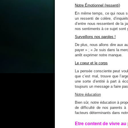
Notre Émotionnel (ressenti)
E
n même temps, ce qui nous sem
un ressenti de colère, d’inquié
d’entre nous ressentent de la j
nos sentiments à ce sujet sont 
Surveillons nos paroles !
De plus, nous allons dire aux au
payer » ; « Je suis dans la merde
arrêt exprimer notre manque.
Le coeur et le corps
La pensée consciente peut voulo
que c’est mal, trouve que l’arg
une sorte d’entité à part à éc
toujours un message a faire pas
Notre éducation
Bien sûr, notre éducation à prop
de difficulté de nos parents à 
facteurs déterminants dans notre
Etre content de vivre au