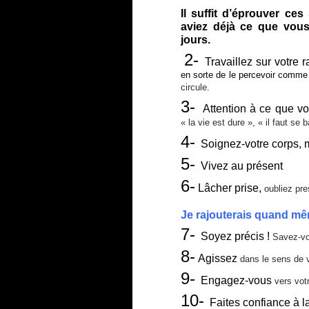
Il suffit d’éprouver ce
aviez déjà ce que vous
jours.
2-
Travaillez sur votre r
en sorte de le percevoir comme 
circule.
3-
Attention à ce que vo
« la vie est dure », « il faut se 
4-
Soignez-votre corps,
5-
Vivez au présent
6-
Lâcher prise,
oubliez pre
Je rajouterais quand m
7-
Soyez précis !
Savez-vo
8-
Agissez
dans le sens de v
9-
Engagez-vous
vers votr
10-
Faites confiance à la