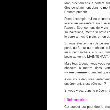
Mon prochain article portera su
êtes constamment dans le menta
l’instant présent.
Dans l’exemple qui nous intér
avenir en ressentant exclusiv
l’avenir. Etre content de vivr
souhaiterions, même si notre co
le verre à moitité plein, et, en 
Si vous êtes entrain de penser
perdu ou à tout autre chose, pui
au supermarché ? » ou « Comme
boule au ventre MAINTENANT.
Mais tout à coup, vous vous re
chocolat à mettre dans vot
inconsciemment
pendant que v
Alors vous dégustez lentement 
entièrement, c’est bête non ?
Si vous vivez dans le présent, 
Lâcher prise
Cet aspect est peut-être le plus