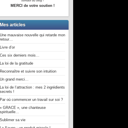
contact du blog !
MERCI de votre soutien !
Mes articles
Une mauvaise nouvelle qui retarde mon
retour…
Livre d’or
Ces six derniers mois…
La loi de la gratitude
Reconnaître et suivre son intuition
Un grand merci…
La loi de l’attraction : mes 2 ingrédients
secrets !
Par où commencer un travail sur soi ?
« GRACE », une chanteuse
spirituelle…
Sublimer sa vie
La Sauge : un produit miracle !