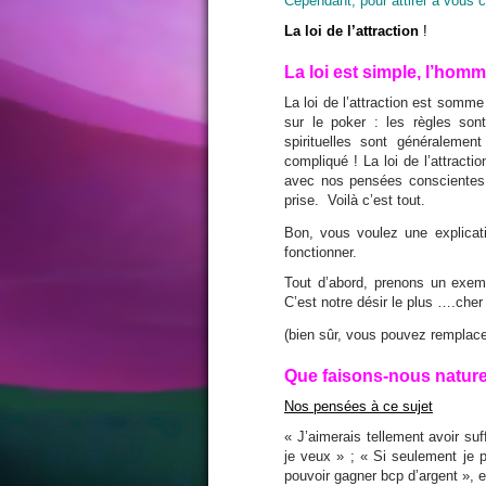
Cependant, pour attirer à vous c
La loi de l’attraction
!
La loi est simple, l’hom
La loi de l’attraction est somm
sur le poker : les règles sont
spirituelles sont généraleme
compliqué ! La loi de l’attracti
avec nos pensées conscientes, 
prise. Voilà c’est tout.
Bon, vous voulez une explica
fonctionner.
Tout d’abord, prenons un exem
C’est notre désir le plus ….cher 
(bien sûr, vous pouvez remplace
Que faisons-nous nature
Nos pensées à ce sujet
« J’aimerais tellement avoir s
je veux » ; « Si seulement je p
pouvoir gagner bcp d’argent », 