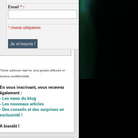
Email
*
:
* champ obligatoire.
*
Votre adresse mail ne sera jamais diffusée et
restera confidentielle.
En vous inscrivant, vous recevrez
également :
- Les news du blog
- Les nouveaux articles
- Des conseils et des surprises en
exclusivité !
A bientôt !