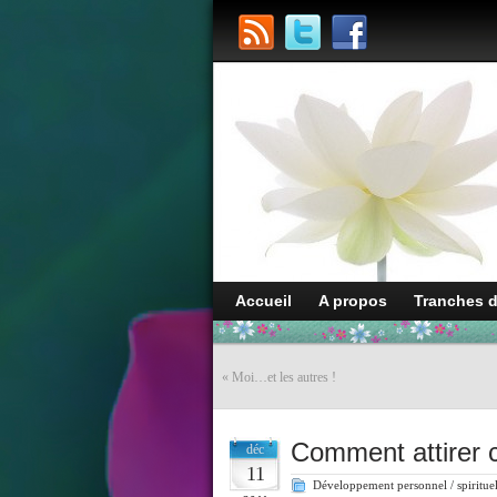
Accueil
A propos
Tranches 
«
Moi…et les autres !
Comment attirer c
déc
11
Développement personnel / spiritue