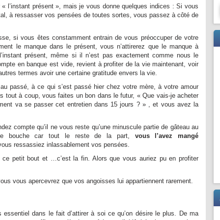
r « l’instant présent », mais je vous donne quelques indices : Si vous
l, à ressasser vos pensées de toutes sortes, vous passez à côté de
esse, si vous êtes constamment entrain de vous préoccuper de votre
ement le manque dans le présent, vous n’attirerez que le manque à
e l’instant présent, même si il n’est pas exactement comme nous le
mpte en banque est vide, revient à profiter de la vie maintenant, voir
d’autres termes avoir une certaine gratitude envers la vie.
 au passé, à ce qui s’est passé hier chez votre mère, à votre amour
s tout à coup, vous faites un bon dans le futur, « Que vais-je acheter
nt va se passer cet entretien dans 15 jours ? » , et vous avez la
ndez compte qu’il ne vous reste qu’une minuscule partie de gâteau au
re bouche car tout le reste de la part,
vous l’avez mangé
ous ressassiez inlassablement vos pensées.
ce petit bout et …c’est la fin. Alors que vous auriez pu en profiter
vous vous apercevrez que vos angoisses lui appartiennent rarement.
 essentiel dans le fait d’attirer à soi ce qu’on désire le plus. De ma