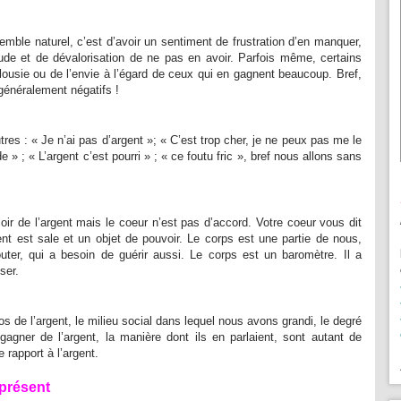
ble naturel, c’est d’avoir un sentiment de frustration d’en manquer,
tude et de dévalorisation de ne pas en avoir. Parfois même, certains
alousie ou de l’envie à l’égard de ceux qui en gagnent beaucoup. Bref,
généralement négatifs !
tres : « Je n’ai pas d’argent »; « C’est trop cher, je ne peux pas me le
 » ; « L’argent c’est pourri » ; « ce foutu fric », bref nous allons sans
ir de l’argent mais le coeur n’est pas d’accord. Votre coeur vous dit
ent est sale et un objet de pouvoir. Le corps est une partie de nous,
outer, qui a besoin de guérir aussi. Le corps est un baromètre. Il a
ser.
os de l’argent, le milieu social dans lequel nous avons grandi, le degré
gagner de l’argent, la manière dont ils en parlaient, sont autant de
 rapport à l’argent.
 présent