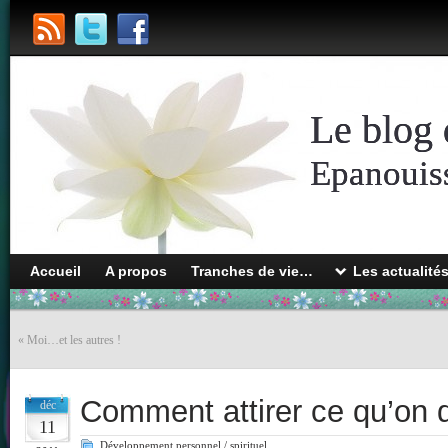
Le blog 
Epanouiss
Accueil
A propos
Tranches de vie…
Les actualité
«
Moi…et les autres !
Comment attirer ce qu’on d
déc
11
Développement personnel / spirituel