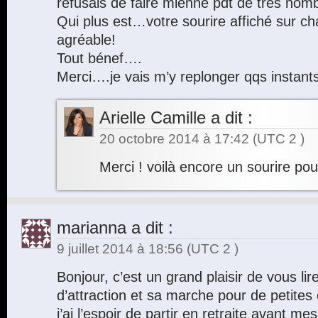
refusais de faire mienne pdt de très n
Qui plus est…votre sourire affiché sur c
agréable!
Tout bénef….
Merci….je vais m’y replonger qqs instant
Arielle Camille
a dit :
20 octobre 2014 à 17:42
(UTC 2 )
Merci ! voilà encore un sourire po
marianna
a dit :
9 juillet 2014 à 18:56
(UTC 2 )
Bonjour, c’est un grand plaisir de vous lire, 
d’attraction et sa marche pour de petite
j’ai l’espoir de partir en retraite avant me