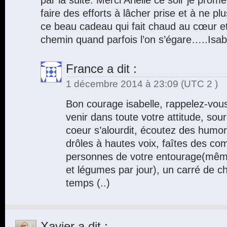
par la suite. Merci Arielle ce soir je pr
faire des efforts à lâcher prise et à ne p
ce beau cadeau qui fait chaud au cœur e
chemin quand parfois l’on s’égare…..Isab
France
a dit :
1 décembre 2014 à 23:09
(UTC 2 )
Bon courage isabelle, rappelez-vous
venir dans toute votre attitude, sour
coeur s’alourdit, écoutez des humor
drôles à hautes voix, faîtes des co
personnes de votre entourage(même 
et légumes par jour), un carré de c
temps (..)
Xavier
a dit :