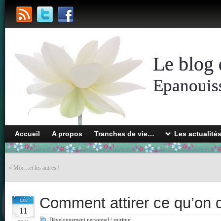
Le blog 
Epanouiss
Accueil
A propos
Tranches de vie…
Les actualité
«
Moi…et les autres !
Comment attirer ce qu’on d
déc
11
Développement personnel / spirituel