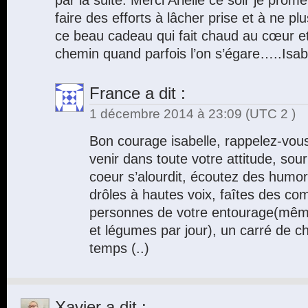
par la suite. Merci Arielle ce soir je pr
faire des efforts à lâcher prise et à ne p
ce beau cadeau qui fait chaud au cœur e
chemin quand parfois l’on s’égare…..Isab
France
a dit :
1 décembre 2014 à 23:09
(UTC 2 )
Bon courage isabelle, rappelez-vous
venir dans toute votre attitude, sour
coeur s’alourdit, écoutez des humor
drôles à hautes voix, faîtes des co
personnes de votre entourage(même 
et légumes par jour), un carré de c
temps (..)
Xavier
a dit :