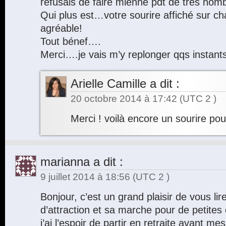
refusais de faire mienne pdt de très n
Qui plus est…votre sourire affiché sur c
agréable!
Tout bénef….
Merci….je vais m’y replonger qqs instant
Arielle Camille
a dit :
20 octobre 2014 à 17:42
(UTC 2 )
Merci ! voilà encore un sourire po
marianna
a dit :
9 juillet 2014 à 18:56
(UTC 2 )
Bonjour, c’est un grand plaisir de vous lire, 
d’attraction et sa marche pour de petite
j’ai l’espoir de partir en retraite avant me