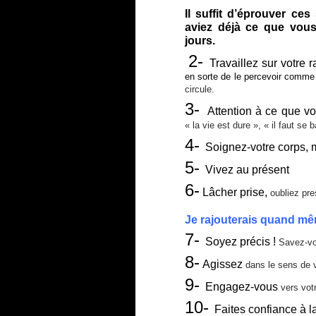
Il suffit d’éprouver ce
aviez déjà ce que vous
jours.
2-
Travaillez sur votre r
en sorte de le percevoir comme 
circule.
3-
Attention à ce que vo
« la vie est dure », « il faut se 
4-
Soignez-votre corps,
5-
Vivez au présent
6-
Lâcher prise,
oubliez pre
Je rajouterais quand m
7-
Soyez précis !
Savez-vo
8-
Agissez
dans le sens de v
9-
Engagez-vous
vers votr
10-
Faites confiance à la