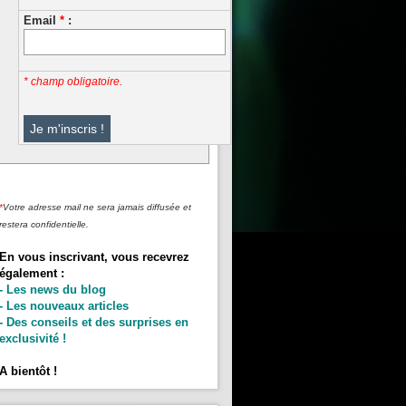
Email
*
:
* champ obligatoire.
*
Votre adresse mail ne sera jamais diffusée et
restera confidentielle.
En vous inscrivant, vous recevrez
également :
- Les news du blog
- Les nouveaux articles
- Des conseils et des surprises en
exclusivité !
A bientôt !