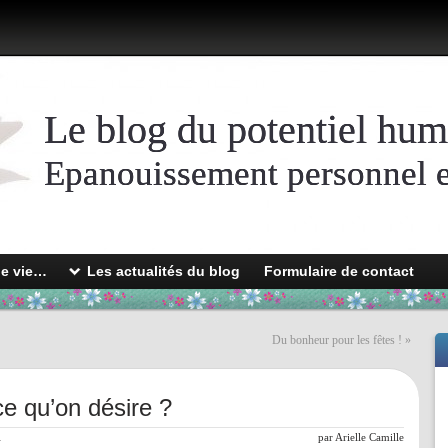
Le blog du potentiel hum
Epanouissement personnel et
de vie…
Les actualités du blog
Formulaire de contact
Du bonheur pour les fêtes !
»
e qu’on désire ?
l
par
Arielle Camille