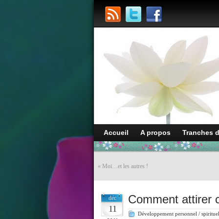
Accueil
A propos
Tranches 
«
Moi…et les autres !
Comment attirer c
déc
11
Développement personnel / spiritue