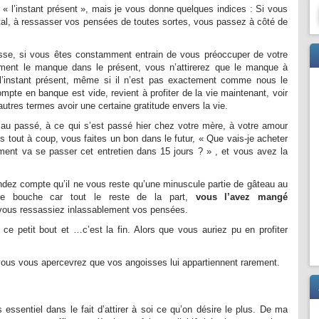
r « l’instant présent », mais je vous donne quelques indices : Si vous
l, à ressasser vos pensées de toutes sortes, vous passez à côté de
esse, si vous êtes constamment entrain de vous préoccuper de votre
ement le manque dans le présent, vous n’attirerez que le manque à
e l’instant présent, même si il n’est pas exactement comme nous le
mpte en banque est vide, revient à profiter de la vie maintenant, voir
d’autres termes avoir une certaine gratitude envers la vie.
 au passé, à ce qui s’est passé hier chez votre mère, à votre amour
s tout à coup, vous faites un bon dans le futur, « Que vais-je acheter
nt va se passer cet entretien dans 15 jours ? » , et vous avez la
ndez compte qu’il ne vous reste qu’une minuscule partie de gâteau au
re bouche car tout le reste de la part,
vous l’avez mangé
ous ressassiez inlassablement vos pensées.
ce petit bout et …c’est la fin. Alors que vous auriez pu en profiter
vous vous apercevrez que vos angoisses lui appartiennent rarement.
 essentiel dans le fait d’attirer à soi ce qu’on désire le plus. De ma