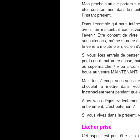
Mon prochain article portera su
êtes constamment dans le menta
l’instant présent.
Dans l’exemple qui nous intér
avenir en ressentant exclusiv
l’avenir. Etre content de vivr
souhaiterions, même si notre co
le verre à moitité plein, et, en 
Si vous êtes entrain de penser
perdu ou à tout autre chose, pui
au supermarché ? » ou « Comme
boule au ventre MAINTENANT.
Mais tout à coup, vous vous re
chocolat à mettre dans vot
inconsciemment
pendant que v
Alors vous dégustez lentement 
entièrement, c’est bête non ?
Si vous vivez dans le présent, 
Lâcher prise
Cet aspect est peut-être le plus