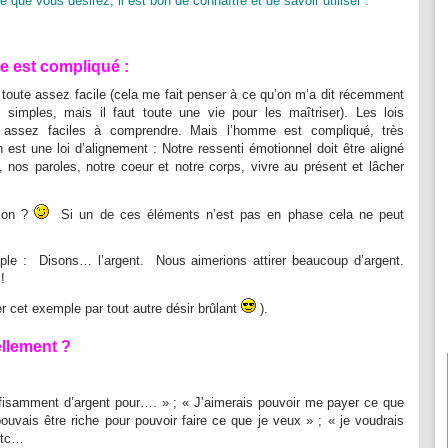
e que vous désirez, il est bon de connaître et de savoir utiliser :
me est compliqué :
e toute assez facile (cela me fait penser à ce qu’on m’a dit récemment
 simples, mais il faut toute une vie pour les maîtriser). Les lois
nt assez faciles à comprendre. Mais l’homme est compliqué, très
on est une loi d’alignement : Notre ressenti émotionnel doit être aligné
nos paroles, notre coeur et notre corps, vivre au présent et lâcher
tion ?
Si un de ces éléments n’est pas en phase cela ne peut
ple : Disons… l’argent. Nous aimerions attirer beaucoup d’argent.
!
r cet exemple par tout autre désir brûlant
).
llement ?
uffisamment d’argent pour…. » ; « J’aimerais pouvoir me payer ce que
ouvais être riche pour pouvoir faire ce que je veux » ; « je voudrais
etc…