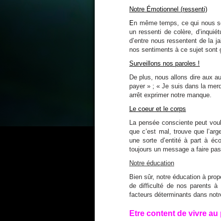
Notre Émotionnel (ressenti)
E
n même temps, ce qui nous sem
un ressenti de colère, d’inquié
d’entre nous ressentent de la j
nos sentiments à ce sujet sont 
Surveillons nos paroles !
De plus, nous allons dire aux au
payer » ; « Je suis dans la merde
arrêt exprimer notre manque.
Le coeur et le corps
La pensée consciente peut voulo
que c’est mal, trouve que l’arg
une sorte d’entité à part à éc
toujours un message a faire pas
Notre éducation
Bien sûr, notre éducation à prop
de difficulté de nos parents à 
facteurs déterminants dans notre
Etre content de vivre au