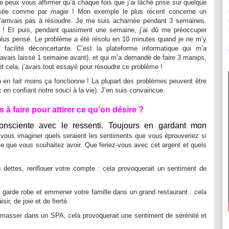
e peux vous affirmer qu’à chaque fois que j’ai lâché prise sur quelque
lisée comme par magie ! Mon exemple le plus récent concerne un
n’arrivais pas à résoudre. Je me suis acharnée pendant 3 semaines.
re ! Et puis, pendant quasiment une semaine, j’ai dû me préoccuper
plus pensé. Le problème a été résolu en 10 minutes quand je ne m’y
facilité déconcertante. C’est la plateforme informatique qui m’a
j’avais laissé 1 semaine avant), et qui m’a demandé de faire 3 manips,
ant cela, j’avais tout essayé pour résoudre ce problème !
on en fait moins ça fonctionne ! La plupart des problèmes peuvent être
c en confiant notre souci à la vie). J’en suis convaincue.
à faire pour attirer ce qu’on désire ?
onsciente avec le ressenti.
Toujours en gardant mon
t vous imaginer quels seraient les sentiments que vous éprouveriez si
 que vous souhaitez avoir. Que feriez-vous avec cet argent et quels
 dettes, renflouer votre compte : cela provoquerait un sentiment de
e garde robe et emmener votre famille dans un grand restaurant : cela
ir, de joie et de fierté.
e masser dans un SPA, cela provoquerait une sentiment de sérénité et