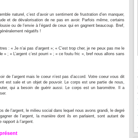
ble naturel, c’est d’avoir un sentiment de frustration d’en manquer,
tude et de dévalorisation de ne pas en avoir. Parfois même, certains
alousie ou de l’envie à l’égard de ceux qui en gagnent beaucoup. Bref,
généralement négatifs !
tres : « Je n’ai pas d’argent »; « C’est trop cher, je ne peux pas me le
 » ; « L’argent c’est pourri » ; « ce foutu fric », bref nous allons sans
ir de l’argent mais le coeur n’est pas d’accord. Votre coeur vous dit
ent est sale et un objet de pouvoir. Le corps est une partie de nous,
outer, qui a besoin de guérir aussi. Le corps est un baromètre. Il a
ser.
os de l’argent, le milieu social dans lequel nous avons grandi, le degré
gagner de l’argent, la manière dont ils en parlaient, sont autant de
 rapport à l’argent.
 présent