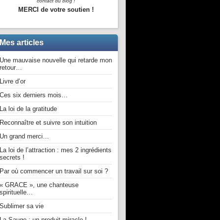
contact du blog !
MERCI de votre soutien !
Mes articles
Une mauvaise nouvelle qui retarde mon
retour…
Livre d’or
Ces six derniers mois…
La loi de la gratitude
Reconnaître et suivre son intuition
Un grand merci…
La loi de l’attraction : mes 2 ingrédients
secrets !
Par où commencer un travail sur soi ?
« GRACE », une chanteuse
spirituelle…
Sublimer sa vie
La Sauge : un produit miracle !