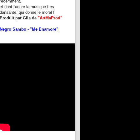
récemment,
et dont j'adore la musique très
dansante, qui donne le moral !
Produit par Gils de
"ArtMaProd"
Negro Sambo - "Me Enamore"