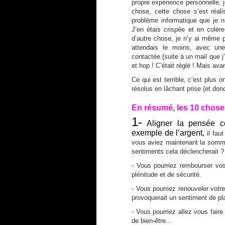
propre expérience personnelle, j
chose, cette chose s’est réa
problème informatique que je 
J’en étais crispée et en colè
d’autre chose, je n’y ai même 
attendais le moins, avec une 
contactée (suite à un mail que 
et hop ! C’était réglé ! Mais av
Ce qui est terrible, c’est plus 
résolus en lâchant prise (et don
En résumé, les 10 choses 
1-
Aligner la pensée c
exemple de l’argent,
il fau
vous aviez maintenant la somme
sentiments cela déclencherait ?
- Vous pourriez rembourser vos
plénitude et de sécurité.
- Vous pourriez renouveler votr
provoquerait un sentiment de plais
- Vous pourriez allez vous fair
de bien-être…