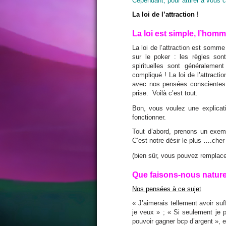
Cependant, pour attirer à vous c
La loi de l’attraction
!
La loi est simple, l’hom
La loi de l’attraction est somm
sur le poker : les règles sont
spirituelles sont généraleme
compliqué ! La loi de l’attracti
avec nos pensées conscientes, 
prise. Voilà c’est tout.
Bon, vous voulez une explica
fonctionner.
Tout d’abord, prenons un exem
C’est notre désir le plus ….cher 
(bien sûr, vous pouvez remplace
Que faisons-nous nature
Nos pensées à ce sujet
« J’aimerais tellement avoir s
je veux » ; « Si seulement je p
pouvoir gagner bcp d’argent », 