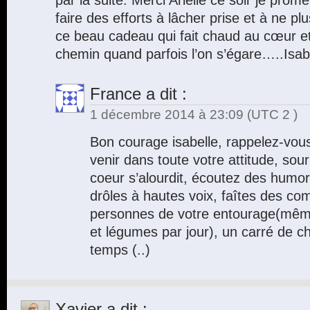
par la suite. Merci Arielle ce soir je pr
faire des efforts à lâcher prise et à ne p
ce beau cadeau qui fait chaud au cœur e
chemin quand parfois l’on s’égare…..Isab
France
a dit :
1 décembre 2014 à 23:09
(UTC 2 )
Bon courage isabelle, rappelez-vous
venir dans toute votre attitude, sour
coeur s’alourdit, écoutez des humor
drôles à hautes voix, faîtes des co
personnes de votre entourage(même 
et légumes par jour), un carré de c
temps (..)
Xavier
a dit :