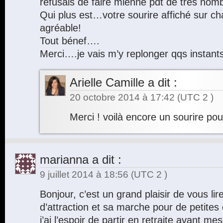
refusais de faire mienne pdt de très n
Qui plus est…votre sourire affiché sur c
agréable!
Tout bénef….
Merci….je vais m’y replonger qqs instant
Arielle Camille
a dit :
20 octobre 2014 à 17:42
(UTC 2 )
Merci ! voilà encore un sourire po
marianna
a dit :
9 juillet 2014 à 18:56
(UTC 2 )
Bonjour, c’est un grand plaisir de vous lire, 
d’attraction et sa marche pour de petite
j’ai l’espoir de partir en retraite avant me