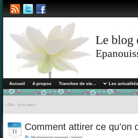
Le blog 
Epanouiss
Accueil
A propos
Tranches de vie…
Les actualité
«
Moi…et les autres !
Comment attirer ce qu’on d
déc
11
Développement personnel / spirituel