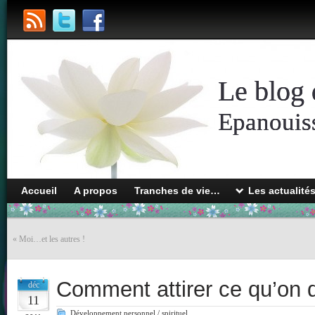
Le blog 
Epanouiss
Accueil
A propos
Tranches de vie…
Les actualité
«
Moi…et les autres !
Comment attirer ce qu’on d
déc
11
Développement personnel / spirituel