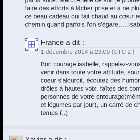
par la suite. Merci Arielle ce soir je pr
faire des efforts à lâcher prise et à ne p
ce beau cadeau qui fait chaud au cœur e
chemin quand parfois l’on s’égare…..Isab
France
a dit :
1 décembre 2014 à 23:09
(UTC 2 )
Bon courage isabelle, rappelez-vous
venir dans toute votre attitude, sour
coeur s’alourdit, écoutez des humor
drôles à hautes voix, faîtes des co
personnes de votre entourage(même 
et légumes par jour), un carré de c
temps (..)
Xavier
a dit :