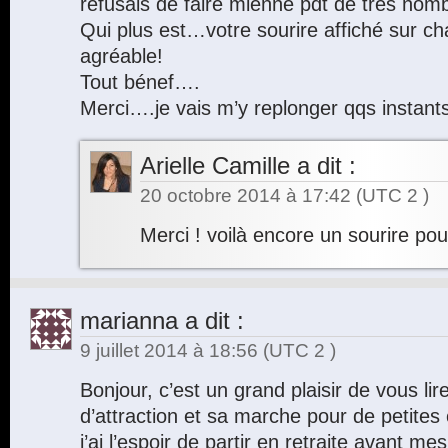
refusais de faire mienne pdt de très n
Qui plus est…votre sourire affiché sur c
agréable!
Tout bénef….
Merci….je vais m’y replonger qqs instant
Arielle Camille
a dit :
20 octobre 2014 à 17:42
(UTC 2 )
Merci ! voilà encore un sourire po
marianna
a dit :
9 juillet 2014 à 18:56
(UTC 2 )
Bonjour, c’est un grand plaisir de vous lire, 
d’attraction et sa marche pour de petite
j’ai l’espoir de partir en retraite avant me