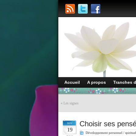
Accueil
A propos
Tranches 
«
Les signes
Choisir ses pens
nov
19
Développement personnel / spiritue