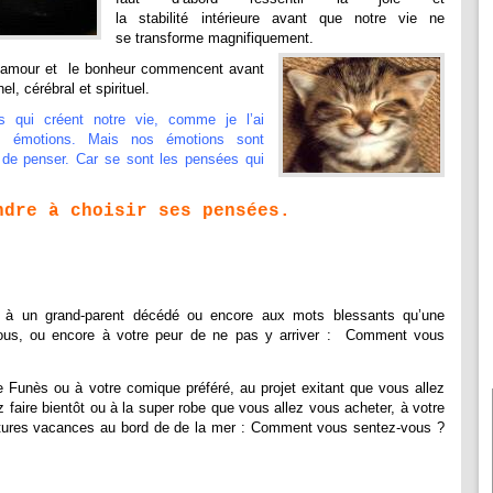
la stabilité intérieure avant que notre vie ne
se transforme magnifiquement.
 l’amour et le bonheur commencent avant
, cérébral et spirituel.
qui créent notre vie, comme je l’ai
s émotions. Mais nos émotions sont
 de penser. Car se sont les pensées qui
ndre à choisir ses pensées.
à un grand-parent décédé ou encore aux mots blessants qu’une
ous, ou encore à votre peur de ne pas y arriver : Comment vous
 Funès ou à votre comique préféré, au projet exitant que vous allez
z faire bientôt ou à la super robe que vous allez vous acheter, à votre
 futures vacances au bord de de la mer : Comment vous sentez-vous ?