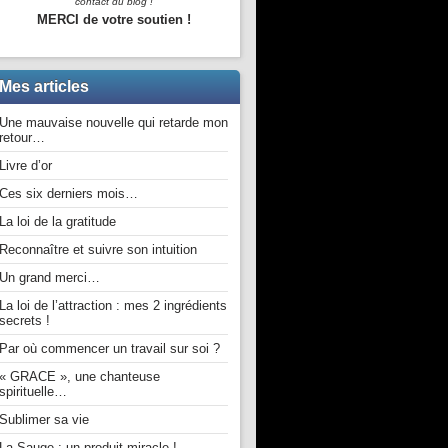
contact du blog !
MERCI de votre soutien !
Mes articles
Une mauvaise nouvelle qui retarde mon
retour…
Livre d’or
Ces six derniers mois…
La loi de la gratitude
Reconnaître et suivre son intuition
Un grand merci…
La loi de l’attraction : mes 2 ingrédients
secrets !
Par où commencer un travail sur soi ?
« GRACE », une chanteuse
spirituelle…
Sublimer sa vie
La Sauge : un produit miracle !