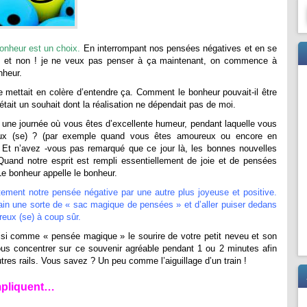
bonheur est un choix.
En interrompant nos pensées négatives et en se
! et non ! je ne veux pas penser à ça maintenant, on commence à
onheur.
 mettait en colère d’entendre ça. Comment le bonheur pouvait-il être
était un souhait dont la réalisation ne dépendait pas de moi.
 une journée où vous êtes d’excellente humeur, pendant laquelle vous
eux (se) ? (par exemple quand vous êtes amoureux ou encore en
e) Et n’avez -vous pas remarqué que ce jour là, les bonnes nouvelles
Quand notre esprit est rempli essentiellement de joie et de pensées
 Le bonheur appelle le bonheur.
tement notre pensée négative par une autre plus joyeuse et positive.
ain une sorte de « sac magique de pensées » et d’aller puiser dedans
eux (se) à coup sûr.
si comme « pensée magique » le sourire de votre petit neveu et son
e vous concentrer sur ce souvenir agréable pendant 1 ou 2 minutes afin
tres rails. Vous savez ? Un peu comme l’aiguillage d’un train !
mpliquent…