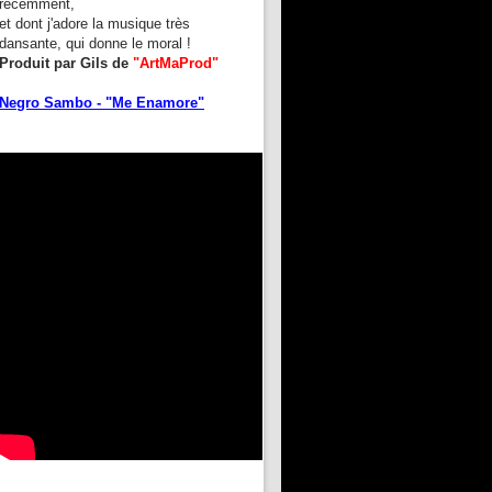
récemment,
et dont j'adore la musique très
dansante, qui donne le moral !
Produit par Gils de
"ArtMaProd"
Negro Sambo - "Me Enamore"