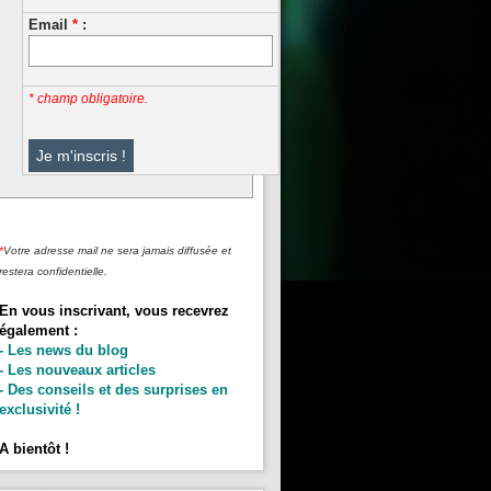
Email
*
:
* champ obligatoire.
*
Votre adresse mail ne sera jamais diffusée et
restera confidentielle.
En vous inscrivant, vous recevrez
également :
- Les news du blog
- Les nouveaux articles
- Des conseils et des surprises en
exclusivité !
A bientôt !