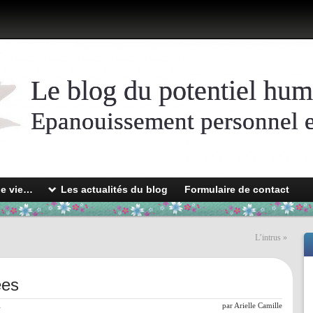
Le blog du potentiel hum
Epanouissement personnel et
de vie…
Les actualités du blog
Formulaire de contact
L’intrus
»
ées
l
par
Arielle Camille