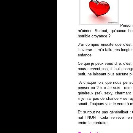
Person
m’aimer. Surtout, qu’aucun 
horrible croyance ?
J’ai compris ensuite que c’est
l’inverse. Il m’a fallu très lo
enfance.
Ce que je peux vous dire, c’est
nous servent pas, il faut chang
petit, ne laissant plus aucune
A chaque fois que nous penson
penser ça ? » « Je suis…(dire l
généreux (se), sexy, charmant (
« je n’ai pas de chance » se ra
sourit. Toujours voir le verre à m
Et surtout ne pas généraliser 
nul !
NON ! Cela n’enlève rien
croire le contraire.