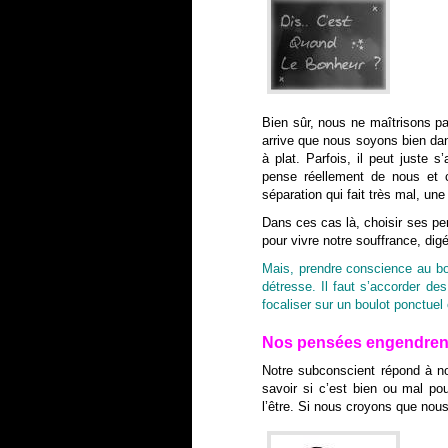
Bien sûr, nous ne maîtrisons pa
arrive que nous soyons bien dan
à plat. Parfois, il peut juste 
pense réellement de nous et c
séparation qui fait très mal, u
Dans ces cas là, choisir ses pe
pour vivre notre souffrance, dig
Mais, prendre conscience au bou
détresse. Il faut s’accorder d
focaliser sur un boulot ponctue
Nos pensées engendren
Notre subconscient répond à no
savoir si c’est bien ou mal p
l’être. Si nous croyons que no