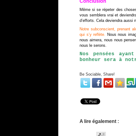
Conclusion
Même si se répeter des choses 
vous semblera vrai et deviendra
d’efforts. Cela deviendra aussi
Notre subconscient, prenant a
qui s’y reflète.
Nous nous imagi
nous aimera, nous nous pensero
nous le serons.
Nos pensées ayant
bonheur sera à not
Be Sociable, Share!
A lire également :