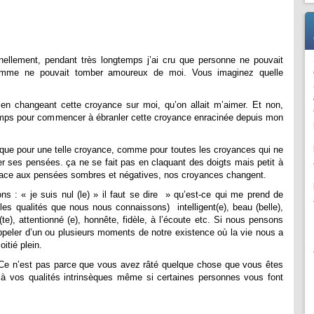
nellement, pendant très longtemps j’ai cru que personne ne pouvait
homme ne pouvait tomber amoureux de moi. Vous imaginez quelle
 en changeant cette croyance sur moi, qu’on allait m’aimer. Et non,
ngtemps pour commencer à ébranler cette croyance enracinée depuis mon
 que pour une telle croyance, comme pour toutes les croyances qui ne
er ses pensées. ça ne se fait pas en claquant des doigts mais petit à
 place aux pensées sombres et négatives, nos croyances changent.
s : « je suis nul (le) » il faut se dire » qu’est-ce qui me prend de
es qualités que nous nous connaissons) intelligent(e), beau (belle),
te), attentionné (e), honnête, fidèle, à l’écoute etc. Si nous pensons
ppeler d’un ou plusieurs moments de notre existence où la vie nous a
oitié plein.
: Ce n’est pas parce que vous avez râté quelque chose que vous êtes
 à vos qualités intrinsèques même si certaines personnes vous font