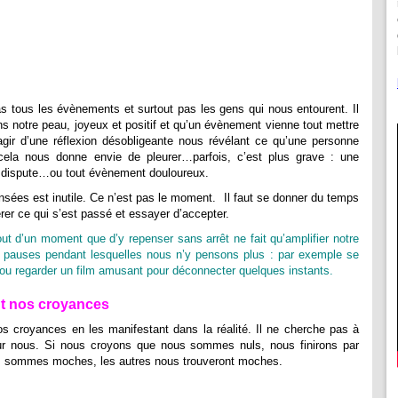
s tous les évènements et surtout pas les gens qui nous entourent. Il
s notre peau, joyeux et positif et qu’un évènement vienne tout mettre
s’agir d’une réflexion désobligeante nous révélant ce qu’une personne
ela nous donne envie de pleurer…parfois, c’est plus grave : une
ne dispute…ou tout évènement douloureux.
nsées est inutile. Ce n’est pas le moment. Il faut se donner du temps
érer ce qui s’est passé et essayer d’accepter.
t d’un moment que d’y repenser sans arrêt ne fait qu’amplifier notre
es pauses pendant lesquelles nous n’y pensons plus : par exemple se
l ou regarder un film amusant pour déconnecter quelques instants.
t nos croyances
s croyances en les manifestant dans la réalité. Il ne cherche pas à
our nous. Si nous croyons que nous sommes nuls, nous finirons par
us sommes moches, les autres nous trouveront moches.